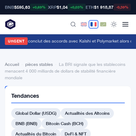
BNB
$595,63
XRP
$1,04
ETH
$1 918,87
B
+0,69%
+0,03%
-0,59%
enius Sports conclut des accords avec Kalshi et Polymarket alors que le
URGENT
Accueil
›
pièces stables
›
La BRI signale que les stablecoins
menacent 4 000 milliards de dollars de stabilité financière
mondiale
PIÈCES
Tendances
STABLES
La
Global Dollar (USDG)
Actualités des Altcoins
BRI
signale
BNB (BNB)
Bitcoin Cash (BCH)
que
Actualités du Bitcoin
DeFi & NFT