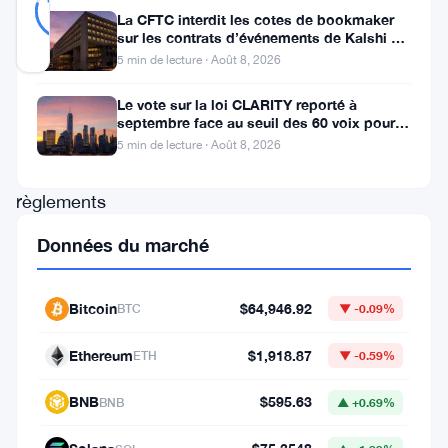
79
votes
Réel
%
La CFTC interdit les cotes de bookmaker
RÉEL
sur les contrats d’événements de Kalshi et
Mis à jour 1 mois il y a
Polymarket
5 min de lecture · Août 8, 2026
Le vote sur la loi CLARITY reporté à
La
septembre face au seuil des 60 voix pour le
Banque
projet de loi crypto
5 min de lecture · Août 8, 2026
des
règlements
internationaux
Données du marché
ne
mâche
Bitcoin
$64,946.92
BTC
▼ -0.09%
pas
ses
Ethereum
$1,918.87
ETH
▼ -0.59%
mots.
BNB
$595.63
BNB
▲ +0.69%
L’institution