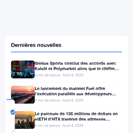
BRI
signale
que
les
stablecoins
menacent
4
Dernières nouvelles
000
milliards
de
dollars
Genius Sports conclut des accords avec
de
Kalshi et Polymarket alors que le chiffre
stabilité
d’affaires du T2 atteint
5 min de lecture · Août 8, 2026
financière
mondiale
Le lancement du mainnet Fuel offre
l’exécution parallèle aux développeurs
d’Ethereum
3 min de lecture · Août 8, 2026
COMMUNITY
TRUST
Probablement Réel
Le parcours de 135 millions de dollars en
SCORE
stETH d’HTX traverse des adresses
Poloniex
5 min de lecture · Août 8, 2026
Probablement
24