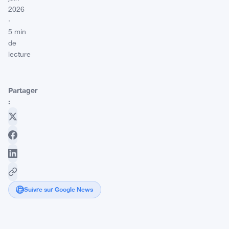
2026
·
5 min
de
lecture
Partager
:
Suivre sur Google News
La