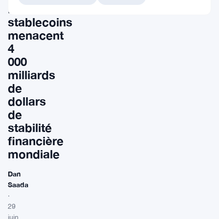
les
stablecoins
menacent
4
000
milliards
de
dollars
de
stabilité
financière
mondiale
Dan
Saada
·
29
juin