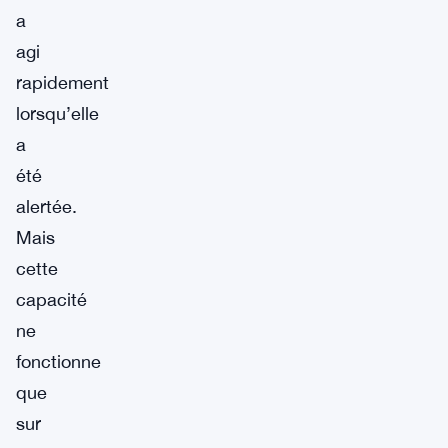
a
agi
rapidement
lorsqu’elle
a
été
alertée.
Mais
cette
capacité
ne
fonctionne
que
sur