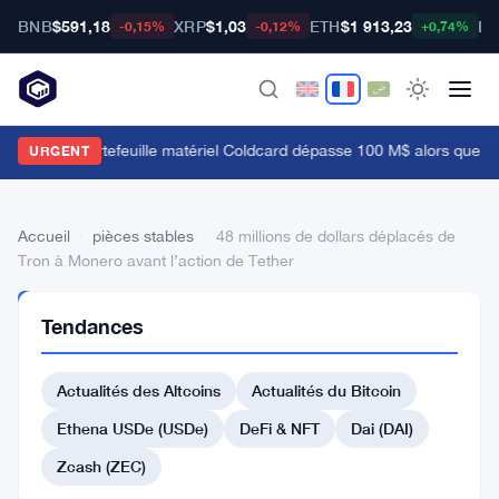
BNB
$591,18
XRP
$1,03
ETH
$1 913,23
BT
-0,15%
-0,12%
+0,74%
a faille du portefeuille matériel Coldcard dépasse 100 M$ alors que les 
URGENT
Accueil
›
pièces stables
›
48 millions de dollars déplacés de
Tron à Monero avant l’action de Tether
PIÈCES
Tendances
STABLES
48
Actualités des Altcoins
Actualités du Bitcoin
millions
de
Ethena USDe (USDe)
DeFi & NFT
Dai (DAI)
dollars
Zcash (ZEC)
déplacés