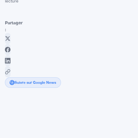
lecture
Partager
:
Suivre sur Google News
48
millions
de
dollars
déplacés
de