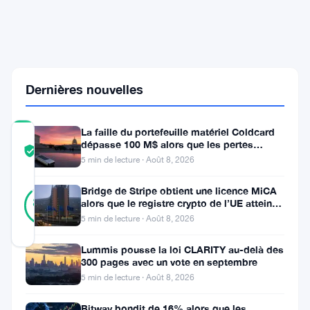
Tron
à
Monero
avant
l'action
de
Tether
Dernières nouvelles
La faille du portefeuille matériel Coldcard
COMMUNITY
dépasse 100 M$ alors que les pertes
TRUST
Vérifié
cryptos de juillet atteignent
5 min de lecture · Août 8, 2026
SCORE
8
Bridge de Stripe obtient une licence MiCA
Vérifié
88
votes
alors que le registre crypto de l’UE atteint
%
324 prestataires
RÉEL
5 min de lecture · Août 8, 2026
Mis à jour 2 mois il y a
Lummis pousse la loi CLARITY au-delà des
300 pages avec un vote en septembre
Quarante-
5 min de lecture · Août 8, 2026
huit
Bitway bondit de 16% alors que les