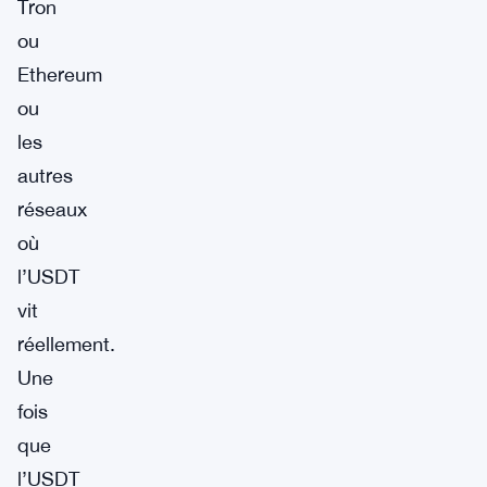
Tron
ou
Ethereum
ou
les
autres
réseaux
où
l’USDT
vit
réellement.
Une
fois
que
l’USDT