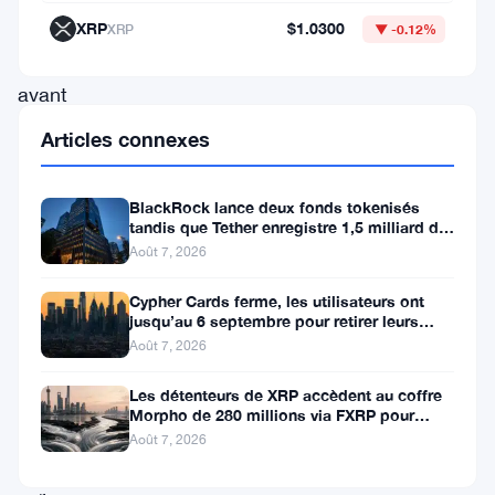
dans
XRP
$1.0300
XRP
▼ -0.12%
Monero
avant
que
Articles connexes
quiconque
ne
BlackRock lance deux fonds tokenisés
tandis que Tether enregistre 1,5 milliard de
puisse
bénéfices au T2
Août 7, 2026
les
arrêter.
Cypher Cards ferme, les utilisateurs ont
jusqu’au 6 septembre pour retirer leurs
fonds
Août 7, 2026
Les
fonds
Les détenteurs de XRP accèdent au coffre
Morpho de 280 millions via FXRP pour
ont
emprunter des RLUSD
Août 7, 2026
commencé