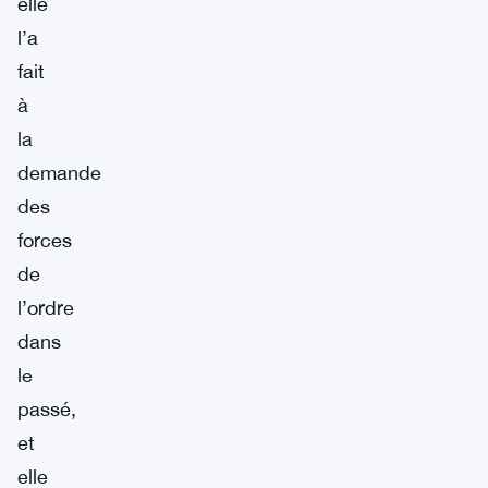
elle
l’a
fait
à
la
demande
des
forces
de
l’ordre
dans
le
passé,
et
elle