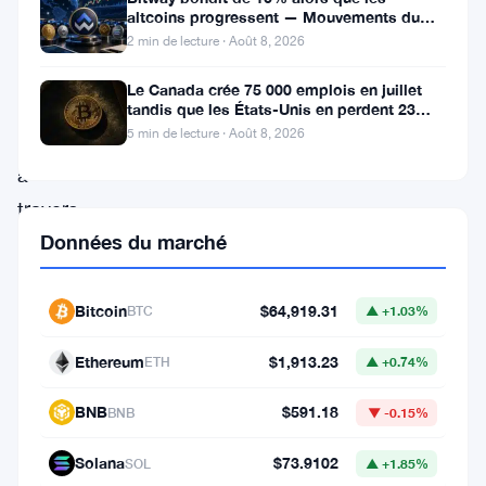
millions
altcoins progressent — Mouvements du
jour 8 août
de
2 min de lecture · Août 8, 2026
dollars.
Le Canada crée 75 000 emplois en juillet
Disparus
tandis que les États-Unis en perdent 23
000, Bitcoin reste à 65K
5 min de lecture · Août 8, 2026
—
à
travers
Données du marché
les
chaînes,
via
Bitcoin
$64,919.31
BTC
▲ +1.03%
des
Ethereum
$1,913.23
ETH
▲ +0.74%
couches
de
BNB
$591.18
BNB
▼ -0.15%
confidentialité,
Solana
$73.9102
SOL
▲ +1.85%
et