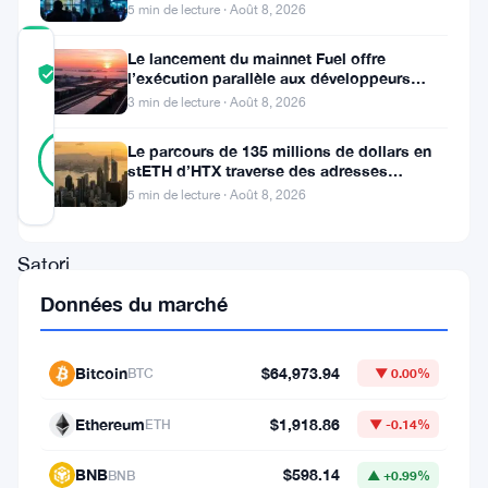
d’affaires du T2 atteint
5 min de lecture · Août 8, 2026
COMMUNITY
Le lancement du mainnet Fuel offre
TRUST
Vérifié
l’exécution parallèle aux développeurs
SCORE
d’Ethereum
3 min de lecture · Août 8, 2026
23
Vérifié
Le parcours de 135 millions de dollars en
91
votes
%
stETH d’HTX traverse des adresses
RÉEL
Poloniex
5 min de lecture · Août 8, 2026
Mis à jour 2 mois il y a
Satori
Finance,
Données du marché
c’est
fini.
Bitcoin
$64,973.94
BTC
▼ 0.00%
La
Ethereum
$1,918.86
ETH
▼ -0.14%
plateforme
d’échange
BNB
$598.14
BNB
▲ +0.99%