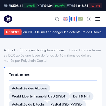
BNB
$598,14
XRP
$1,04
ETH
$1 918,86
B
+0,99%
+0,49%
-0,14%
'attaque de rejeu BIP-110 met en danger les détenteurs de Bitcoin ava
URGENT
Accueil
›
Échanges de cryptomonnaies
›
Satori Finance ferme
sa DEX après une levée de fonds de 10 millions de dollars
menée par Polychain Capital
ÉCHANGES DE
Tendances
CRYPTOMONNAIES
Satori
Actualités des Altcoins
Finance
ferme
World Liberty Financial USD (USD1)
DeFi & NFT
sa
Actualités du Bitcoin
PayPal USD (PYUSD)