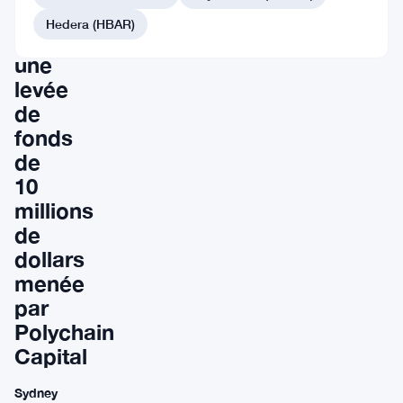
DEX
Hedera (HBAR)
après
une
levée
de
fonds
de
10
millions
de
dollars
menée
par
Polychain
Capital
Sydney