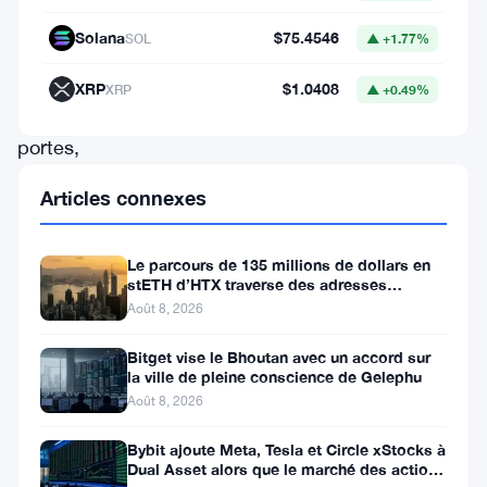
décentralisée
Solana
$75.4546
SOL
▲ +1.77%
a
fermé
XRP
$1.0408
XRP
▲ +0.49%
ses
portes,
et
Articles connexes
l’entreprise
n’a
Le parcours de 135 millions de dollars en
pas
stETH d’HTX traverse des adresses
Poloniex
Août 8, 2026
beaucoup
communiqué
Bitget vise le Bhoutan avec un accord sur
la ville de pleine conscience de Gelephu
sur
Août 8, 2026
la
suite
Bybit ajoute Meta, Tesla et Circle xStocks à
Dual Asset alors que le marché des actions
des