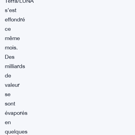
Terra/LUNA
s’est
effondré
ce
même
mois.
Des
milliards
de
valeur
se
sont
évaporés
en
quelques