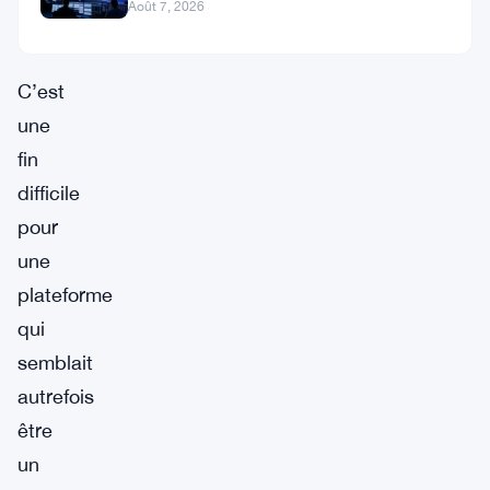
tokenisées atteint
Août 7, 2026
événements.
C’est
une
fin
difficile
pour
une
plateforme
qui
semblait
autrefois
être
un