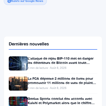
Suivre sur Google News
Satori
Finance
ferme
sa
DEX
après
Dernières nouvelles
une
levée
de
L’attaque de rejeu BIP-110 met en danger
fonds
les détenteurs de Bitcoin avant toute
de
scission de chaîne
5 min de lecture · Août 8, 2026
10
millions
de
La FCA dépense 2 millions de livres pour
dollars
promouvoir 11 millions de vues de plaintes
menée
sur le financement
5 min de lecture · Août 8, 2026
par
Polychain
Genius Sports conclut des accords avec
Capital
Kalshi et Polymarket alors que le chiffre