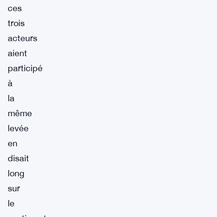
ces
trois
acteurs
aient
participé
à
la
même
levée
en
disait
long
sur
le