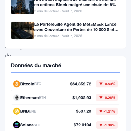
des
en actions Block malgré une chute de 6%
utilisateurs,
5 min de lecture · Août 7, 2026
Kraken,
Le Portefeuille Agent de MetaMask Lance
un
avec Couverture de Pertes de 10 000 $ et
Modes de Trading Doubles
5 min de lecture · Août 7, 2026
important
échange
de
crypto-
Données du marché
monnaie,
a
Bitcoin
$64,352.72
BTC
▼ -0.53%
introduit
Ethereum
$1,902.93
ETH
▼ -0.28%
la
prise
BNB
$587.29
BNB
▼ -1.21%
en
Solana
$72.9104
SOL
▼ -1.36%
charge