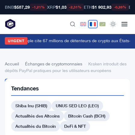
BNB
$587,29
XRP
$1,03
ETH
$1 902,93
BT
-1,21%
-2,31%
-0,28%
e CLO de Ripple cite 67 millions de détenteurs de crypto aux États-Uni
URGENT
Accueil
›
Échanges de cryptomonnaies
›
Kraken introduit des
dépôts PayPal pratiques pour les utilisateurs européens
ÉCHANGES DE
Tendances
CRYPTOMONNAIES
Kraken
Shiba Inu (SHIB)
UNUS SED LEO (LEO)
introduit
des
Actualités des Altcoins
Bitcoin Cash (BCH)
dépôts
Actualités du Bitcoin
DeFi & NFT
PayPal