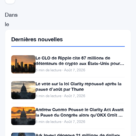
Dans
le
cadre
Dernières nouvelles
d’une
initiative
Le CLO de Ripple cite 67 millions de
révolutionnaire
détenteurs de crypto aux États-Unis pour
faire avancer la loi CLARITY
visant
5 min de lecture · Août 7, 2026
à
Le vote sur la loi Clarity repoussé après la
pause d’août par Thune
améliorer
5 min de lecture · Août 7, 2026
la
commodité
Andrew Cuomo Pousse le Clarity Act Avant
la Pause du Congrès alors qu’OKX Croît en
et
Europe
5 min de lecture · Août 7, 2026
l’accessibilité
Ark Invest dépense 21 millions de dollars