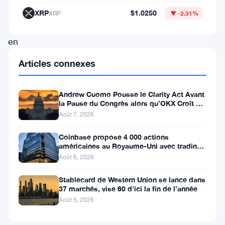
des
XRP
$1.0250
XRP
▼ -2.31%
dépôts
en
euros
Articles connexes
et
en
Andrew Cuomo Pousse le Clarity Act Avant
livres
la Pause du Congrès alors qu’OKX Croît en
Europe
Août 7, 2026
sterling
via
Coinbase propose 4 000 actions
américaines au Royaume-Uni avec trading
PayPal
24/5 sans commission
Août 6, 2026
pour
Stablecard de Western Union se lance dans
les
37 marchés, vise 60 d’ici la fin de l’année
clients
Août 5, 2026
du