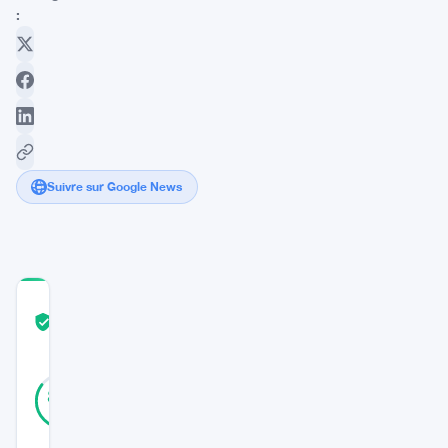
:
Suivre sur Google News
COMMUNITY
TRUST
Vérifié
SCORE
33
Vérifié
85
votes
%
RÉEL
Mis à jour 3 ans il y a