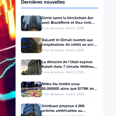
Dernières nouvelles
Circle lance la blockchain Arc
avec BlackRock et Visa comme
validateurs à 3 milliards de
5 min de lecture · Août 6, 2026
dollars
DaLand et Circuit ouvrent aux
coopératives de crédit un accès
direct au Bitcoin et aux actifs
4 min de lecture · Août 6, 2026
numériques