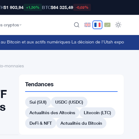
TH
$1 903,94
BTC
$64 325,49
+1,50%
-0,02%
s cryptos
itcoin et aux actifs numériques
·
La décision de l'Utah expose Kalshi dan
pto-monnaies
Tendances
TF
Sui (SUI)
USDC (USDC)
s
Actualités des Altcoins
Litecoin (LTC)
DeFi & NFT
Actualités du Bitcoin