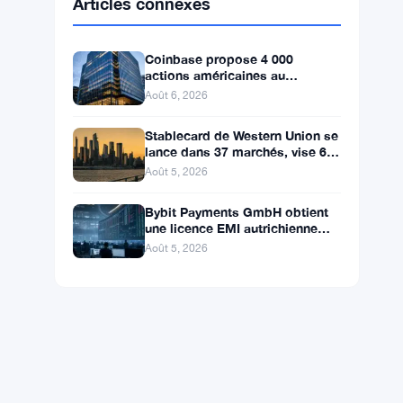
BNB
$592.37
BNB
▼ -1.25%
Solana
$73.1811
SOL
▼ -0.88%
XRP
$1.0446
XRP
▼ -1.49%
Articles connexes
Coinbase propose 4 000
actions américaines au
Royaume-Uni avec trading 24/5
Août 6, 2026
sans commission
Stablecard de Western Union se
lance dans 37 marchés, vise 60
d’ici la fin de l’année
Août 5, 2026
Bybit Payments GmbH obtient