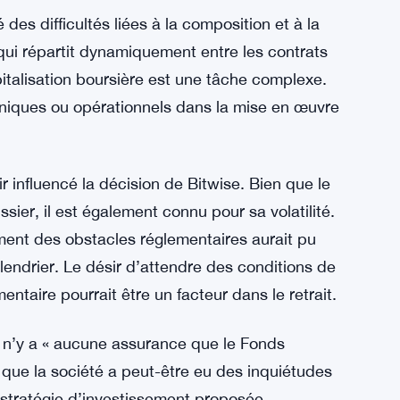
ns potentielles de la décision de Bitwise.
ns réglementaires peuvent avoir joué un rôle.
r les ETF liés à la crypto-monnaie, citant des
ché et la protection des investisseurs. La
tude croissante concernant le paysage
 des difficultés liées à la composition et à la
qui répartit dynamiquement entre les contrats
italisation boursière est une tâche complexe.
hniques ou opérationnels dans la mise en œuvre
influencé la décision de Bitwise. Bien que le