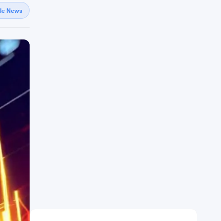
gle News