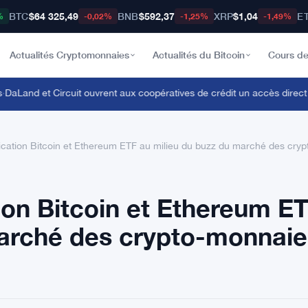
BTC
$64 325,49
BNB
$592,37
XRP
$1,04
E
%
-0,02%
-1,25%
-1,49%
Actualités Cryptomonnaies
Actualités du Bitcoin
Cours de
and et Circuit ouvrent aux coopératives de crédit un accès direct au B
pplication Bitcoin et Ethereum ETF au milieu du buzz du marché des cry
ation Bitcoin et Ethereum E
marché des crypto-monnaie