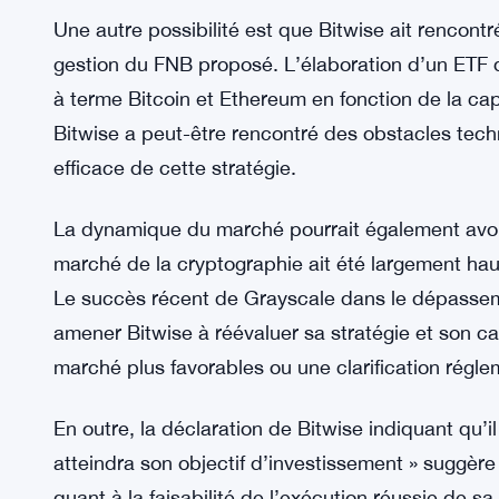
Le retrait a suscité des spéculations sur les raiso
Certains analystes estiment que les préoccupatio
La SEC a été prudente lorsqu’il s’agit d’approuve
préoccupations concernant la manipulation du mar
décision de Bitwise pourrait refléter une incerti
réglementaire des ETF de crypto-monnaie.
Une autre possibilité est que Bitwise ait rencontré
gestion du FNB proposé. L’élaboration d’un ETF 
à terme Bitcoin et Ethereum en fonction de la cap
Bitwise a peut-être rencontré des obstacles tec
efficace de cette stratégie.
La dynamique du marché pourrait également avoir 