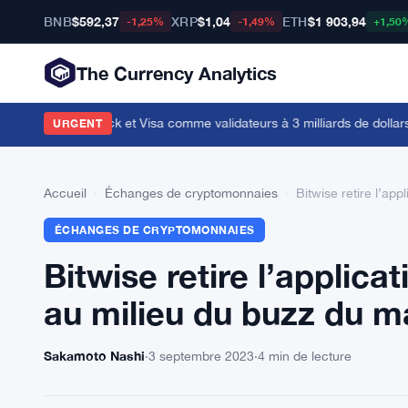
BNB
$592,37
XRP
$1,04
ETH
$1 903,94
-1,25%
-1,49%
+1,50
The Currency Analytics
 avec BlackRock et Visa comme validateurs à 3 milliards de dollars
·
DaL
URGENT
Accueil
›
Échanges de cryptomonnaies
›
Bitwise retire l’a
ÉCHANGES DE CRYPTOMONNAIES
Bitwise retire l’applic
au milieu du buzz du 
Sakamoto Nashi
·
3 septembre 2023
·
4 min de lecture