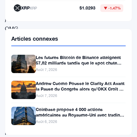
retirer
XRP
$1.0293
XRP
▼ -1.47%
le
jeton
OMG
Network
Articles connexes
(OMG)
de
Les futures Bitcoin de Binance atteignent
57,82 milliards tandis que le spot chute
la
huit fois
Août 7, 2026
liste.
Andrew Cuomo Pousse le Clarity Act Avant
Cette
la Pause du Congrès alors qu’OKX Croît en
décision,
Europe
Août 7, 2026
qui
Coinbase propose 4 000 actions
reflète
américaines au Royaume-Uni avec trading
24/5 sans commission
Août 6, 2026
la
nature