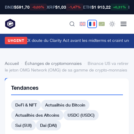
BNB
$591,70
XRP
$1,03
ETH
$1 913,22
BT
-0,03%
-1,47%
+0,31%
n cadre d'OKX doute du Clarity Act avant les midterms et craint une c
URGENT
Accueil
›
Échanges de cryptomonnaies
›
Binance US va retirer
le jeton OMG Network (OMG) de sa gamme de crypto-monnaies
ÉCHANGES DE
Tendances
CRYPTOMONNAIES
Binance
DeFi & NFT
Actualités du Bitcoin
US
va
Actualités des Altcoins
USDC (USDC)
retirer
Sui (SUI)
Dai (DAI)
le