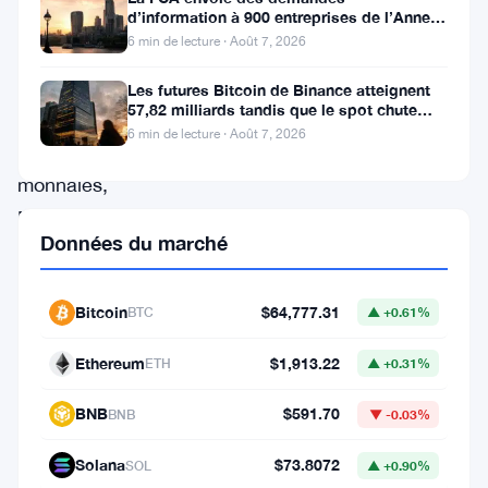
travers
d’information à 900 entreprises de l’Annexe
1 contre le blanchiment
6 min de lecture · Août 7, 2026
la
communauté
Les futures Bitcoin de Binance atteignent
57,82 milliards tandis que le spot chute
des
huit fois
6 min de lecture · Août 7, 2026
crypto-
monnaies,
Binance
Données du marché
US
a
Bitcoin
$64,777.31
BTC
▲ +0.61%
officiellement
déclaré
Ethereum
$1,913.22
ETH
▲ +0.31%
son
BNB
$591.70
BNB
▼ -0.03%
intention
de
Solana
$73.8072
SOL
▲ +0.90%