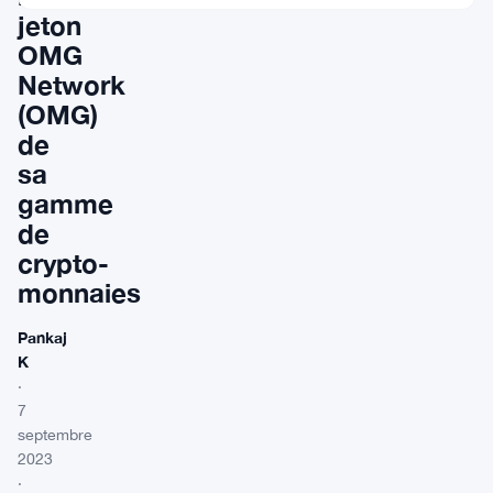
jeton
OMG
Network
(OMG)
de
sa
gamme
de
crypto-
monnaies
Pankaj
K
·
7
septembre
2023
·