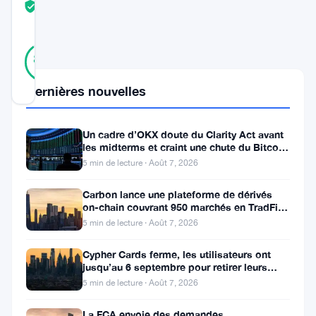
TRUST
Vérifié
SCORE
36
Vérifié
89
votes
%
RÉEL
Mis à jour 3 ans il y a
Dernières nouvelles
Dans
Un cadre d’OKX doute du Clarity Act avant
les midterms et craint une chute du Bitcoin
un
à 55 000 $
5 min de lecture · Août 7, 2026
mouvement
important
Carbon lance une plateforme de dérivés
on-chain couvrant 950 marchés en TradFi et
qui
crypto
5 min de lecture · Août 7, 2026
envoie
Cypher Cards ferme, les utilisateurs ont
des
jusqu’au 6 septembre pour retirer leurs
fonds
ondulations
5 min de lecture · Août 7, 2026
à
La FCA envoie des demandes