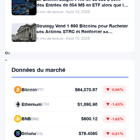
USDT,
des Entrées de 854 M$ en ETF alors que le
CPI Approche
5 min de lecture · Août 10, 2026
XRP,
BNB,
Strategy Vend 1 690 Bitcoins pour Racheter
ses Actions STRC et Renforcer sa
USDC,
Trésorerie
4 min de lecture · Août 10, 2026
SOL
et
TRX.
Données du marché
Les
niveaux
Bitcoin
$64,570.97
BTC
▼ -0.94%
de
prix
Ethereum
$1,895.98
ETH
▼ -1.43%
spécifiques,
BNB
$600.12
BNB
▼ -1.62%
les
volumes
Solana
$76.4565
SOL
▼ -0.21%
et