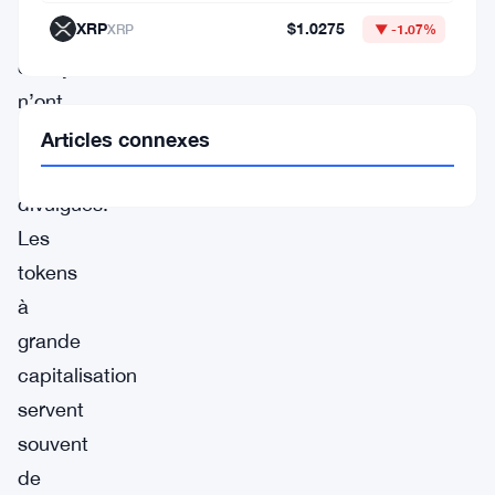
XRP
$1.0275
XRP
▼ -1.07%
les
catalyseurs
n’ont
pas
Articles connexes
été
divulgués.
Les
tokens
à
grande
capitalisation
servent
souvent
de