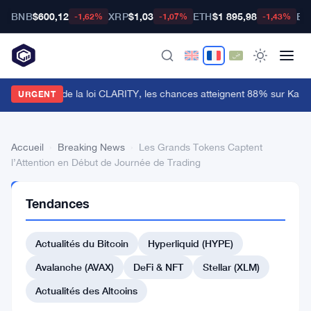
BNB
$600,12
XRP
$1,03
ETH
$1 895,98
BT
-1,62%
-1,07%
-1,43%
e Sénat retarde la loi CLARITY, les chances atteignent 88% sur Kalshi
URGENT
Accueil
›
Breaking News
›
Les Grands Tokens Captent
l’Attention en Début de Journée de Trading
BREAKING
Tendances
NEWS
Les
Actualités du Bitcoin
Hyperliquid (HYPE)
Grands
Tokens
Avalanche (AVAX)
DeFi & NFT
Stellar (XLM)
Captent
Actualités des Altcoins
l’Attention