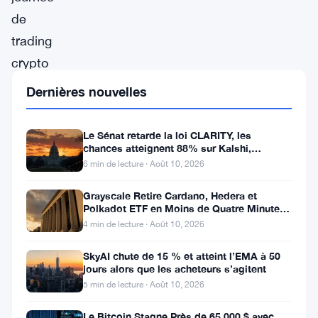
de
trading
crypto
s’ouvre
Dernières nouvelles
avec
une
Le Sénat retarde la loi CLARITY, les
chances atteignent 88% sur Kalshi,
attention
Coinbase s’indigne
6 min de lecture · Août 10, 2026
particulière
sur
Grayscale Retire Cardano, Hedera et
Polkadot ETF en Moins de Quatre Minutes
les
à la SEC
4 min de lecture · Août 10, 2026
principaux
SkyAI chute de 15 % et atteint l’EMA à 50
tokens
jours alors que les acheteurs s’agitent
BTC,
5 min de lecture · Août 10, 2026
ETH,
Le Bitcoin Stagne Près de 65 000 $ avec