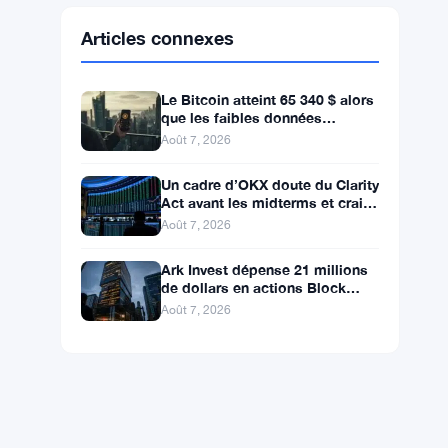
Ethereum
$1,913.22
ETH
▲ +0.31%
BNB
$591.70
BNB
▼ -0.03%
Solana
$73.8072
SOL
▲ +0.90%
XRP
$1.0293
XRP
▼ -1.47%
Articles connexes
Le Bitcoin atteint 65 340 $ alors
que les faibles données
d’emploi de juillet écartent une
Août 7, 2026
hausse des taux en
Un cadre d’OKX doute du Clarity
Act avant les midterms et craint
une chute du Bitcoin à 55 000 $
Août 7, 2026