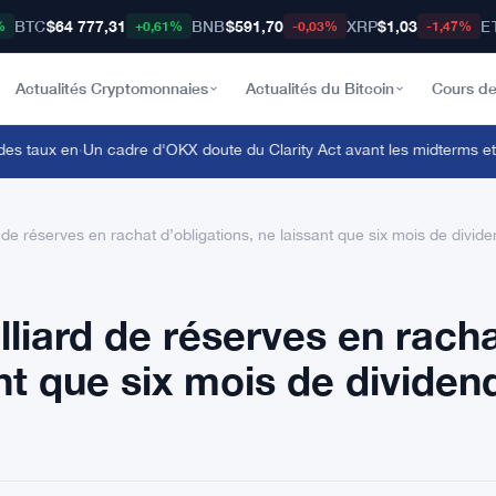
BTC
$64 777,31
BNB
$591,70
XRP
$1,03
E
%
+0,61%
-0,03%
-1,47%
Actualités Cryptomonnaies
Actualités du Bitcoin
Cours de
 taux en
·
Un cadre d'OKX doute du Clarity Act avant les midterms et cra
 de réserves en rachat d’obligations, ne laissant que six mois de divid
lliard de réserves en rach
ant que six mois de dividen