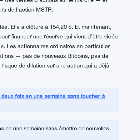
ussin disparaît rapidement.
uer la réserve ? Plus de ventes d’actions. Plus
tions ordinaires et privilégiées
épuisée. C’est le même mécanisme qu’elle a
s — des ventes d’actions sur le marché — et
urs de l’action MSTR.
. Elle a clôturé à 154,20 $. Et maintenant,
 pour financer une réserve qui vient d’être vidée
e. Les actionnaires ordinaires en particulier
gations — pas de nouveaux Bitcoins, pas de
risque de dilution sur une action qui a déjà