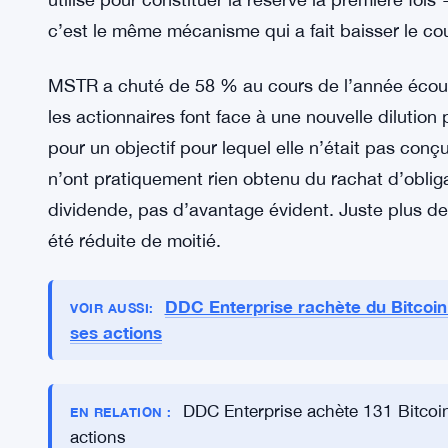
marché froid pour l’émission d’actions — et le co
Le Risque de Dilution s’Accumule
Alors, comment Strategy prévoit-elle de reconstit
précisément, l’entreprise prévoit d’émettre des ac
supplémentaires pour reconstituer la trésorerie 
utilisé pour constituer la réserve la première foi
c’est le même mécanisme qui a fait baisser le co
MSTR a chuté de 58 % au cours de l’année écoulée
les actionnaires font face à une nouvelle dilution
pour un objectif pour lequel elle n’était pas conçu
n’ont pratiquement rien obtenu du rachat d’obli
dividende, pas d’avantage évident. Juste plus de 