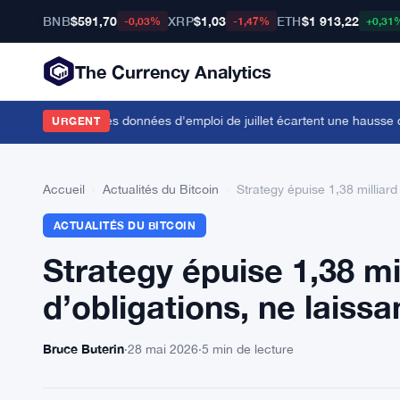
BNB
$591,70
XRP
$1,03
ETH
$1 913,22
-0,03%
-1,47%
+0,31
The Currency Analytics
ors que les faibles données d'emploi de juillet écartent une hausse des
URGENT
Accueil
›
Actualités du Bitcoin
›
Strategy épuise 1,38 milliard
ACTUALITÉS DU BITCOIN
Strategy épuise 1,38 mi
d’obligations, ne laiss
Bruce Buterin
·
28 mai 2026
·
5 min de lecture