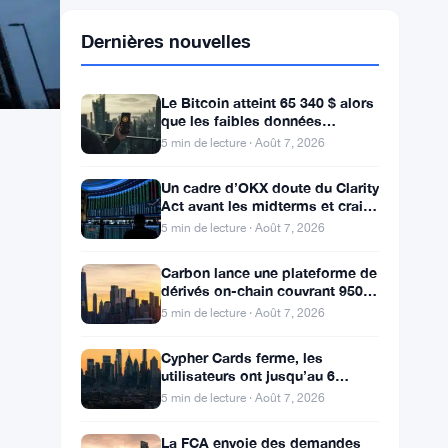
Dernières nouvelles
Le Bitcoin atteint 65 340 $ alors
que les faibles données
d’emploi de juillet écartent une
5 min de lecture · Août 7, 2026
hausse des taux en
Un cadre d’OKX doute du Clarity
Act avant les midterms et craint
une chute du Bitcoin à 55 000 $
5 min de lecture · Août 7, 2026