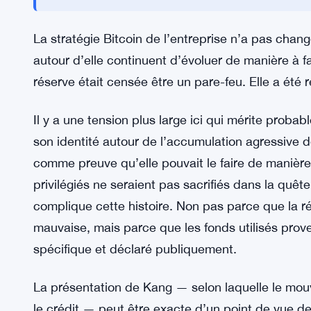
été réduite de moitié.
DDC Enterprise rachète du Bitcoin
VOIR AUSSI:
ses actions
DDC Enterprise achète 131 Bitcoi
EN RELATION :
actions
La stratégie Bitcoin de l’entreprise n’a pas chan
autour d’elle continuent d’évoluer de manière à fa
réserve était censée être un pare-feu. Elle a été r
Il y a une tension plus large ici qui mérite prob
son identité autour de l’accumulation agressive d
comme preuve qu’elle pouvait le faire de manièr