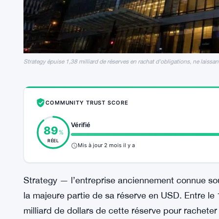
Strategy épuise 1,38 milliard de réserves en rachat d'obligations, ne laissa
COMMUNITY TRUST SCORE
Vérifié
89
%
RÉEL
Mis à jour 2 mois il y a
Strategy — l’entreprise anciennement connue so
la majeure partie de sa réserve en USD. Entre le 
milliard de dollars de cette réserve pour racheter