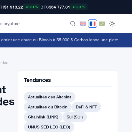
TH
$1 913,22
BTC
$64 777,31
+0,31%
+0,61%
s cryptos
int une chute du Bitcoin à 55 000 $
·
Carbon lance une plateforme de d
endes
Tendances
at
Actualités des Altcoins
des
Actualités du Bitcoin
DeFi & NFT
Chainlink (LINK)
Sui (SUI)
UNUS SED LEO (LEO)