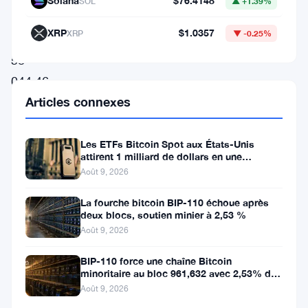
Solana
$76.4148
SOL
▲ +1.39%
valorisé
XRP
$1.0357
XRP
▼ -0.25%
à
58
044,46
Articles connexes
$.
Malgré
une
Les ETFs Bitcoin Spot aux États-Unis
attirent 1 milliard de dollars en une
baisse
semaine, la faille de 116 millions
Août 9, 2026
notable
La fourche bitcoin BIP-110 échoue après
de
deux blocs, soutien minier à 2,53 %
20
Août 9, 2026
%
BIP-110 force une chaîne Bitcoin
par
minoritaire au bloc 961,632 avec 2,53% de
soutien des mineurs
Août 9, 2026
rapport