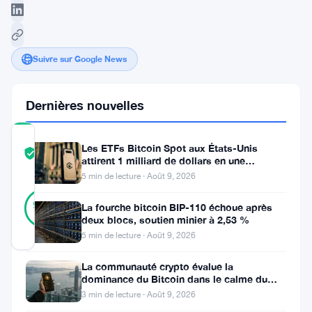
Suivre sur Google News
Dernières nouvelles
COMMUNITY
Les ETFs Bitcoin Spot aux États-Unis
TRUST
Vérifié
attirent 1 milliard de dollars en une
SCORE
semaine, la faille de 116 millions
5 min de lecture · Août 9, 2026
43
Vérifié
98
votes
La fourche bitcoin BIP-110 échoue après
%
deux blocs, soutien minier à 2,53 %
RÉEL
Mis à jour 2 ans il y a
5 min de lecture · Août 9, 2026
La communauté crypto évalue la
L’analyste
dominance du Bitcoin dans le calme du
week-end
en
3 min de lecture · Août 9, 2026