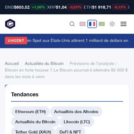
BNB
$603,52
XRP
$1,04
ETH
$1 916,71
BT
+1,38%
-0,25%
-0,13%
es ETFs Bitcoin Spot aux États-Unis attirent 1 milliard de dollars en une
URGENT
Accueil
›
Actualités du Bitcoin
›
Prévisions de l’analyste :
Bitcoin en forte hausse ? Le Bitcoin pourrait-il atteindre 92 000 $
dans les mois à venir
ACTUALITÉS
Tendances
DU BITCOIN
Prévisions
Ethereum (ETH)
Actualités des Altcoins
de
l’analyste
Actualités du Bitcoin
Litecoin (LTC)
:
Tether Gold (XAUt)
DeFi & NFT