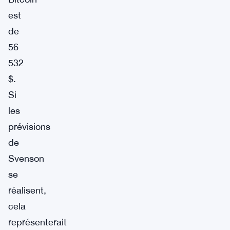
est
de
56
532
$.
Si
les
prévisions
de
Svenson
se
réalisent,
cela
représenterait