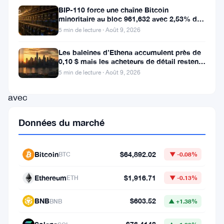
cryptomonnaies
BIP-110 force une chaîne Bitcoin
Kevin
minoritaire au bloc 961,632 avec 2,53% de
soutien des mineurs
5 min de lecture · Août 9, 2026
Svenson
suscite
Les baleines d’Ethena accumulent près de
0,10 $ mais les acheteurs de détail restent
beaucoup
à l’écart
5 min de lecture · Août 9, 2026
d’attention
avec
son
Données du marché
outlook
optimiste
Bitcoin
$64,892.02
BTC
▼ -0.08%
pour
le
Ethereum
$1,916.71
ETH
▼ -0.13%
Bitcoin
BNB
$603.52
BNB
▲ +1.38%
(
BTC
),
actuellement