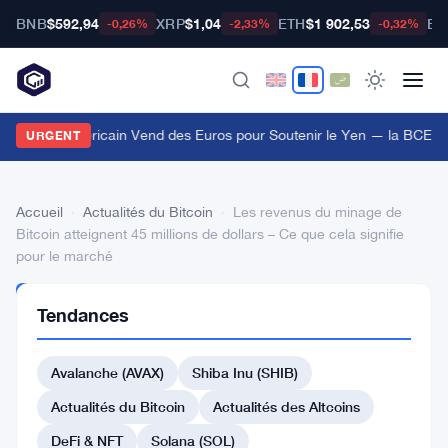
BNB
$592,94
XRP
$1,04
ETH
$1 902,53
BT
-0,26%
-2,33%
-0,32%
Le Trésor Américain Vend des Euros pour Soutenir le Yen — la BCE I
URGENT
Accueil
›
Actualités du Bitcoin
›
Les revenus du minage de
Bitcoin atteignent 45 millions de dollars – Ce que cela signifie
pour le marché
ACTUALITÉS
Tendances
DU BITCOIN
Les
Avalanche (AVAX)
Shiba Inu (SHIB)
revenus
du
Actualités du Bitcoin
Actualités des Altcoins
minage
DeFi & NFT
Solana (SOL)