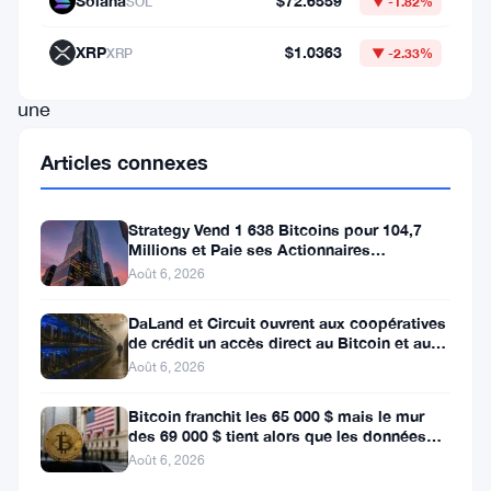
Solana
$72.6559
SOL
▼ -1.82%
mettant
en
XRP
$1.0363
XRP
▼ -2.33%
évidence
une
augmentation
Articles connexes
de
l’activité
Strategy Vend 1 638 Bitcoins pour 104,7
du
Millions et Paie ses Actionnaires
Privilégiés
Août 6, 2026
réseau
et
DaLand et Circuit ouvrent aux coopératives
de crédit un accès direct au Bitcoin et aux
signalant
actifs numériques
Août 6, 2026
une
croissance
Bitcoin franchit les 65 000 $ mais le mur
des 69 000 $ tient alors que les données
potentielle
sur l’emploi se profilent
Août 6, 2026
à