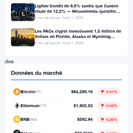
récemment
Lighter bondit de 9,8% tandis que Canton
chute de 12,2% — Mouvements quotidiens
atteint
du 7 août
2 min de lecture · Août 7, 2026
un
Les PACs crypto investissent 1,5 million de
jalon
dollars en Floride, Alaska et Wyoming
après un revers au Michigan
notable
5 min de lecture · Août 7, 2026
avec
des
revenus
Données du marché
quotidiens
atteignant
Bitcoin
$64,298.19
BTC
▼ -0.41%
45
Ethereum
$1,902.53
ETH
▼ -0.32%
millions
de
BNB
$592.94
BNB
▼ -0.26%
dollars,