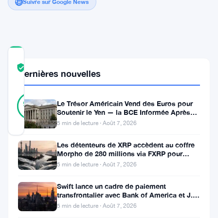
Suivre sur Google News
COMMUNITY
TRUST
Vérifié
Dernières nouvelles
SCORE
16
Vérifié
94
Le Trésor Américain Vend des Euros pour
votes
%
Soutenir le Yen — la BCE Informée Après
RÉEL
Coup
Mis à jour 2 ans il y a
5 min de lecture · Août 7, 2026
Les détenteurs de XRP accèdent au coffre
Le
Morpho de 280 millions via FXRP pour
emprunter des RLUSD
5 min de lecture · Août 7, 2026
minage
de
Swift lance un cadre de paiement
transfrontalier avec Bank of America et J.P.
Bitcoin
Morgan dans 25 pays
5 min de lecture · Août 7, 2026
a