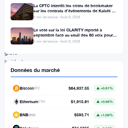
La CFTC interdit les cotes de bookmaker
(MDOT)
sur les contrats d’événements de Kalshi et
Polymarket
fait
5 min de lecture · Août 8, 2026
face
Le vote sur la loi CLARITY reporté à
à
septembre face au seuil des 60 voix pour le
projet de loi crypto
5 min de lecture · Août 8, 2026
un
grave
incident
Données du marché
de
cybersécurité
après
Bitcoin
$64,937.55
BTC
▲ +0.91%
que
Ethereum
$1,915.61
ETH
▲ +0.68%
le
groupe
BNB
$593.71
BNB
▲ +1.08%
de