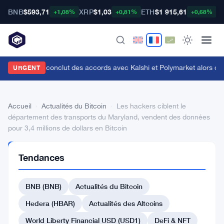
BNB
$593,71
XRP
$1,03
ETH
$1 915,61
B
+1,08%
+0,81%
+0,68%
enius Sports conclut des accords avec Kalshi et Polymarket alors que le
URGENT
Accueil
›
Actualités du Bitcoin
›
Les hackers ciblent le
département des transports du Maryland, vendent des données
pour 3,4 millions de dollars en Bitcoin
ACTUALITÉS
Tendances
DU BITCOIN
Les
BNB (BNB)
Actualités du Bitcoin
hackers
ciblent
Hedera (HBAR)
Actualités des Altcoins
le
World Liberty Financial USD (USD1)
DeFi & NFT