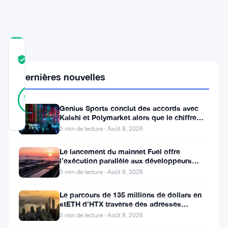
COMMUNITY
TRUST
Vérifié
SCORE
Dernières nouvelles
16
Vérifié
94
votes
%
Genius Sports conclut des accords avec
RÉEL
Kalshi et Polymarket alors que le chiffre
Mis à jour 11 mois il y a
d’affaires du T2 atteint
5 min de lecture · Août 8, 2026
Le
Le lancement du mainnet Fuel offre
l’exécution parallèle aux développeurs
département
d’Ethereum
3 min de lecture · Août 8, 2026
des
transports
Le parcours de 135 millions de dollars en
stETH d’HTX traverse des adresses
du
Poloniex
5 min de lecture · Août 8, 2026
Maryland