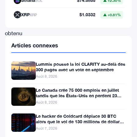
Solana
$74.5855
SOL
▲ +2.30%
ransomware
Rhysida
XRP
$1.0332
XRP
▲ +0.81%
a
obtenu
un
Articles connexes
accès
non
Lummis pousse la loi CLARITY au-delà des
300 pages avec un vote en septembre
autorisé
Août 8, 2026
à
ses
Le Canada crée 75 000 emplois en juillet
tandis que les États-Unis en perdent 23
systèmes.
000, Bitcoin reste à 65K
Août 8, 2026
Les
Le hacker de Coldcard déplace 30 BTC
attaquants
alors que le vol de 130 millions de dollars
entre dans une nouvelle phase
proposent
Août 7, 2026