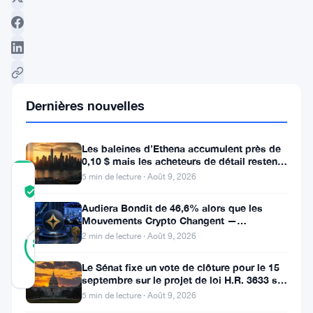
Suivre sur Google News
Dernières nouvelles
Les baleines d’Ethena accumulent près de
0,10 $ mais les acheteurs de détail restent
à l’écart
5 min de lecture · Août 9, 2026
COMMUNITY
TRUST
Vérifié
SCORE
Audiera Bondit de 46,6% alors que les
Mouvements Crypto Changent —
30
Mouvements Quotidiens 9 Août
Vérifié
2 min de lecture · Août 9, 2026
80
votes
%
RÉEL
Le Sénat fixe un vote de clôture pour le 15
Mis à jour 11 mois il y a
septembre sur le projet de loi H.R. 3633 sur
le marché des cryptos
5 min de lecture · Août 9, 2026