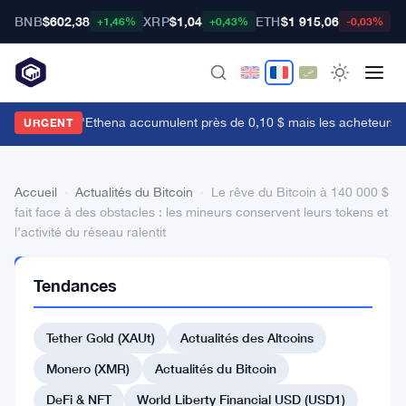
BNB
$602,38
XRP
$1,04
ETH
$1 915,06
B
+1,46%
+0,43%
-0,03%
es baleines d'Ethena accumulent près de 0,10 $ mais les acheteurs de 
URGENT
Accueil
›
Actualités du Bitcoin
›
Le rêve du Bitcoin à 140 000 $
fait face à des obstacles : les mineurs conservent leurs tokens et
l’activité du réseau ralentit
ACTUALITÉS
Tendances
DU BITCOIN
Le
Tether Gold (XAUt)
Actualités des Altcoins
rêve
du
Monero (XMR)
Actualités du Bitcoin
Bitcoin
DeFi & NFT
World Liberty Financial USD (USD1)