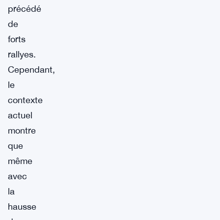
précédé
de
forts
rallyes.
Cependant,
le
contexte
actuel
montre
que
même
avec
la
hausse