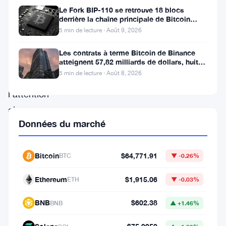
Le
Le Fork BIP-110 se retrouve 18 blocs
Bitcoin
derrière la chaîne principale de Bitcoin
après la scission des Roughnecks
(
BTC
)
5 min de lecture · Août 9, 2026
continue
Les contrats à terme Bitcoin de Binance
de
atteignent 57,82 milliards de dollars, huit
fois le volume du marché
5 min de lecture · Août 8, 2026
capter
l’attention
alors
Données du marché
que
les
investisseurs
Bitcoin
$64,771.91
BTC
▼ -0.26%
et
Ethereum
$1,915.06
ETH
▼ -0.03%
passionnés
spéculent
BNB
$602.38
BNB
▲ +1.46%
sur