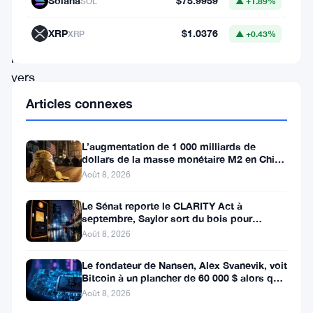
Solana
$75.9959
SOL
▲ +1.89%
un
rallye
XRP
$1.0376
XRP
▲ +0.43%
potentiel
vers
140
Articles connexes
000
$.
L’augmentation de 1 000 milliards de
dollars de la masse monétaire M2 en Chine
Bien
laisse les traders de Bitcoin
Août 8, 2026
que
la
Le Sénat reporte le CLARITY Act à
septembre, Saylor sort du bois pour
tendance
Bitcoin
Août 8, 2026
des
Le fondateur de Nansen, Alex Svanevik, voit
prix
Bitcoin à un plancher de 60 000 $ alors que
les actifs tokenisés
reste
Août 8, 2026