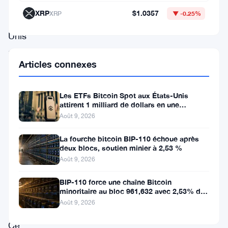
des
XRP
$1.0357
XRP
▼ -0.25%
États-
Unis
a
Articles connexes
reporté
sa
Les ETFs Bitcoin Spot aux États-Unis
décision
attirent 1 milliard de dollars en une
concernant
semaine, la faille de 116 millions
Août 9, 2026
les
La fourche bitcoin BIP-110 échoue après
tarifs
deux blocs, soutien minier à 2,53 %
Août 9, 2026
réciproques
de
BIP-110 force une chaîne Bitcoin
minoritaire au bloc 961,632 avec 2,53% de
l’administration
soutien des mineurs
Août 9, 2026
Trump.
Ce