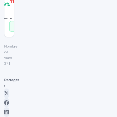
11%
FAKE
89%
 community signals
Vote Real
Vote Fake
Nombre
de
vues
371
Partager
: