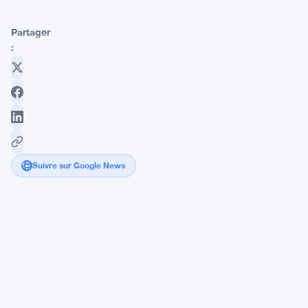
Partager
:
Suivre sur Google News
La
Cour
Suprême
des
États-
Unis
Retarde