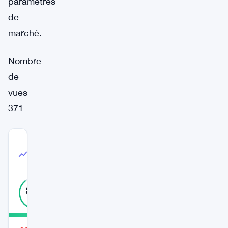
paramètres
de
marché.
Nombre
de
vues
371
COMMUNITY
TRUST
High Confidence
INDEX
89
%
RÉEL