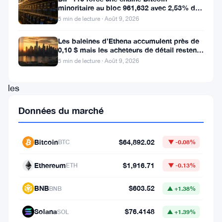
minoritaire au bloc 961,632 avec 2,53% de
Bitcoin
soutien des mineurs
5 min de lecture · Août 9, 2026
a
brièvement
Les baleines d’Ethena accumulent près de
0,10 $ mais les acheteurs de détail restent
grimpé
à l’écart
5 min de lecture · Août 9, 2026
vers
les
92
Données du marché
000
dollars
Bitcoin
$64,892.02
BTC
▼ -0.08%
après
que
Ethereum
$1,916.71
ETH
▼ -0.13%
la
BNB
$603.52
BNB
▲ +1.38%
Cour
suprême
Solana
$76.4148
SOL
▲ +1.39%