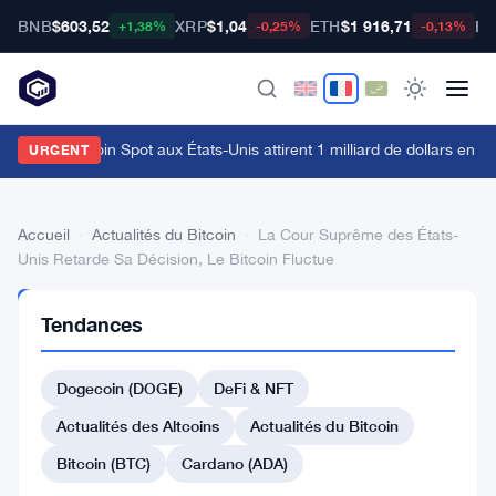
BNB
$603,52
XRP
$1,04
ETH
$1 916,71
BT
+1,38%
-0,25%
-0,13%
es ETFs Bitcoin Spot aux États-Unis attirent 1 milliard de dollars en une
URGENT
Accueil
›
Actualités du Bitcoin
›
La Cour Suprême des États-
Unis Retarde Sa Décision, Le Bitcoin Fluctue
ACTUALITÉS
Tendances
DU BITCOIN
La
Dogecoin (DOGE)
DeFi & NFT
Cour
Suprême
Actualités des Altcoins
Actualités du Bitcoin
des
Bitcoin (BTC)
Cardano (ADA)
États-