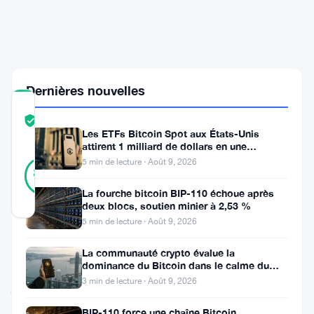
Sa
Décision,
Le
Bitcoin
Fluctue
Dernières nouvelles
COMMUNITY
TRUST
Vérifié
Les ETFs Bitcoin Spot aux États-Unis
SCORE
attirent 1 milliard de dollars en une
semaine, la faille de 116 millions
37
5 min de lecture · Août 9, 2026
Vérifié
89
votes
%
RÉEL
La fourche bitcoin BIP-110 échoue après
Mis à jour 7 mois il y a
deux blocs, soutien minier à 2,53 %
5 min de lecture · Août 9, 2026
Le
La communauté crypto évalue la
9
dominance du Bitcoin dans le calme du
week-end
3 min de lecture · Août 9, 2026
janvier,
le
BIP-110 force une chaîne Bitcoin