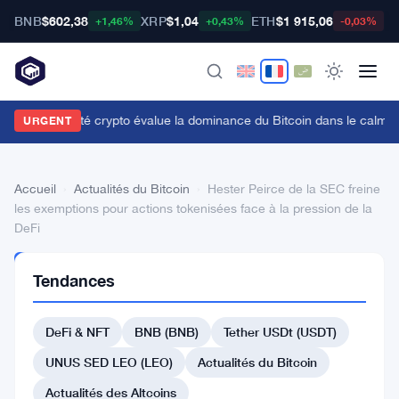
BNB
$602,38
XRP
$1,04
ETH
$1 915,06
B
+1,46%
+0,43%
-0,03%
a communauté crypto évalue la dominance du Bitcoin dans le calme
URGENT
Accueil
›
Actualités du Bitcoin
›
Hester Peirce de la SEC freine
les exemptions pour actions tokenisées face à la pression de la
DeFi
ACTUALITÉS
Tendances
DU BITCOIN
Hester
DeFi & NFT
BNB (BNB)
Tether USDt (USDT)
Peirce
de
UNUS SED LEO (LEO)
Actualités du Bitcoin
la
Actualités des Altcoins