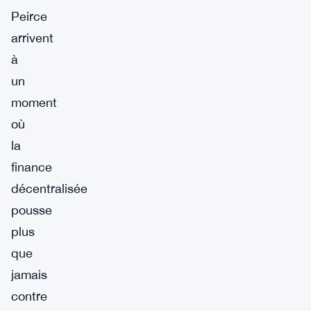
Peirce
arrivent
à
un
moment
où
la
finance
décentralisée
pousse
plus
que
jamais
contre