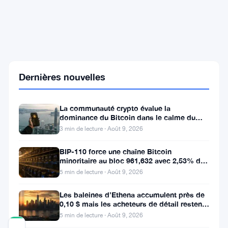
Hester
Peirce
de
la
SEC
freine
Dernières nouvelles
les
exemptions
pour
La communauté crypto évalue la
actions
dominance du Bitcoin dans le calme du
tokenisées
week-end
3 min de lecture · Août 9, 2026
face
à
BIP-110 force une chaîne Bitcoin
la
minoritaire au bloc 961,632 avec 2,53% de
pression
soutien des mineurs
de
5 min de lecture · Août 9, 2026
la
DeFi
Les baleines d’Ethena accumulent près de
0,10 $ mais les acheteurs de détail restent
à l’écart
5 min de lecture · Août 9, 2026