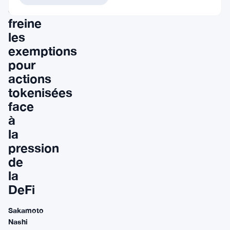
SEC
freine
les
exemptions
pour
actions
tokenisées
face
à
la
pression
de
la
DeFi
Sakamoto
Nashi