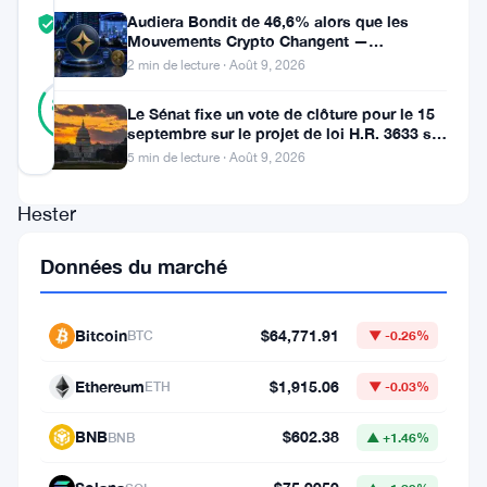
COMMUNITY
Audiera Bondit de 46,6% alors que les
TRUST
Vérifié
Mouvements Crypto Changent —
SCORE
Mouvements Quotidiens 9 Août
2 min de lecture · Août 9, 2026
44
Vérifié
84
votes
%
Le Sénat fixe un vote de clôture pour le 15
RÉEL
septembre sur le projet de loi H.R. 3633 sur
Mis à jour 3 mois il y a
le marché des cryptos
5 min de lecture · Août 9, 2026
Hester
Peirce
Données du marché
ne
donne
Bitcoin
$64,771.91
BTC
▼ -0.26%
pas
de
Ethereum
$1,915.06
ETH
▼ -0.03%
chèque
BNB
$602.38
BNB
▲ +1.46%
en
blanc