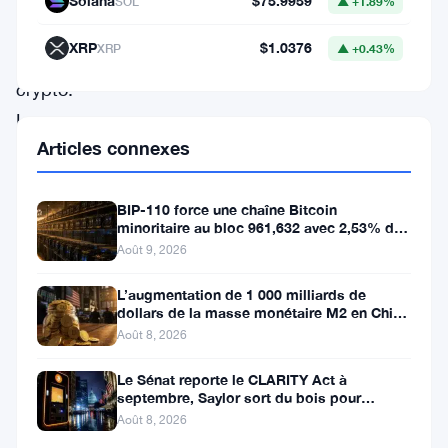
Solana
$75.9959
SOL
▲ +1.89%
à
XRP
$1.0376
XRP
▲ +0.43%
la
crypto.
La
Articles connexes
commissaire
de
BIP-110 force une chaîne Bitcoin
la
minoritaire au bloc 961,632 avec 2,53% de
SEC,
soutien des mineurs
Août 9, 2026
surnommée
L’augmentation de 1 000 milliards de
« Crypto
dollars de la masse monétaire M2 en Chine
laisse les traders de Bitcoin
Mom »,
Août 8, 2026
freine
Le Sénat reporte le CLARITY Act à
toute
septembre, Saylor sort du bois pour
Bitcoin
Août 8, 2026
exemption