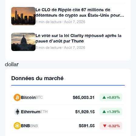
pour
Le CLO de Ripple cite 67 millions de
détenteurs de crypto aux États-Unis pour
maintenir
faire avancer la loi CLARITY
5 min de lecture · Août 7, 2026
sa
valeur
Le vote sur la loi Clarity repoussé après la
pause d’août par Thune
face
5 min de lecture · Août 7, 2026
au
dollar
américain.
Données du marché
La
cryptomonnaie,
Bitcoin
$65,003.31
BTC
▲ +0.83%
qui
se
Ethereum
$1,929.15
ETH
▲ +1.39%
négociait
BNB
$591.55
BNB
▼ -0.32%
autrefois