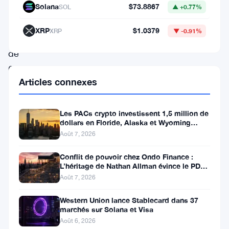
confortablement
Solana
$73.8867
SOL
▲ +0.77%
au-
XRP
$1.0379
XRP
▼ -0.91%
dessus
de
6,50
Articles connexes
$,
est
Les PACs crypto investissent 1,5 million de
maintenant
dollars en Floride, Alaska et Wyoming
tombée
après un revers au Michigan
Août 7, 2026
en
Conflit de pouvoir chez Ondo Finance :
dessous
L’héritage de Nathan Allman évince le PDG
Ian De Bode le 24 juillet
Août 7, 2026
du
niveau
Western Union lance Stablecard dans 37
marchés sur Solana et Visa
critique
Août 6, 2026
de