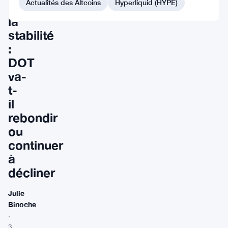
Actualités des Altcoins
Hyperliquid (HYPE)
de
la
stabilité
:
DOT
va-
t-
il
rebondir
ou
continuer
à
décliner
Julie
Binoche
·
3