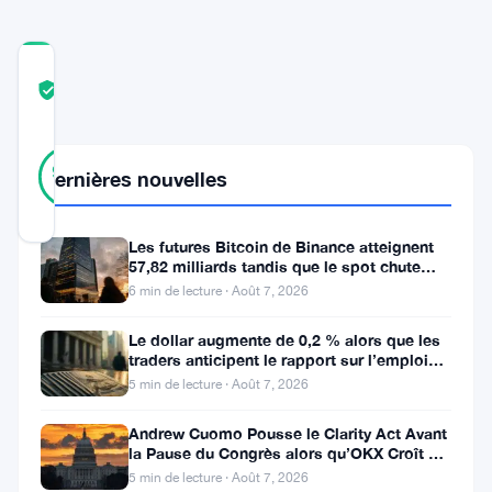
COMMUNITY
TRUST
Vérifié
SCORE
19
Vérifié
95
votes
Dernières nouvelles
%
RÉEL
Mis à jour 2 ans il y a
Les futures Bitcoin de Binance atteignent
57,82 milliards tandis que le spot chute
Polkadot
huit fois
6 min de lecture · Août 7, 2026
(
DOT
)
Le dollar augmente de 0,2 % alors que les
traverse
traders anticipent le rapport sur l’emploi
aux États-Unis
une
5 min de lecture · Août 7, 2026
période
Andrew Cuomo Pousse le Clarity Act Avant
difficile,
la Pause du Congrès alors qu’OKX Croît en
Europe
5 min de lecture · Août 7, 2026
luttant