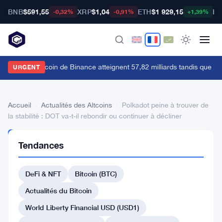
BNB
$591,55
XRP
$1,04
ETH
$1 929,15
BT
-0,32%
-0,91%
+1,39%
es futures Bitcoin de Binance atteignent 57,82 milliards tandis que le s
URGENT
Accueil
›
Actualités des Altcoins
›
Polkadot peine à trouver de
la stabilité : DOT va-t-il rebondir ou continuer à décliner
ACTUALITÉS
Tendances
DES
ALTCOINS
Polkadot
DeFi & NFT
Bitcoin (BTC)
peine
Actualités du Bitcoin
à
World Liberty Financial USD (USD1)
trouver