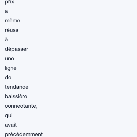
prix
a
même
réussi
à
dépasser
une
ligne
de
tendance
baissière
connectante,
qui
avait
précédemment