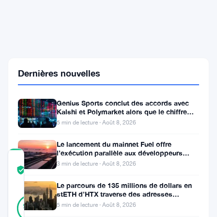
impose
une
répression
de
30
mesures
sur
les
Dernières nouvelles
cryptos,
avertissant
les
Genius Sports conclut des accords avec
échanges
Kalshi et Polymarket alors que le chiffre
et
d’affaires du T2 atteint
5 min de lecture · Août 8, 2026
portefeuilles
Le lancement du mainnet Fuel offre
l’exécution parallèle aux développeurs
COMMUNITY
d’Ethereum
3 min de lecture · Août 8, 2026
TRUST
Vérifié
SCORE
Le parcours de 135 millions de dollars en
stETH d’HTX traverse des adresses
13
Vérifié
Poloniex
92
5 min de lecture · Août 8, 2026
votes
%
RÉEL