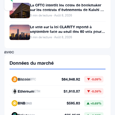
Mis à jour 2 mois il y a
La CFTC interdit les cotes de bookmaker
sur les contrats d’événements de Kalshi et
Polymarket
5 min de lecture · Août 8, 2026
L’Irlande
Le vote sur la loi CLARITY reporté à
a
septembre face au seuil des 60 voix pour le
un
projet de loi crypto
5 min de lecture · Août 8, 2026
problème
avec
les
Données du marché
cryptos.
La
Bitcoin
$64,946.92
BTC
▼ -0.09%
dernière
Évaluation
Ethereum
$1,918.87
ETH
▼ -0.59%
Nationale
BNB
$595.63
BNB
▲ +0.69%
des