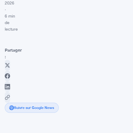
2026
·
6 min
de
lecture
Partager
:
Suivre sur Google News
L'Irlande