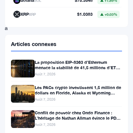
Risques
Solana
$75.3548
SOL
▲ +1.89%
du
XRP
$1.0383
XRP
▲ +0.03%
pays
a
signalé
Articles connexes
l’utilisation
abusive
La proposition EIP-8363 d’Ethereum
des
menace la stabilité de 41,5 millions d’ETH
stakés et de la DeFi
crypto-
Août 7, 2026
actifs
Les PACs crypto investissent 1,5 million de
comme
dollars en Floride, Alaska et Wyoming
après un revers au Michigan
Août 7, 2026
une
menace
Conflit de pouvoir chez Ondo Finance :
L’héritage de Nathan Allman évince le PDG
significative
Ian De Bode le 24 juillet
Août 7, 2026
—