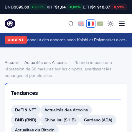
BNB
$595,63
XRP
$1,04
ETH
$1 918,87
B
+0,69%
+0,03%
-0,59%
enius Sports conclut des accords avec Kalshi et Polymarket alors que le
URGENT
Accueil
›
Actualités des Altcoins
›
L’Irlande impose une
répression de 30 mesures sur les cryptos, avertissant les
échanges et portefeuilles
ACTUALITÉS
Tendances
DES
ALTCOINS
L’Irlande
DeFi & NFT
Actualités des Altcoins
impose
BNB (BNB)
Shiba Inu (SHIB)
Cardano (ADA)
une
Actualités du Bitcoin