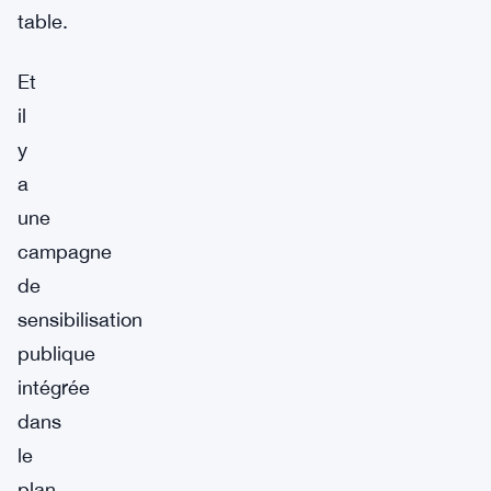
table.
Et
il
y
a
une
campagne
de
sensibilisation
publique
intégrée
dans
le
plan.