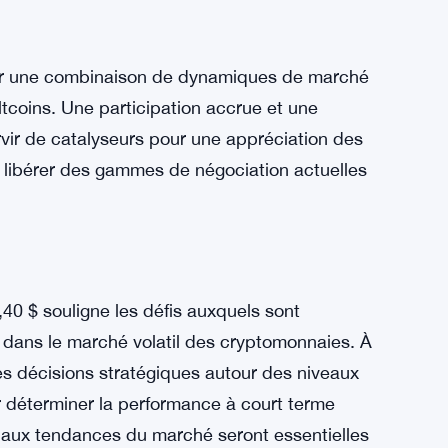
hé, y compris les volumes de négociation, les
rs, peut fournir des informations précieuses
rsification des stratégies d’investissement et
aux fluctuations du marché peuvent aider à
tunités potentielles qui peuvent survenir à
e par une combinaison de dynamiques de marché
ltcoins. Une participation accrue et une
rvir de catalyseurs pour une appréciation des
e libérer des gammes de négociation actuelles