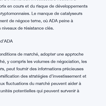
momentum haussier. À l’inverse, une incapacité
onger la phase de consolidation d’ADA, le
 Marché
reste prudent, influencé par la volatilité plus
es. De nombreux investisseurs hésitent à
 prix en cours et du risque de développements
 cryptomonnaies. Le manque de catalyseurs
nement de négoce terne, où ADA peine à
niveaux de résistance clés.
s d’ADA
onditions de marché, adopter une approche