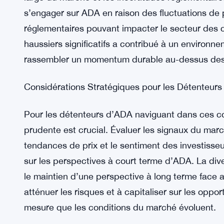
résistance à 0,40 $, signalant un virage vers un 
à se maintenir au-dessus de 0,37 $ pourrait prol
rendant vulnérable à d’autres risques à la baisse.
Sentiment des Investisseurs et Perspectives du
Le sentiment actuel parmi les investisseurs d’ADA 
large du marché et les incertitudes réglementair
s’engager sur ADA en raison des fluctuations de
réglementaires pouvant impacter le secteur des
haussiers significatifs a contribué à un environ
rassembler un momentum durable au-dessus des 
Considérations Stratégiques pour les Détenteur
Pour les détenteurs d’ADA naviguant dans ces c