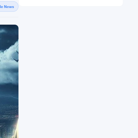
gle News