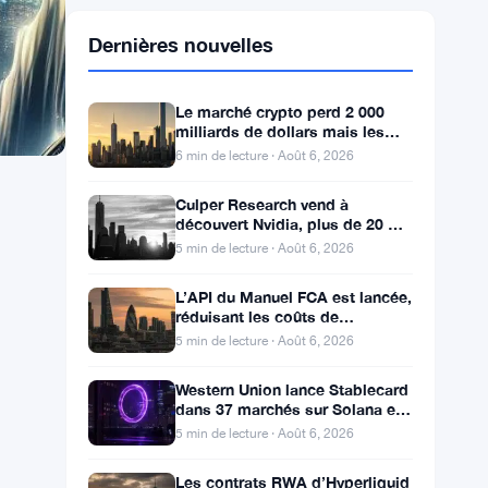
Dernières nouvelles
Le marché crypto perd 2 000
milliards de dollars mais les
traders continuent de miser sur
6 min de lecture · Août 6, 2026
l’effet de levier
Culper Research vend à
découvert Nvidia, plus de 20 %
des revenus liés à la Chine
5 min de lecture · Août 6, 2026