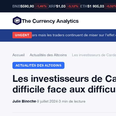
BNB
$590,90
XRP
$1,03
ETH
$1 905,03
-1,46%
-3,12%
-0,52
The Currency Analytics
lliards de dollars mais les traders continuent de miser sur l'effet de l
URGENT
Accueil
›
Actualités des Altcoins
›
Les investisseurs de Cardano
ACTUALITÉS DES ALTCOINS
Les investisseurs de Ca
difficile face aux diffic
Julie Binoche
·
9 juillet 2024
·
3 min de lecture