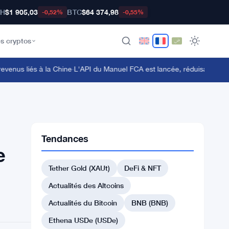
TH
$1 905,03
BTC
$64 374,98
-0,52%
-0,55%
s cryptos
us liés à la Chine
·
L'API du Manuel FCA est lancée, réduisant les coût
Tendances
e
Tether Gold (XAUt)
DeFi & NFT
Actualités des Altcoins
Actualités du Bitcoin
BNB (BNB)
Ethena USDe (USDe)