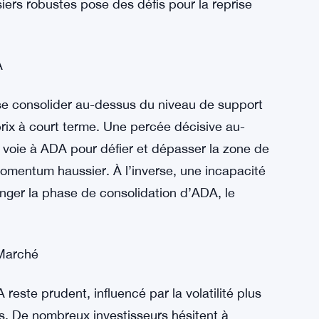
urs d’ADA
ce à un point de décision crucial alors que la
s. Défendre avec succès la base de support à
l, offrant aux investisseurs une opportunité de
du terrain perdu lors des précédents replis du
rs robustes pose des défis pour la reprise
A
se consolider au-dessus du niveau de support
prix à court terme. Une percée décisive au-
la voie à ADA pour défier et dépasser la zone de