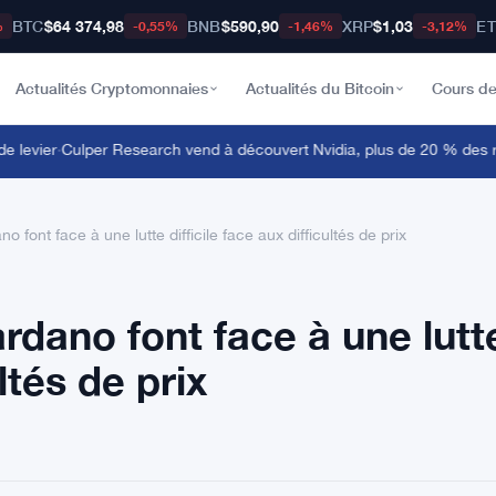
BTC
$64 374,98
BNB
$590,90
XRP
$1,03
E
%
-0,55%
-1,46%
-3,12%
Actualités Cryptomonnaies
Actualités du Bitcoin
Cours de
evier
·
Culper Research vend à découvert Nvidia, plus de 20 % des reven
 font face à une lutte difficile face aux difficultés de prix
rdano font face à une lutt
ultés de prix