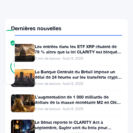
d'ici
cinq
ans
Dernières nouvelles
COMMUNITY
TRUST
Vérifié
Les entrées dans les ETF XRP chutent de
SCORE
79 % alors que la loi CLARITY est bloquée
avant la pause du Sénat
6 min de lecture · Août 8, 2026
10
Vérifié
80
votes
%
La Banque Centrale du Brésil impose un
RÉEL
délai de 24 heures sur les transferts crypto
Mis à jour 2 mois il y a
de plus de 10 000 $
6 min de lecture · Août 8, 2026
Ethereum
L’augmentation de 1 000 milliards de
dollars de la masse monétaire M2 en Chine
joue
laisse les traders de Bitcoin
5 min de lecture · Août 8, 2026
gros.
Joseph
Le Sénat reporte le CLARITY Act à
septembre, Saylor sort du bois pour
Lubin,
Bitcoin