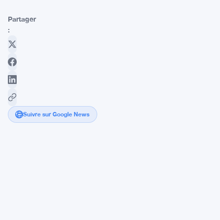
Partager
:
Suivre sur Google News
Ethereum
veut
tout
miser
sur
le
Zero-
Knowledge