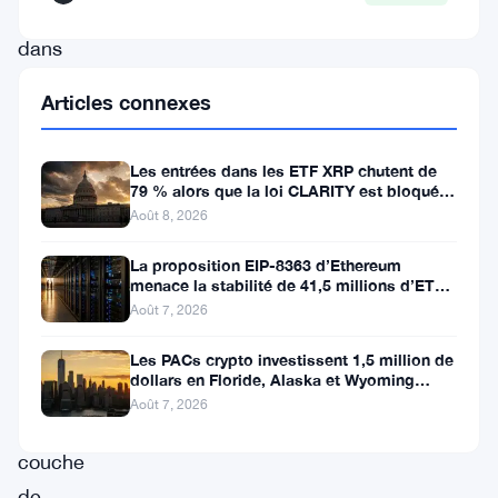
protocole
dans
les
Articles connexes
cinq
prochaines
Les entrées dans les ETF XRP chutent de
années
79 % alors que la loi CLARITY est bloquée
avant la pause du Sénat
Août 8, 2026
—
et
La proposition EIP-8363 d’Ethereum
menace la stabilité de 41,5 millions d’ETH
ça
stakés et de la DeFi
Août 7, 2026
change
tout
Les PACs crypto investissent 1,5 million de
dollars en Floride, Alaska et Wyoming
pour
après un revers au Michigan
Août 7, 2026
la
couche
de