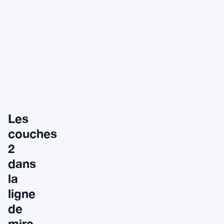
Les
couches
2
dans
la
ligne
de
mire