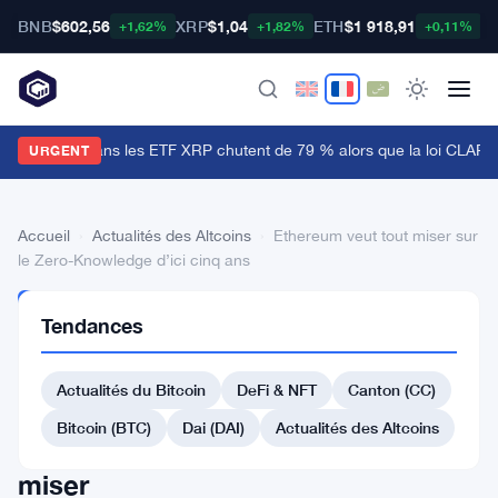
BNB
$602,56
XRP
$1,04
ETH
$1 918,91
B
+1,62%
+1,82%
+0,11%
es entrées dans les ETF XRP chutent de 79 % alors que la loi CLARIT
URGENT
Accueil
›
Actualités des Altcoins
›
Ethereum veut tout miser sur
le Zero-Knowledge d’ici cinq ans
ACTUALITÉS
Tendances
DES
ALTCOINS
Ethereum
Actualités du Bitcoin
DeFi & NFT
Canton (CC)
veut
Bitcoin (BTC)
Dai (DAI)
Actualités des Altcoins
tout
miser