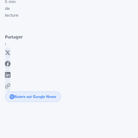
5 min
de
lecture
Partager
:
Suivre sur Google News
Ethereum
se
rapproche
des