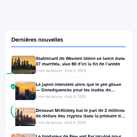
1
500
$
alors
que
345
Dernières nouvelles
M$
sortent
des
ETF
Stablecard de Western Union se lance dans
37 marchés, vise 60 d’ici la fin de l’année
6 min de lecture · Août 5, 2026
COMMUNITY
Le japon intervient alors que le yen glisse
TRUST
Vérifié
— Conséquences pour les trades de
SCORE
portage crypto
5 min de lecture · Août 5, 2026
30
Vérifié
83
votes
Donavan McKinney bat le pari de 2 millions
%
de dollars des cryptos dans la primaire du
RÉEL
13e district du Michigan
Mis à jour 1 mois il y a
5 min de lecture · Août 5, 2026
Le fondateur de Few and Far inculpé pour