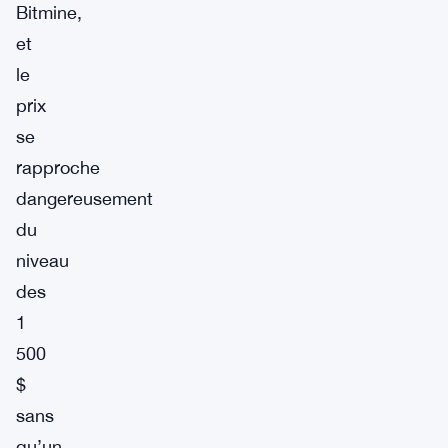
Bitmine,
et
le
prix
se
rapproche
dangereusement
du
niveau
des
1
500
$
sans
qu’un