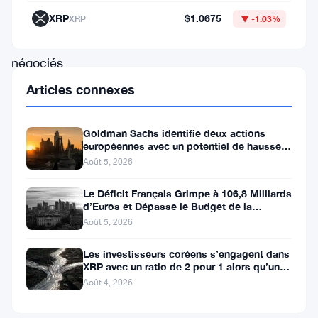
des
XRP
$1.0675
XRP
▼ -1.03%
fonds
négociés
en
Articles connexes
bourse
axés
Goldman Sachs identifie deux actions
européennes avec un potentiel de hausse
sur
de plus de 100 %
Août 5, 2026
l’Ether
submerge
Le Déficit Français Grimpe à 106,8 Milliards
d’Euros et Dépasse le Budget de la
les
Défense
Août 5, 2026
récents
Les investisseurs coréens s’engagent dans
achats
XRP avec un ratio de 2 pour 1 alors qu’un
canal de 80 jours se
effectués
Août 4, 2026
via