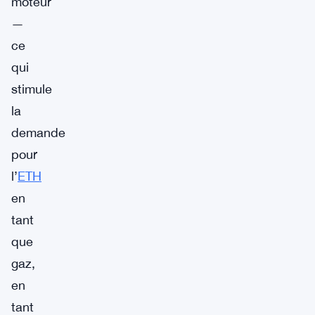
moteur
—
ce
qui
stimule
la
demande
pour
l’
ETH
en
tant
que
gaz,
en
tant