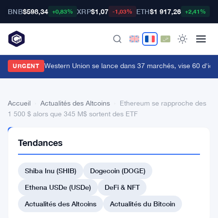
BNB
$598,34
XRP
$1,07
ETH
$1 917,26
B
+0,83%
-1,03%
+2,41%
tablecard de Western Union se lance dans 37 marchés, vise 60 d'ici la
URGENT
Accueil
›
Actualités des Altcoins
›
Ethereum se rapproche des
1 500 $ alors que 345 M$ sortent des ETF
ACTUALITÉS
Tendances
DES
ALTCOINS
Ethereum
Shiba Inu (SHIB)
Dogecoin (DOGE)
se
Ethena USDe (USDe)
DeFi & NFT
rapproche
Actualités des Altcoins
Actualités du Bitcoin
des