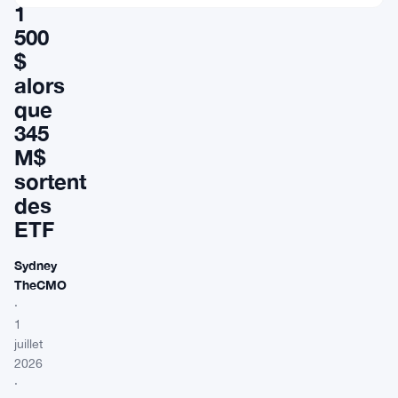
1
500
$
alors
que
345
M$
sortent
des
ETF
Sydney
TheCMO
·
1
juillet
2026
·