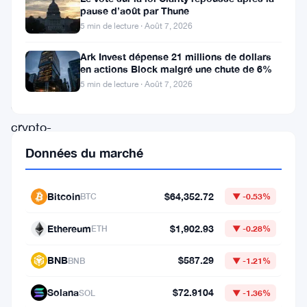
pause d’août par Thune
produit
5 min de lecture · Août 7, 2026
dans
Ark Invest dépense 21 millions de dollars
le
en actions Block malgré une chute de 6%
monde
5 min de lecture · Août 7, 2026
des
crypto-
monnaies
Données du marché
:
une
Bitcoin
$64,352.72
BTC
▼ -0.53%
baleine
Ethereum
$1,902.93
ETH
▼ -0.28%
bitcoin,
inactive
BNB
$587.29
BNB
▼ -1.21%
depuis
Solana
$72.9104
SOL
▼ -1.36%
plus