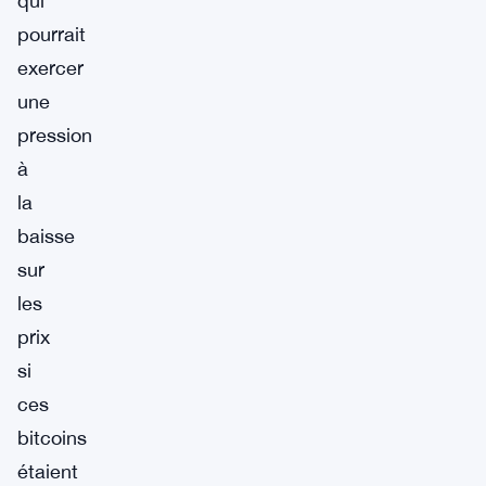
qui
pourrait
exercer
une
pression
à
la
baisse
sur
les
prix
si
ces
bitcoins
étaient