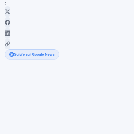
:
Suivre sur Google News
Réveil
d'une
Baleine
Bitcoin
Dormante
Après
13
Ans
d'Inactivité