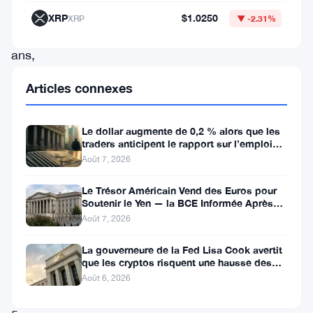
de
XRP
$1.0250
XRP
▼ -2.31%
13
ans,
a
Articles connexes
déplacé
132
Le dollar augmente de 0,2 % alors que les
BTC
traders anticipent le rapport sur l’emploi
aux États-Unis
Août 7, 2026
vers
une
Le Trésor Américain Vend des Euros pour
Soutenir le Yen — la BCE Informée Après
nouvelle
Coup
Août 7, 2026
adresse
et
La gouverneure de la Fed Lisa Cook avertit
que les cryptos risquent une hausse des
a
taux
Août 6, 2026
déposé