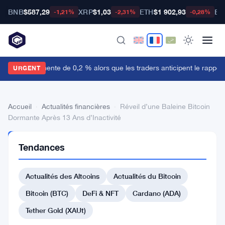
BNB
$587,29
XRP
$1,03
ETH
$1 902,93
BT
-1,21%
-2,31%
-0,28%
e dollar augmente de 0,2 % alors que les traders anticipent le rapport 
URGENT
Accueil
›
Actualités financières
›
Réveil d’une Baleine Bitcoin
Dormante Après 13 Ans d’Inactivité
ACTUALITÉS
Tendances
FINANCIÈRES
Réveil
Actualités des Altcoins
Actualités du Bitcoin
d’une
Baleine
Bitcoin (BTC)
DeFi & NFT
Cardano (ADA)
Bitcoin
Tether Gold (XAUt)
Dormante