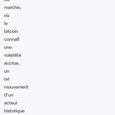
marché,
où
le
bitcoin
connaît
une
volatilité
accrue,
un
tel
mouvement
d’un
acteur
historique