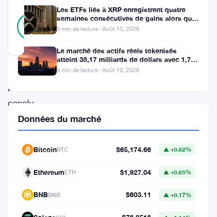
Les ETFs liés à XRP enregistrent quatre
25
semaines consécutives de gains alors que
Vérifié
96
votes
le prix teste le support à 1
%
5 min de lecture · Août 10, 2026
RÉEL
Mis à jour 3 mois il y a
Le marché des actifs réels tokenisés
atteint 38,17 milliards de dollars avec 1,7
million de détenteurs
6 min de lecture · Août 10, 2026
PayPal
a
conclu
un
Données du marché
accord
pluriannuel
Bitcoin
$65,174.66
BTC
▲ +0.62%
avec
Ethereum
$1,927.04
ETH
▲ +0.65%
la
NFL.
BNB
$603.11
BNB
▲ +0.17%
La