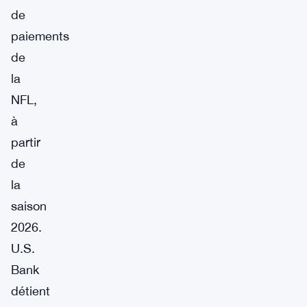
de
paiements
de
la
NFL,
à
partir
de
la
saison
2026.
U.S.
Bank
détient