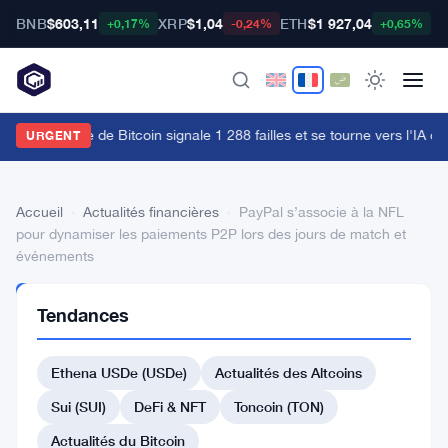
BNB
$603,11
XRP
$1,04
ETH
$1 927,04
B
+0,17%
-0,24%
+0,65%
'équipe rouge de Bitcoin signale 1 288 failles et se tourne vers l'IA ch
URGENT
Accueil
›
Actualités financières
›
PayPal s’associe à la NFL
pour dynamiser les paiements P2P lors des jours de match et
événements
ACTUALITÉS
Tendances
FINANCIÈRES
PayPal
Ethena USDe (USDe)
Actualités des Altcoins
s’associe
à
Sui (SUI)
DeFi & NFT
Toncoin (TON)
la
Actualités du Bitcoin