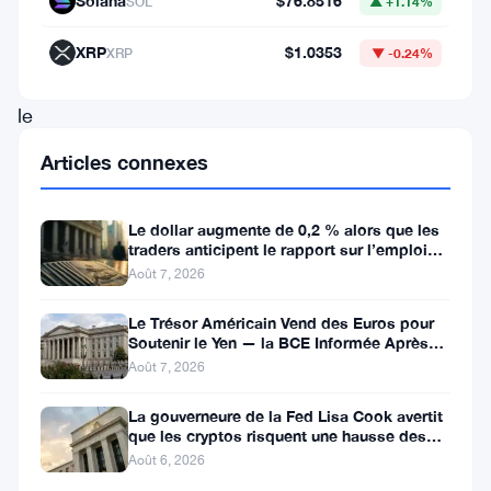
Solana
$76.8516
SOL
▲ +1.14%
société
devient
XRP
$1.0353
XRP
▼ -0.24%
désormais
le
partenaire
Articles connexes
officiel
de
Le dollar augmente de 0,2 % alors que les
paiements
traders anticipent le rapport sur l’emploi
aux États-Unis
Août 7, 2026
peer-
to-
Le Trésor Américain Vend des Euros pour
Soutenir le Yen — la BCE Informée Après
peer
Coup
Août 7, 2026
de
La gouverneure de la Fed Lisa Cook avertit
la
que les cryptos risquent une hausse des
ligue
taux
Août 6, 2026
et