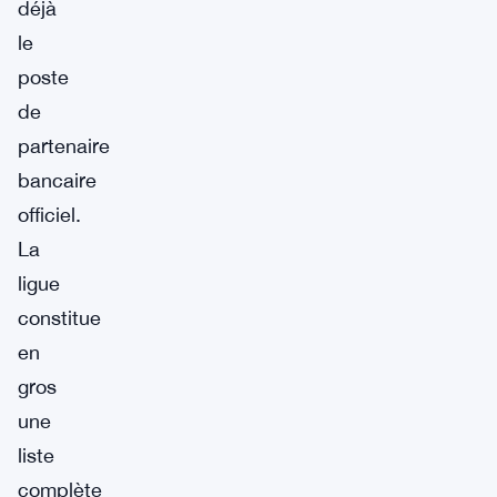
déjà
le
poste
de
partenaire
bancaire
officiel.
La
ligue
constitue
en
gros
une
liste
complète