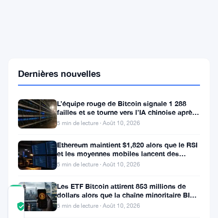
PayPal
s'associe
à
la
NFL
pour
dynamiser
Dernières nouvelles
les
paiements
P2P
L’équipe rouge de Bitcoin signale 1 288
lors
failles et se tourne vers l’IA chinoise après
des
le verrouillage d’OpenAI
jours
5 min de lecture · Août 10, 2026
de
match
Ethereum maintient $1,820 alors que le RSI
et
et les moyennes mobiles lancent des
événements
signaux d’avertissement
5 min de lecture · Août 10, 2026
Les ETF Bitcoin attirent 853 millions de
dollars alors que la chaîne minoritaire BIP-
COMMUNITY
110 meurt après deux
5 min de lecture · Août 10, 2026
TRUST
Vérifié
SCORE