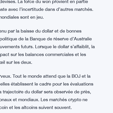
usse du dollar canadien grâce à la flambée
enté. Les traders en Corée du Sud se
itique de la Fed, qui pourraient influencer la
evises. La force du won provient en partie
ste avec l’incertitude dans d’autres marchés.
 mondiales sont en jeu.
enu par la baisse du dollar et de bonnes
litique de la Banque de réserve d’Australie
vements futurs. Lorsque le dollar s’affaiblit, la
impact sur les balances commerciales et les