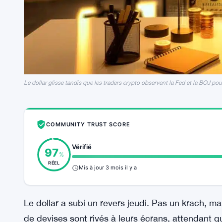
Le dollar glisse tandis que les traders crypto observent la Fed et la BOJ pou
COMMUNITY TRUST SCORE
Vérifié
97
%
RÉEL
Mis à jour 3 mois il y a
Le dollar a subi un revers jeudi. Pas un krach, ma
de devises sont rivés à leurs écrans, attendant 