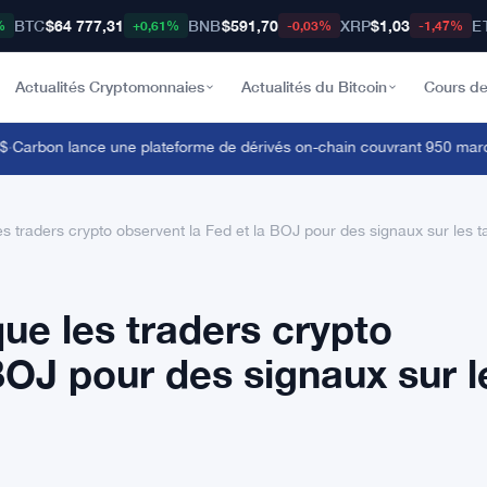
BTC
$64 777,31
BNB
$591,70
XRP
$1,03
E
%
+0,61%
-0,03%
-1,47%
Actualités Cryptomonnaies
Actualités du Bitcoin
Cours de
arbon lance une plateforme de dérivés on-chain couvrant 950 marchés
les traders crypto observent la Fed et la BOJ pour des signaux sur les t
que les traders crypto
BOJ pour des signaux sur l