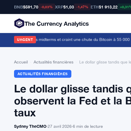
BNB
$591,70
XRP
$1,03
ETH
$1 913,22
-0,03%
-1,47%
+0,31
The Currency Analytics
ty Act avant les midterms et craint une chute du Bitcoin à 55 000 $
·
C
URGENT
Accueil
›
Actualités financières
›
Le dollar glisse tandis que 
ACTUALITÉS FINANCIÈRES
Le dollar glisse tandis 
observent la Fed et la 
taux
Sydney TheCMO
·
27 avril 2026
·
6 min de lecture