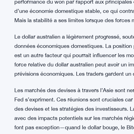
pour changer le récit.
Plus de contexte : Goldman Sachs prévoit une ha
des prix de l’énergie
Le won sud-coréen a également légèrement augm
concentrent sur les changements potentiels de pol
performance du won par rapport aux principales d
d’une économie domestique stable, ce qui contra
Mais la stabilité a ses limites lorsque des forces
Le dollar australien a légèrement progressé, sout
données économiques domestiques. La position po
est un autre facteur qui pourrait influencer les mou
force relative du dollar australien peut avoir un 