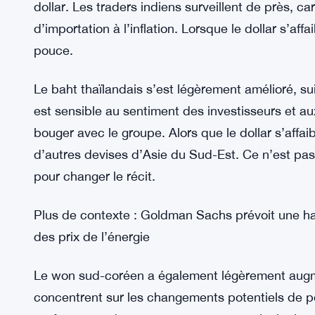
flèche lorsque le dollar s’affaiblit, car les invest
réunions de la Fed et de la BOJ pourraient donne
Les devises régionales gagnent du 
La roupie indienne a enregistré des gains modes
d’un mélange de facteurs domestiques et de ten
dollar. Les traders indiens surveillent de près, ca
d’importation à l’inflation. Lorsque le dollar s’aff
pouce.
Le baht thaïlandais s’est légèrement amélioré, su
est sensible au sentiment des investisseurs et au
bouger avec le groupe. Alors que le dollar s’affaib
d’autres devises d’Asie du Sud-Est. Ce n’est pa