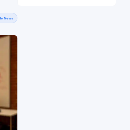
gle News