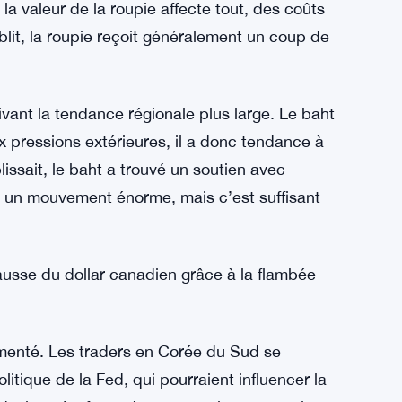
isseurs recherchent des alternatives. Les
r le ton pour des semaines, voire des mois.
terrain
tes jeudi. La performance de la devise dépend
dances mondiales, notamment la force du
r la valeur de la roupie affecte tout, des coûts
aiblit, la roupie reçoit généralement un coup de
ivant la tendance régionale plus large. Le baht
x pressions extérieures, il a donc tendance à
lissait, le baht a trouvé un soutien avec
s un mouvement énorme, mais c’est suffisant