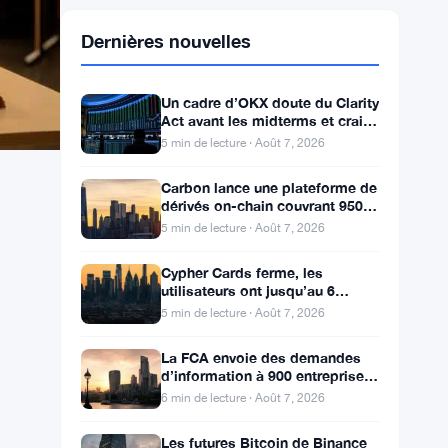
Dernières nouvelles
Un cadre d’OKX doute du Clarity
Act avant les midterms et craint
une chute du Bitcoin à 55 000 $
5 min de lecture · Août 7, 2026
Carbon lance une plateforme de
dérivés on-chain couvrant 950
marchés en TradFi et crypto
5 min de lecture · Août 7, 2026