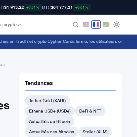
TH
$1 913,22
BTC
$64 777,31
+0,31%
+0,61%
s cryptos
 en TradFi et crypto
·
Cypher Cards ferme, les utilisateurs ont jusqu'au 
aux
Tendances
Tether Gold (XAUt)
es
Ethena USDe (USDe)
DeFi & NFT
Actualités du Bitcoin
Actualités des Altcoins
Stellar (XLM)