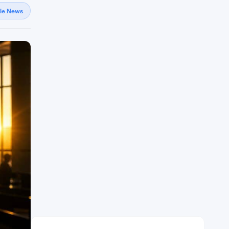
gle News