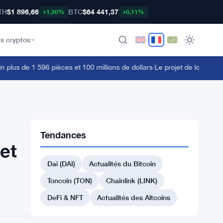
TH
$1 896,66
BTC
$64 441,37
+1,30%
+0,11%
s cryptos
us de 1 596 pièces et 100 millions de dollars
·
Le projet de loi sur les 
Tendances
et
Dai (DAI)
Actualités du Bitcoin
Toncoin (TON)
Chainlink (LINK)
DeFi & NFT
Actualités des Altcoins