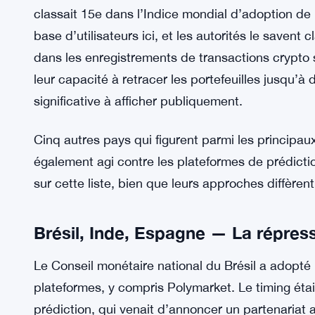
plateformes — blocages ISP, ordres réglementair
semble adopter une approche différente, s’attaq
simplement l’offre. C’est une approche plus diffici
l’activité des portefeuilles crypto à des identités
à quiconque pense encore à placer un pari.
La Corée du Sud n’est pas exactement une excep
classait 15e dans l’Indice mondial d’adoption de l
base d’utilisateurs ici, et les autorités le savent 
dans les enregistrements de transactions crypto 
leur capacité à retracer les portefeuilles jusqu’
significative à afficher publiquement.
Cinq autres pays qui figurent parmi les principa
également agi contre les plateformes de prédictio