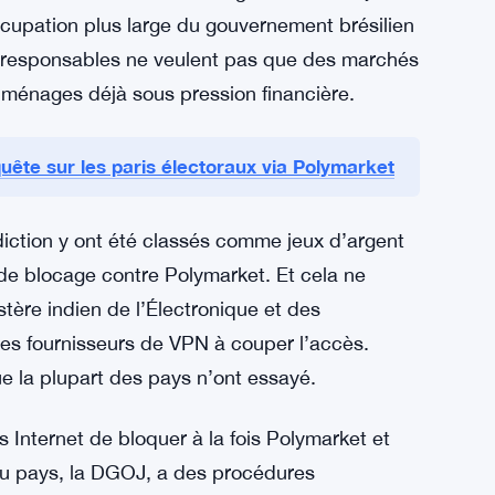
nt assez nettement de celle de la Corée du Sud.
sion mondiale s’étend
la Résolution n° 5 298, qui a bloqué plusieurs
t délicat pour Kalshi, un autre marché de
avec une société de courtage brésilienne juste
cupation plus large du gouvernement brésilien
 responsables ne veulent pas que des marchés
s ménages déjà sous pression financière.
ête sur les paris électoraux via Polymarket
diction y ont été classés comme jeux d’argent