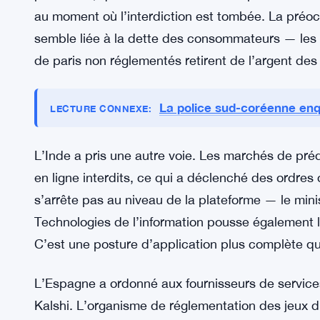
sur cette liste, bien que leurs approches diffère
Brésil, Inde, Espagne — La répres
Le Conseil monétaire national du Brésil a adopté 
plateformes, y compris Polymarket. Le timing étai
prédiction, qui venait d’annoncer un partenariat 
au moment où l’interdiction est tombée. La préoc
semble liée à la dette des consommateurs — les
de paris non réglementés retirent de l’argent de
La police sud-coréenne enqu
LECTURE CONNEXE:
L’Inde a pris une autre voie. Les marchés de pré