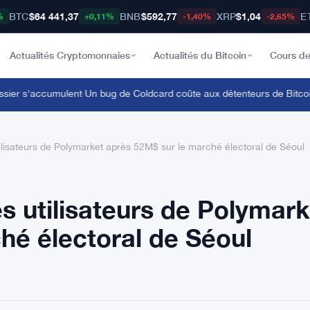
BTC
$64 441,37
BNB
$592,77
XRP
$1,04
E
%
+0,11%
-1,40%
-2,65%
Actualités Cryptomonnaies
Actualités du Bitcoin
Cours de
er s'accumulent
·
Un bug de Coldcard coûte aux détenteurs de Bitcoin pl
ilisateurs de Polymarket après 52M$ sur le marché électoral de Séoul
s utilisateurs de Polymark
hé électoral de Séoul