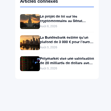
BNB
$592.77
BNB
▼ -1.40%
Solana
$73.4642
SOL
▼ -0.88%
XRP
$1.0446
XRP
▼ -2.65%
Articles connexes
Le projet de loi sur les
cryptomonnaies au Sénat
bloqué avant la pause, l’éthique
Août 6, 2026
et le FBI s’opposent
La Bundesbank estime qu’un
plafond de 3 000 € pour l’euro
numérique épargne largement
Août 5, 2026
les banques
Polymarket vise une valorisation