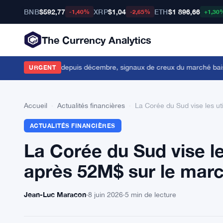
BNB
$592,77
XRP
$1,04
ETH
$1 896,66
-1,40%
-2,65%
+1,30
The Currency Analytics
 190 000 Bitcoin depuis décembre, signaux de creux du marché baissi
URGENT
Accueil
›
Actualités financières
›
La Corée du Sud vise les ut
ACTUALITÉS FINANCIÈRES
La Corée du Sud vise le
après 52M$ sur le marc
Jean-Luc Maracon
·
8 juin 2026
·
5 min de lecture