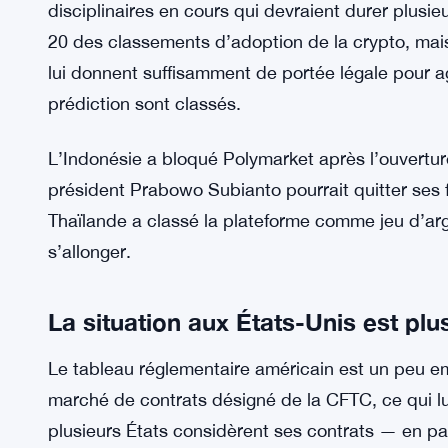
en ligne interdits, ce qui a déclenché des ordres
s’arrête pas au niveau de la plateforme — le mini
Technologies de l’information pousse également 
C’est une posture d’application plus complète qu
L’Espagne a ordonné aux fournisseurs de services
Kalshi. L’organisme de réglementation des jeux 
disciplinaires en cours qui devraient durer plusi
20 des classements d’adoption de la crypto, ma
lui donnent suffisamment de portée légale pour 
prédiction sont classés.
L’Indonésie a bloqué Polymarket après l’ouverture
président Prabowo Subianto pourrait quitter ses 
Thaïlande a classé la plateforme comme jeu d’argen