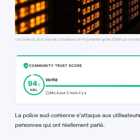
La Corée du Sud vise les utilisateurs de Polymarket après 52M$ sur le marc
COMMUNITY TRUST SCORE
Vérifié
94
%
RÉEL
Mis à jour 2 mois il y a
La police sud-coréenne s’attaque aux utilisateurs
personnes qui ont réellement parié.