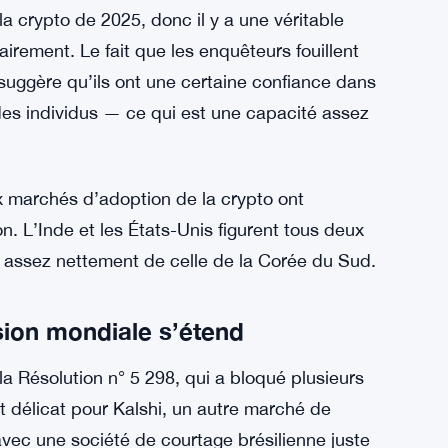
es, exigences de licence. La Corée du Sud
uant à la demande plutôt qu’à couper
le à exécuter, car elle nécessite de lier
 réelles, mais cela envoie un message plus fort
tion en termes d’engagement crypto. Elle se
a crypto de 2025, donc il y a une véritable
clairement. Le fait que les enquêteurs fouillent
suggère qu’ils ont une certaine confiance dans
à des individus — ce qui est une capacité assez
ux marchés d’adoption de la crypto ont
n. L’Inde et les États-Unis figurent tous deux