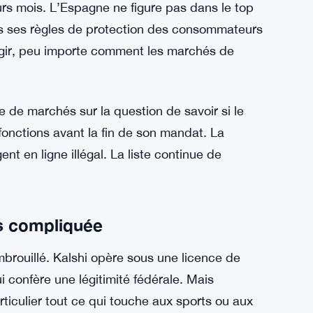
 de blocage contre Polymarket. Et cela ne
stère indien de l’Électronique et des
les fournisseurs de VPN à couper l’accès.
e la plupart des pays n’ont essayé.
 Internet de bloquer à la fois Polymarket et
du pays, la DGOJ, a des procédures
eurs mois. L’Espagne ne figure pas dans le top
is ses règles de protection des consommateurs
agir, peu importe comment les marchés de
 de marchés sur la question de savoir si le
fonctions avant la fin de son mandat. La
t en ligne illégal. La liste continue de