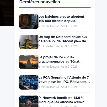
Dernières nouvelles
Les baleines crypto ajoutent
190 000 Bitcoin depuis
décembre, signaux de creux du
5 min de lecture · Août 6, 2026
marché baissier s’accumulent
Un bug de Coldcard coûte aux
détenteurs de Bitcoin plus de 1
596 pièces et 100 millions de
5 min de lecture · Août 6, 2026
dollars