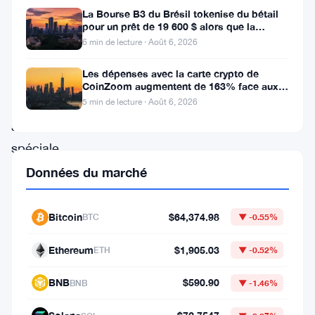
La Bourse B3 du Brésil tokenise du bétail
Financial
pour un prêt de 19 600 $ alors que la
Limited
blockchain atteint la ferme
6 min de lecture · Août 6, 2026
est
Les dépenses avec la carte crypto de
entrée
CoinZoom augmentent de 163% face aux
factures de carburant et d’épicerie
en
5 min de lecture · Août 6, 2026
administration
spéciale
le
Données du marché
29
mai
Bitcoin
$64,374.98
BTC
▼ -0.55%
2026.
Ethereum
$1,905.03
ETH
▼ -0.52%
Louise
Longley
BNB
$590.90
BNB
▼ -1.46%
et