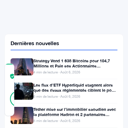
administration
spéciale
tandis
que
la
FCA
surveille
l'échec
Dernières nouvelles
de
2026
Strategy Vend 1 638 Bitcoins pour 104,7
Millions et Paie ses Actionnaires
Privilégiés
COMMUNITY
4 min de lecture · Août 6, 2026
TRUST
Vérifié
SCORE
Les flux d’ETF Hyperliquid stagnent alors
que des rivaux réglementés ciblent le pool
26
Vérifié
de trading DeFi de 2 à 3
6 min de lecture · Août 6, 2026
96
votes
%
RÉEL
Mis à jour 2 mois il y a
Tether mise sur l’immobilier saoudien avec
la plateforme Hadron et 2 partenaires
locaux
5 min de lecture · Août 6, 2026
Halo