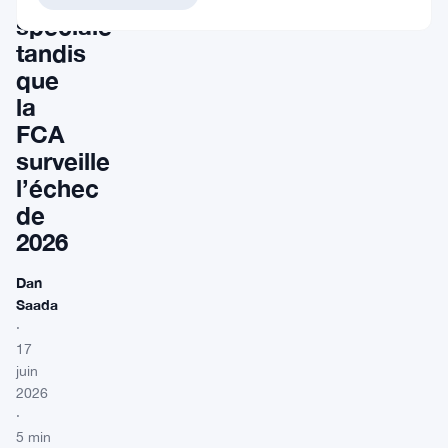
spéciale
tandis
que
la
FCA
surveille
l’échec
de
2026
Dan
Saada
·
17
juin
2026
·
5 min