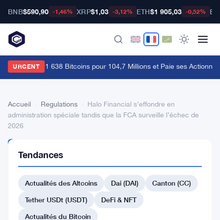
BNB
$590,90
XRP
$1,03
ETH
$1 905,03
BT
-1,46%
-3,12%
-0,52%
trategy Vend 1 638 Bitcoins pour 104,7 Millions et Paie ses Actionnaire
URGENT
Accueil
›
Regulations
›
Halo Financial s’effondre en
administration spéciale tandis que la FCA surveille l’échec de
2026
REGULATIONS
Tendances
Halo
Financial
Actualités des Altcoins
Dai (DAI)
Canton (CC)
s’effondre
Tether USDt (USDT)
DeFi & NFT
en
Actualités du Bitcoin
administration