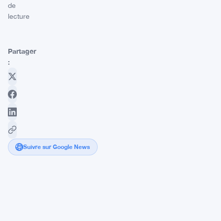
de
lecture
Partager
:
Suivre sur Google News
Halo
Financial
s'effondre
en