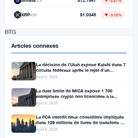
Solana
$72.7547
SOL
▼ -2.27%
Bai
Cham
XRP
$1.0348
XRP
▼ -3.12%
de
BTG
Begbies
Articles connexes
Traynor
(Central)
La décision de l’Utah expose Kalshi dans 7
LLP
circuits fédéraux après le rejet d’un
bouclier fédéral
Août 6, 2026
ont
pris
La date limite de MiCA expose 1 700
entreprises crypto non licenciées à la
les
fraude par usurpation
Août 6, 2026
rôles
La FCA interdit deux conseillers impliqués
d’administrateurs
dans 126 millions de livres de transferts de
spéciaux
retraite
Août 6, 2026
conjoints,