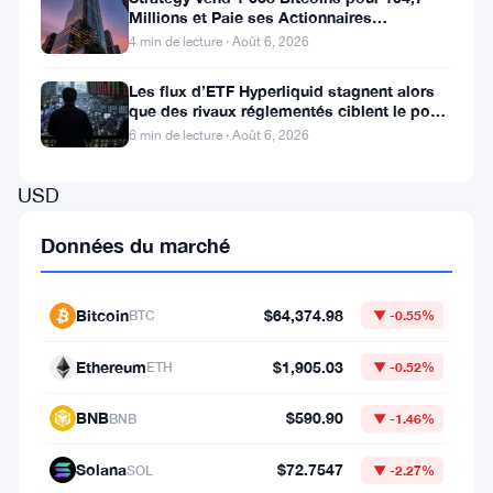
Millions et Paie ses Actionnaires
de
Privilégiés
4 min de lecture · Août 6, 2026
faire
son
Les flux d’ETF Hyperliquid stagnent alors
que des rivaux réglementés ciblent le pool
entrée.
de trading DeFi de 2 à 3
6 min de lecture · Août 6, 2026
Open
USD
a
Données du marché
été
lancé
Bitcoin
$64,374.98
BTC
▼ -0.55%
avec
le
Ethereum
$1,905.03
ETH
▼ -0.52%
soutien
BNB
$590.90
BNB
▼ -1.46%
de
Visa,
Solana
$72.7547
SOL
▼ -2.27%