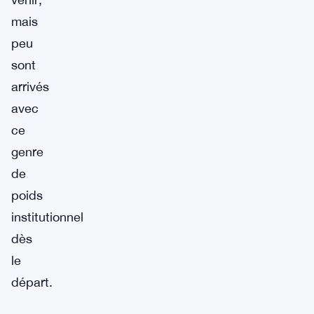
mais
peu
sont
arrivés
avec
ce
genre
de
poids
institutionnel
dès
le
départ.