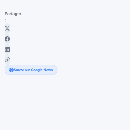
Partager
:
Suivre sur Google News
Open
USD
soutenu
par
Visa,
Mastercard
et