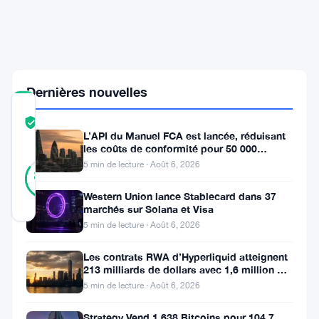
Google
vise
USDC
et
USDT
Dernières nouvelles
COMMUNITY
TRUST
Vérifié
L’API du Manuel FCA est lancée, réduisant
SCORE
les coûts de conformité pour 50 000
entreprises britanniques
47
5 min de lecture · Août 6, 2026
Vérifié
85
votes
%
RÉEL
Western Union lance Stablecard dans 37
Mis à jour 1 mois il y a
marchés sur Solana et Visa
5 min de lecture · Août 6, 2026
Un
Les contrats RWA d’Hyperliquid atteignent
nouveau
213 milliards de dollars avec 1,6 million de
détenteurs
5 min de lecture · Août 6, 2026
stablecoin
vient
Strategy Vend 1 638 Bitcoins pour 104,7