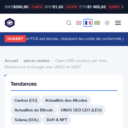
BNB
$590,90
XRP
$1,03
ETH
$1 905,03
BT
-1,46%
-3,12%
-0,52%
'API du Manuel FCA est lancée, réduisant les coûts de conformité pou
URGENT
Accueil
›
pièces stables
›
Open USD soutenu par Visa,
Mastercard et Google vise USDC et USDT
PIÈCES
Tendances
STABLES
Open
Canton (CC)
Actualités des Altcoins
USD
soutenu
Actualités du Bitcoin
UNUS SED LEO (LEO)
par
Solana (SOL)
DeFi & NFT
Visa,