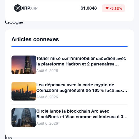
Mastercard
XRP
$1.0348
XRP
▼ -3.12%
et
Google
—
Articles connexes
trois
noms
Tether mise sur l’immobilier saoudien avec
suffisamment
la plateforme Hadron et 2 partenaires
influents
locaux
Août 6, 2026
pour
Les dépenses avec la carte crypto de
attirer
CoinZoom augmentent de 163% face aux
factures de carburant et d’épicerie
Août 6, 2026
l’attention
même
Circle lance la blockchain Arc avec
BlackRock et Visa comme validateurs à 3
des
milliards de dollars
Août 6, 2026
acteurs
les