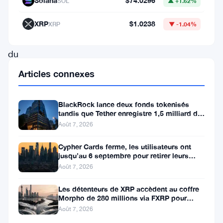
Solana
$74.0296
SOL
▲ +1.62%
pas.
Pas
XRP
$1.0238
XRP
▼ -1.04%
encore,
du
moins.
Articles connexes
Malgré
un
BlackRock lance deux fonds tokenisés
tandis que Tether enregistre 1,5 milliard de
vide
bénéfices au T2
Août 7, 2026
de
leadership
Cypher Cards ferme, les utilisateurs ont
jusqu’au 6 septembre pour retirer leurs
de
fonds
Août 7, 2026
plus
Les détenteurs de XRP accèdent au coffre
en
Morpho de 280 millions via FXRP pour
emprunter des RLUSD
plus
Août 7, 2026