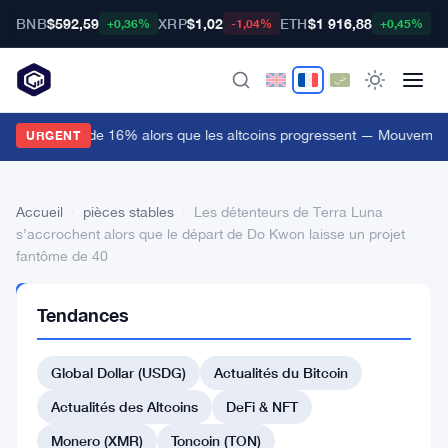
BNB
$592,59
XRP
$1,02
ETH
$1 916,88
B
+0,36%
-1,04%
+0,45%
itway bondit de 16% alors que les altcoins progressent — Mouvements
URGENT
Accueil
›
pièces stables
›
Les détenteurs de Terra Luna
s’accrochent alors que le départ de Do Kwon laisse un projet
fantôme de 40
PIÈCES
Tendances
STABLES
Les
Global Dollar (USDG)
Actualités du Bitcoin
détenteurs
de
Actualités des Altcoins
DeFi & NFT
Terra
Monero (XMR)
Toncoin (TON)