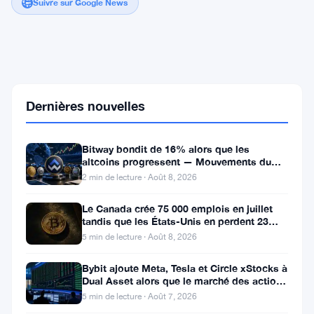
Suivre sur Google News
Les
détenteurs
de
Terra
Dernières nouvelles
Luna
s'accrochent
alors
Bitway bondit de 16% alors que les
que
altcoins progressent — Mouvements du
le
jour 8 août
départ
2 min de lecture · Août 8, 2026
de
Do
Le Canada crée 75 000 emplois en juillet
Kwon
tandis que les États-Unis en perdent 23
laisse
000, Bitcoin reste à 65K
5 min de lecture · Août 8, 2026
un
projet
Bybit ajoute Meta, Tesla et Circle xStocks à
fantôme
Dual Asset alors que le marché des actions
de
tokenisées atteint
40
5 min de lecture · Août 7, 2026