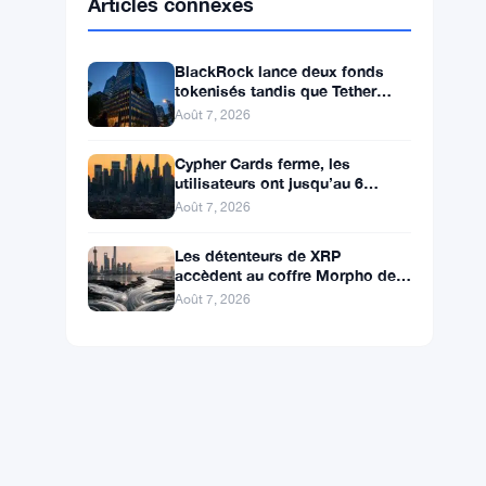
BNB
$593.71
BNB
▲ +1.08%
Solana
$74.5855
SOL
▲ +2.30%
XRP
$1.0332
XRP
▲ +0.81%
Articles connexes
BlackRock lance deux fonds
tokenisés tandis que Tether
enregistre 1,5 milliard de
Août 7, 2026
bénéfices au T2
Cypher Cards ferme, les
utilisateurs ont jusqu’au 6
septembre pour retirer leurs
Août 7, 2026
fonds
Les détenteurs de XRP