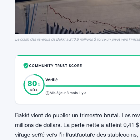
Le crash des revenus de Bakkt à 243,6 millions $ force un pivot vers l'infra
COMMUNITY TRUST SCORE
Vérifié
80
%
RÉEL
Mis à jour 3 mois il y a
Bakkt vient de publier un trimestre brutal. Les r
millions de dollars. La perte nette a atteint 0,41 
virage serré vers l’infrastructure des stablecoin