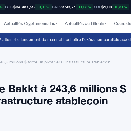
BTC
$64 937,55
BNB
$593,71
XRP
$1,03
8%
+0,91%
+1,08%
+0,81%
Actualités Cryptomonnaies
Actualités du Bitcoin
Cours de
eint
·
Le lancement du mainnet Fuel offre l'exécution parallèle aux dé
,6 millions $ force un pivot vers l’infrastructure stablecoin
 Bakkt à 243,6 millions $
frastructure stablecoin