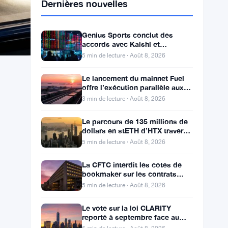
Dernières nouvelles
Genius Sports conclut des
accords avec Kalshi et
Polymarket alors que le chiffre
5 min de lecture · Août 8, 2026
d’affaires du T2 atteint
Le lancement du mainnet Fuel
offre l’exécution parallèle aux
développeurs d’Ethereum
3 min de lecture · Août 8, 2026