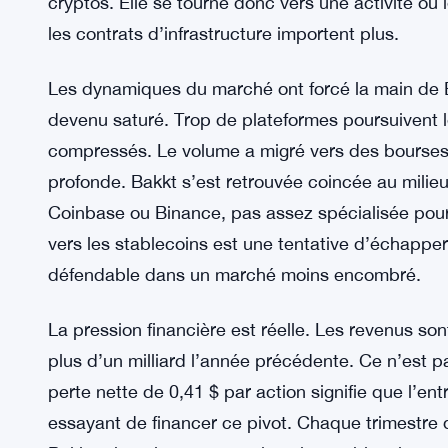
stablecoins avant le vote du 14 mai
La chute de 77 % des revenus reflète quelque ch
Le volume de trading sur les plateformes de cryp
traders particuliers ont reculé. Les acteurs instit
effrayé les gens. Pour une plateforme comme Bak
environnement est toxique. L’entreprise ne peut p
cryptos. Elle se tourne donc vers une activité où
les contrats d’infrastructure importent plus.
Les dynamiques du marché ont forcé la main de B
devenu saturé. Trop de plateformes poursuivent le
compressés. Le volume a migré vers des bourses 
profonde. Bakkt s’est retrouvée coincée au milieu
Coinbase ou Binance, pas assez spécialisée pour