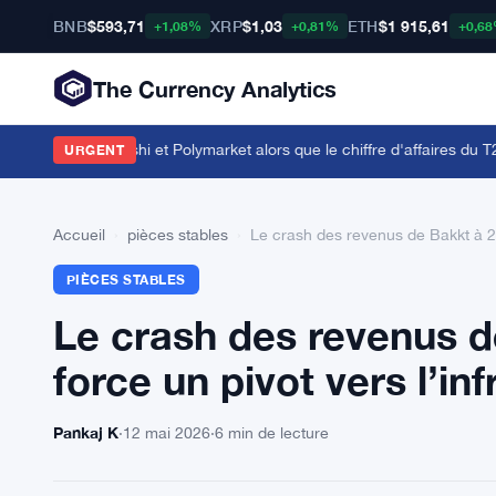
BNB
$593,71
XRP
$1,03
ETH
$1 915,61
+1,08%
+0,81%
+0,6
The Currency Analytics
ords avec Kalshi et Polymarket alors que le chiffre d'affaires du T2 att
URGENT
Accueil
›
pièces stables
›
Le crash des revenus de Bakkt à 243
PIÈCES STABLES
Le crash des revenus de
force un pivot vers l’in
Pankaj K
·
12 mai 2026
·
6 min de lecture