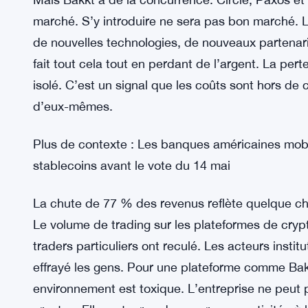
Les stablecoins se situent entre la finance traditio
entreprises ont besoin de moyens fiables pour les
veut fournir cette technologie sous-jacente. Pen
casino. Les plateformes de trading vivent et meur
d’infrastructure collectent des frais sur chaque t
modèle d’affaires plus stable, à condition de remp
Mais Bakkt a de la concurrence. Circle, Paxos et
marché. S’y introduire ne sera pas bon marché. 
de nouvelles technologies, de nouveaux partenari
fait tout cela tout en perdant de l’argent. La pert
isolé. C’est un signal que les coûts sont hors de
d’eux-mêmes.
Plus de contexte : Les banques américaines mob