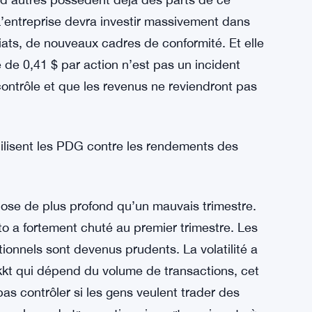
nnelle et la crypto. Ils sont le pont. Les
 émettre, les déplacer, les conserver. Bakkt
sez-y comme devenir la plomberie plutôt que le
ent par le volume. Les fournisseurs
ransaction, qu’ils gagnent ou perdent. C’est un
orter les contrats.
 d’autres possèdent déjà des parts de ce
L’entreprise devra investir massivement dans
ats, de nouveaux cadres de conformité. Et elle
e de 0,41 $ par action n’est pas un incident
 contrôle et que les revenus ne reviendront pas
ilisent les PDG contre les rendements des