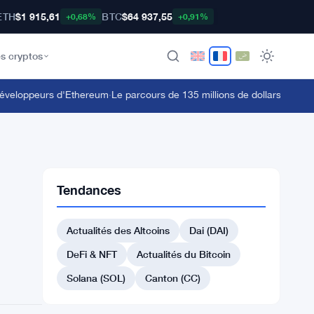
ETH
$1 915,61
BTC
$64 937,55
+0,68%
+0,91%
s cryptos
veloppeurs d'Ethereum
·
Le parcours de 135 millions de dollars en stETH
Tendances
Actualités des Altcoins
Dai (DAI)
DeFi & NFT
Actualités du Bitcoin
Solana (SOL)
Canton (CC)