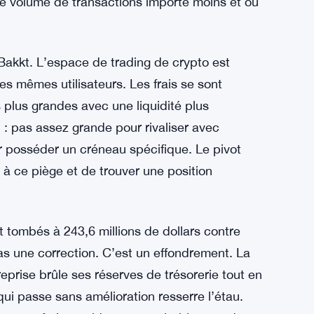
ose de plus profond qu’un mauvais trimestre.
to a fortement chuté au premier trimestre. Les
utionnels sont devenus prudents. La volatilité a
kt qui dépend du volume de transactions, cet
as contrôler si les gens veulent trader des
 le volume de transactions importe moins et où
akkt. L’espace de trading de crypto est
s mêmes utilisateurs. Les frais se sont
plus grandes avec une liquidité plus
 : pas assez grande pour rivaliser avec
 posséder un créneau spécifique. Le pivot