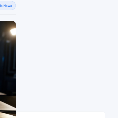
gle News