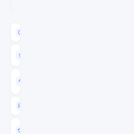
CAPITALISATION
$164,478,628
VOLUME
24H
$7,367,768
VOL
/
CAP
0.0448
RANG
#131
MIS
A
JOUR