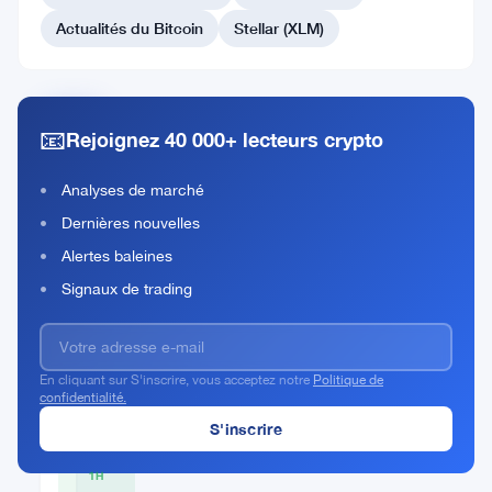
#133 Starknet
Actualités du Bitcoin
Stellar (XLM)
#134 IOTA
📧
Rejoignez 40 000+ lecteurs crypto
Convex
Finance
Analyses de marché
Rank
CVX
Dernières nouvelles
#131
Alertes baleines
Acheter Maintenant
Signaux de trading
En cliquant sur S'inscrire, vous acceptez notre
Politique de
PRIX
confidentialité.
ACTUEL
$1.66
1H