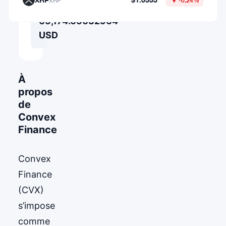
XRP
▼ -0.24%
=
65,174.65632964
USD
À
propos
de
Convex
Finance
Convex
Finance
(CVX)
s’impose
comme