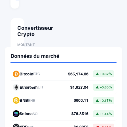
Août 10, 2026 06:22
Convertisseur
Crypto
MONTANT
Données du marché
DE
Bitcoin
$65,174.66
BTC
▲ +0.62%
⇄
Ethereum
$1,927.04
ETH
▲ +0.65%
VERS
BNB
$603.11
BNB
▲ +0.17%
Solana
$76.8516
SOL
▲ +1.14%
1
BTC
XRP
$1.0353