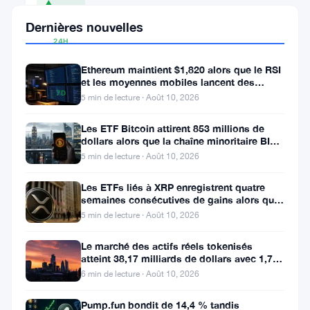
▲
0.75%
Dernières nouvelles
24H
▲
Ethereum maintient $1,820 alors que le RSI
5.53%
et les moyennes mobiles lancent des
7D
signaux d’avertissement
5 min de lecture · Août 10, 2026
▲
28.79%
Les ETF Bitcoin attirent 853 millions de
dollars alors que la chaîne minoritaire BIP-
110 meurt après deux
5 min de lecture · Août 10, 2026
Partager
Les ETFs liés à XRP enregistrent quatre
:
semaines consécutives de gains alors que
le prix teste le support à 1
5 min de lecture · Août 10, 2026
Le marché des actifs réels tokenisés
atteint 38,17 milliards de dollars avec 1,7
million de détenteurs
6 min de lecture · Août 10, 2026
Pump.fun bondit de 14,4 % tandis