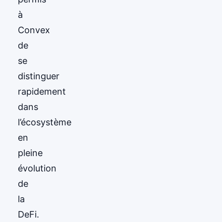
à
Convex
de
se
distinguer
rapidement
dans
l’écosystème
en
pleine
évolution
de
la
DeFi.