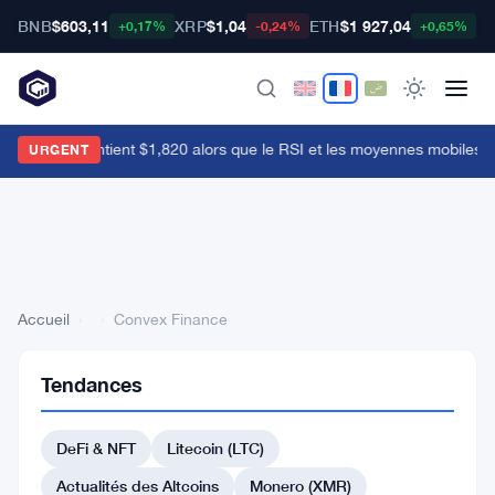
BNB
$603,11
XRP
$1,04
ETH
$1 927,04
B
+0,17%
-0,24%
+0,65%
thereum maintient $1,820 alors que le RSI et les moyennes mobiles l
URGENT
Accueil
›
›
Convex Finance
Tendances
Retour
à la liste
DeFi & NFT
Litecoin (LTC)
#130 Trust Wallet Token
Actualités des Altcoins
Monero (XMR)
#129 Compound