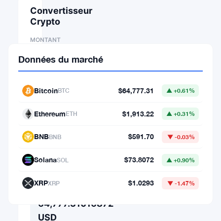
Convertisseur
Crypto
MONTANT
Données du marché
DE
Bitcoin
$64,777.31
BTC
▲ +0.61%
⇄
Ethereum
$1,913.22
ETH
▲ +0.31%
VERS
BNB
$591.70
BNB
▼ -0.03%
Solana
$73.8072
SOL
▲ +0.90%
1
BTC
XRP
$1.0293
XRP
▼ -1.47%
=
64,777.31016872
USD