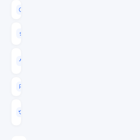
CAPITALISATION
$61,348,675
VOLUME
24H
$605,099
VOL
/
CAP
0.0099
RANG
#351
MIS
A
JOUR
Mai 23, 2026 20:12