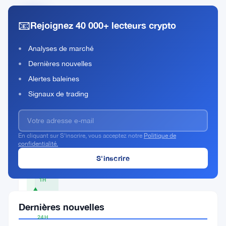
📧
Rejoignez 40 000+ lecteurs crypto
Lumera
Health
Analyses de marché
Rank
LUR
Dernières nouvelles
#351
Alertes baleines
Acheter Maintenant
Signaux de trading
En cliquant sur S'inscrire, vous acceptez notre
Politique de
PRIX
confidentialité.
ACTUEL
$4.04
1H
▲
0.25%
Dernières nouvelles
24H