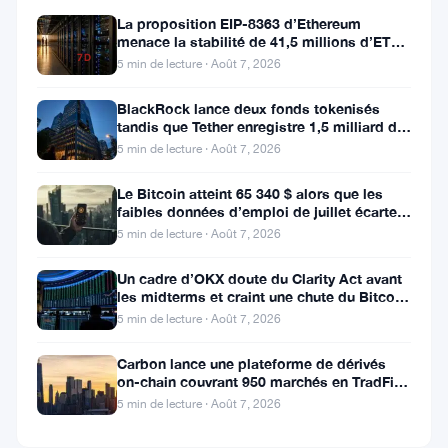
▲
La proposition EIP-8363 d’Ethereum
0.79%
menace la stabilité de 41,5 millions d’ETH
7D
stakés et de la DeFi
5 min de lecture · Août 7, 2026
▼
3.09%
BlackRock lance deux fonds tokenisés
tandis que Tether enregistre 1,5 milliard de
bénéfices au T2
5 min de lecture · Août 7, 2026
Partager
Le Bitcoin atteint 65 340 $ alors que les
:
faibles données d’emploi de juillet écartent
une hausse des taux en
5 min de lecture · Août 7, 2026
Un cadre d’OKX doute du Clarity Act avant
les midterms et craint une chute du Bitcoin
à 55 000 $
5 min de lecture · Août 7, 2026
Carbon lance une plateforme de dérivés
on-chain couvrant 950 marchés en TradFi et
Suivre sur Google News
crypto
5 min de lecture · Août 7, 2026