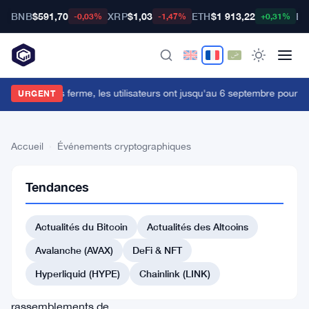
BNB
$591,70
XRP
$1,03
ETH
$1 913,22
BT
-0,03%
-1,47%
+0,31%
Cypher Cards ferme, les utilisateurs ont jusqu'au 6 septembre pour ret
URGENT
Accueil
›
Événements cryptographiques
Événements
Tendances
cryptographiques
Événements crypto et
Actualités du Bitcoin
Actualités des Altcoins
conférences blockchain à
Avalanche (AVAX)
DeFi & NFT
travers le monde.
Couverture des sommets,
Hyperliquid (HYPE)
Chainlink (LINK)
hackathons et
rassemblements de