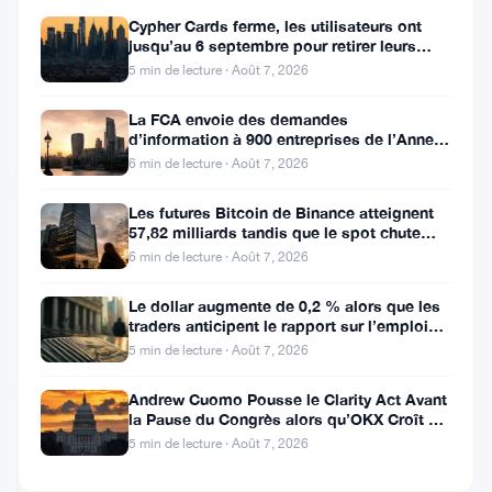
100
son
Le
Cypher Cards ferme, les utilisateurs ont
millions
entrée
Tadjikistan
jusqu’au 6 septembre pour retirer leurs
de
sur
fait
fonds
5 min de lecture · Août 7, 2026
dollars.
Binance
face
Août
5 min
à
18,
·
de
La FCA envoie des demandes
une
2025
lecture
d’information à 900 entreprises de l’Annexe
ÉVÉNEMENTS
perte
1 contre le blanchiment
6 min de lecture · Août 7, 2026
CRYPTOGRAPHIQUES
de
3,52
Les futures Bitcoin de Binance atteignent
millions
La
57,82 milliards tandis que le spot chute
de
SEC
huit fois
6 min de lecture · Août 7, 2026
dollars
suspend
due
les
Juil
4 min
Le dollar augmente de 0,2 % alors que les
au
ETF
traders anticipent le rapport sur l’emploi
27,
·
de
minage
crypto
aux États-Unis
2025
lecture
5 min de lecture · Août 7, 2026
ÉVÉNEMENTS
illégal
de
CRYPTOGRAPHIQUES
de
Bitwise
Andrew Cuomo Pousse le Clarity Act Avant
cryptomonnaies
et
la Pause du Congrès alors qu’OKX Croît en
Grayscale,
Les
Europe
5 min de lecture · Août 7, 2026
ébranlant
investisseurs
la
japonais