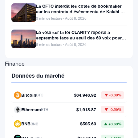
à
La CFTC interdit les cotes de bookmaker
sur les contrats d’événements de Kalshi et
consolider
Polymarket
5 min de lecture · Août 8, 2026
la
Le vote sur la loi CLARITY reporté à
position
septembre face au seuil des 60 voix pour le
projet de loi crypto
de
5 min de lecture · Août 8, 2026
Lido
Finance
au
Données du marché
sein
du
Bitcoin
$64,946.92
BTC
▼ -0.09%
réseau
Ethereum
$1,918.87
ETH
▼ -0.59%
Solana,
l’équipe
BNB
$595.63
BNB
▲ +0.69%
Peer-