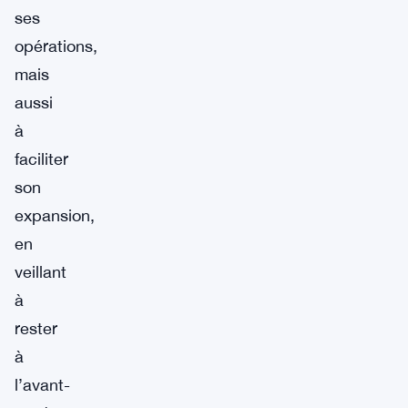
ses
opérations,
mais
aussi
à
faciliter
son
expansion,
en
veillant
à
rester
à
l’avant-