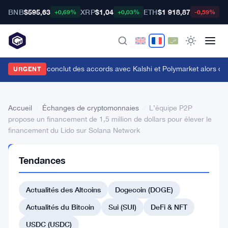
BNB
$595,63
XRP
$1,04
ETH
$1 918,87
B
+0,69%
+0,03%
-0,59%
enius Sports conclut des accords avec Kalshi et Polymarket alors que le
URGENT
Accueil
›
Échanges de cryptomonnaies
›
L’équipe P2P
propose un financement de 1,5 million de dollars pour élever le
financement du Lido sur Solana Network
ÉCHANGES DE
Tendances
CRYPTOMONNAIES
L’équipe
Actualités des Altcoins
Dogecoin (DOGE)
P2P
propose
Actualités du Bitcoin
Sui (SUI)
DeFi & NFT
un
USDC (USDC)