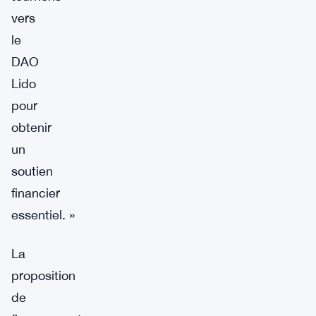
vers
le
DAO
Lido
pour
obtenir
un
soutien
financier
essentiel. »
La
proposition
de