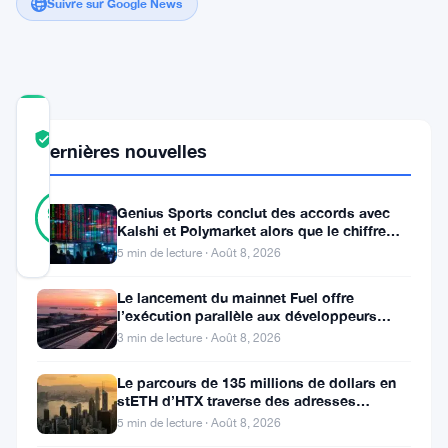
Suivre sur Google News
COMMUNITY
TRUST
Vérifié
Dernières nouvelles
SCORE
38
Vérifié
92
Genius Sports conclut des accords avec
votes
%
Kalshi et Polymarket alors que le chiffre
RÉEL
d’affaires du T2 atteint
Mis à jour 3 ans il y a
5 min de lecture · Août 8, 2026
Le lancement du mainnet Fuel offre
Dans
l’exécution parallèle aux développeurs
d’Ethereum
3 min de lecture · Août 8, 2026
un
geste
Le parcours de 135 millions de dollars en
stETH d’HTX traverse des adresses
important
Poloniex
5 min de lecture · Août 8, 2026
visant