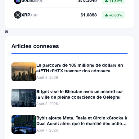
Solana
$75.3548
SOL
▲ +1.89%
to-
Peer
XRP
$1.0383
XRP
▲ +0.03%
(P2P)
a
soumis
Articles connexes
une
proposition
Le parcours de 135 millions de dollars en
de
stETH d’HTX traverse des adresses
Poloniex
Août 8, 2026
financement
à
Bitget vise le Bhoutan avec un accord sur
la ville de pleine conscience de Gelephu
la
Août 8, 2026
communauté
Lido
Bybit ajoute Meta, Tesla et Circle xStocks à
Dual Asset alors que le marché des actions
DAO.
tokenisées atteint
Août 7, 2026
Cette