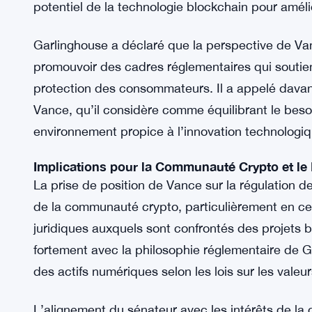
L’Approbation de Brad Garlinghouse, PDG de 
Brad Garlinghouse, connu pour son plaidoyer en f
domaine des cryptomonnaies, a salué les remarq
favorable à l’innovation et à la compétitivité éc
souligné l’importance des élus comme Vance, qu
potentiel de la technologie blockchain pour améli
Garlinghouse a déclaré que la perspective de Va
promouvoir des cadres réglementaires qui soutienn
protection des consommateurs. Il a appelé dava
Vance, qu’il considère comme équilibrant le beso
environnement propice à l’innovation technologiq