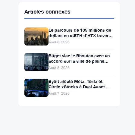
Ethereum
$1,918.86
ETH
▼ -0.14%
BNB
$598.14
BNB
▲ +0.99%
Solana
$75.4546
SOL
▲ +1.77%
XRP
$1.0408
XRP
▲ +0.49%
Articles connexes
Le parcours de 135 millions de
dollars en stETH d’HTX traverse
des adresses Poloniex
Août 8, 2026
Bitget vise le Bhoutan avec un
accord sur la ville de pleine
conscience de Gelephu
Août 8, 2026