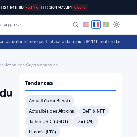
TH
$1 918,86
BTC
$64 973,94
-0,14%
0,00%
s cryptos
du dollar numérique
·
L'attaque de rejeu BIP-110 met en danger les déte
Régulation des Cryptomonnaies
Tendances
 du
Actualités du Bitcoin
Actualités des Altcoins
DeFi & NFT
Tether USDt (USDT)
Dai (DAI)
Litecoin (LTC)