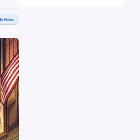
gle News