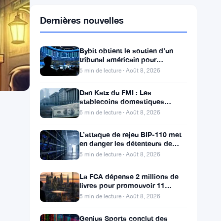
Dernières nouvelles
Bybit obtient le soutien d’un
tribunal américain pour
récupérer 1,5 milliard volés par
5 min de lecture · Août 8, 2026
Lazarus
Dan Katz du FMI : Les
stablecoins domestiques
peuvent accélérer l’adoption du
6 min de lecture · Août 8, 2026