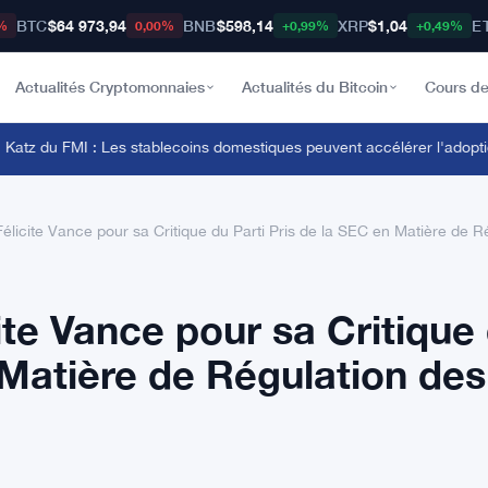
BTC
$64 973,94
BNB
$598,14
XRP
$1,04
E
%
0,00%
+0,99%
+0,49%
Actualités Cryptomonnaies
Actualités du Bitcoin
Cours de
z du FMI : Les stablecoins domestiques peuvent accélérer l'adoption 
élicite Vance pour sa Critique du Parti Pris de la SEC en Matière de 
ite Vance pour sa Critique
 Matière de Régulation des