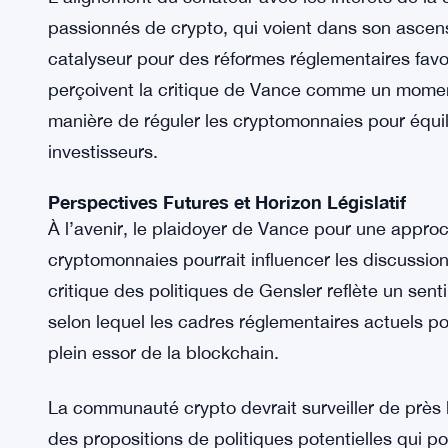
Implications pour la Communauté Crypto et le 
La prise de position de Vance sur la régulation 
de la communauté crypto, particulièrement en cet
juridiques auxquels sont confrontés des projets 
fortement avec la philosophie réglementaire de Gen
des actifs numériques selon les lois sur les valeu
L’alignement du sénateur avec les intérêts de la
passionnés de crypto, qui voient dans son ascens
catalyseur pour des réformes réglementaires fa
perçoivent la critique de Vance comme un moment
manière de réguler les cryptomonnaies pour équil
investisseurs.
Perspectives Futures et Horizon Législatif
À l’avenir, le plaidoyer de Vance pour une appro