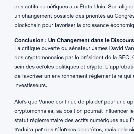
cryptomonnaies pourrait influencer les discussion
critique des politiques de Gensler reflète un sent
selon lequel les cadres réglementaires actuels pou
plein essor de la blockchain.
La communauté crypto devrait surveiller de près l
des propositions de politiques potentielles qui p
des actifs numériques aux États-Unis. Son align
un changement possible des priorités au Congrès v
blockchain pour favoriser la croissance économiq
Conclusion : Un Changement dans le Discours
La critique ouverte du sénateur James David Vanc
des cryptomonnaies par le président de la SEC, Ga
sein des cercles politiques et crypto. L’approba