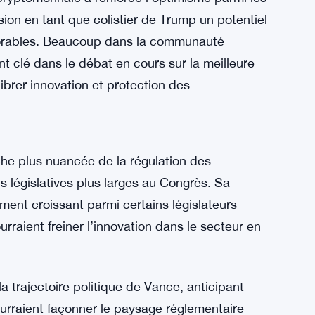
Paysage Politique
des cryptomonnaies a fortement résonné au sein
te période de contrôle accru et de défis
blockchain importants. Sa position contraste
sler, qui privilégie une supervision stricte
rs mobilières existantes.
 cryptomonnaie a renforcé l’optimisme parmi les
ion en tant que colistier de Trump un potentiel
vorables. Beaucoup dans la communauté
 clé dans le débat en cours sur la meilleure
ibrer innovation et protection des
che plus nuancée de la régulation des