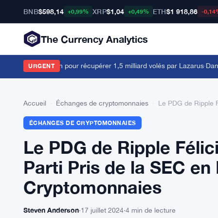
BNB
$598,14
XRP
$1,04
ETH
$1 918,86
+0,99%
+0,49%
-0,14
The Currency Analytics
tribunal américain pour récupérer 1,5 milliard volés par Lazarus
·
Dan Kat
URGENT
Accueil
›
Échanges de cryptomonnaies
›
Le PDG de Ripple F
ÉCHANGES DE CRYPTOMONNAIES
Le PDG de Ripple Félic
Parti Pris de la SEC en
Cryptomonnaies
Steven Anderson
·
17 juillet 2024
·
4 min de lecture