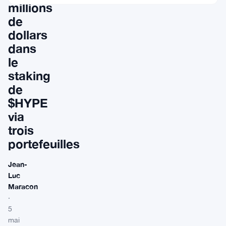
millions
de
dollars
dans
le
staking
de
$HYPE
via
trois
portefeuilles
Jean-
Luc
Maracon
·
5
mai