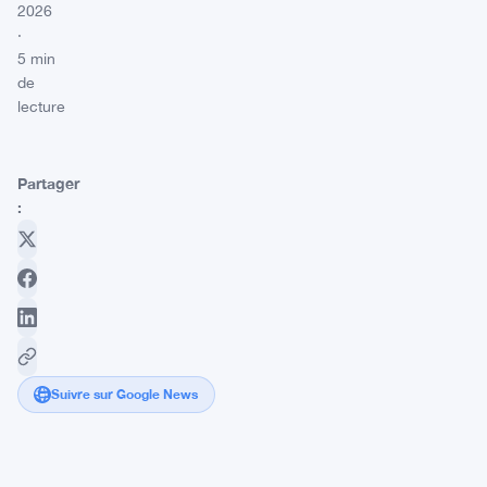
2026
·
5 min
de
lecture
Partager
:
Suivre sur Google News
Multicoin