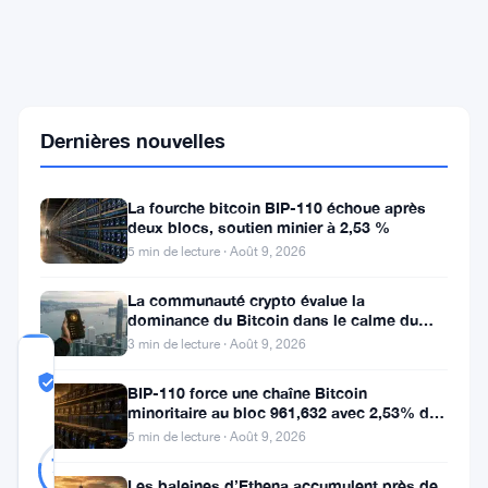
Capital
investit
82
millions
de
dollars
dans
Dernières nouvelles
le
staking
de
La fourche bitcoin BIP-110 échoue après
$HYPE
deux blocs, soutien minier à 2,53 %
via
5 min de lecture · Août 9, 2026
trois
portefeuilles
La communauté crypto évalue la
dominance du Bitcoin dans le calme du
week-end
3 min de lecture · Août 9, 2026
COMMUNITY
TRUST
Probablement Réel
BIP-110 force une chaîne Bitcoin
SCORE
minoritaire au bloc 961,632 avec 2,53% de
soutien des mineurs
5 min de lecture · Août 9, 2026
Probablement
37
78
votes
Réel
%
Les baleines d’Ethena accumulent près de
RÉEL