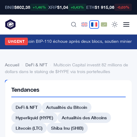
BNB
$602,38
XRP
$1,04
ETH
$1 915,06
B
+1,46%
+0,43%
-0,03%
a fourche bitcoin BIP-110 échoue après deux blocs, soutien minier à 
URGENT
Accueil
›
DeFi & NFT
›
Multicoin Capital investit 82 millions de
dollars dans le staking de $HYPE via trois portefeuilles
DEFI
Tendances
&
NFT
Multicoin
DeFi & NFT
Actualités du Bitcoin
Capital
Hyperliquid (HYPE)
Actualités des Altcoins
investit
Litecoin (LTC)
Shiba Inu (SHIB)
82