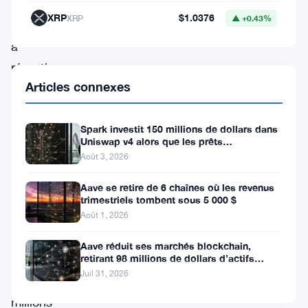
La
XRP
$1.0376
XRP
▲ +0.43%
société
a
réparti
Articles connexes
1,96
million
Spark investit 150 millions de dollars dans
de
Uniswap v4 alors que les prêts
$
HYPE
institutionnels atteignent 260
Août 3, 2026
sur
Aave se retire de 6 chaînes où les revenus
trois
trimestriels tombent sous 5 000 $
portefeuilles
Août 1, 2026
distincts,
Aave réduit ses marchés blockchain,
verrouillant
retirant 98 millions de dollars d’actifs
fournis
Juil 31, 2026
82,06
millions