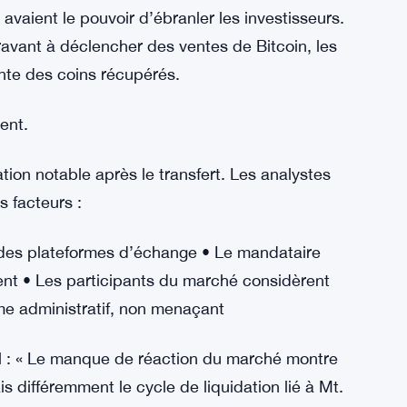
 fonds représente un progrès plutôt qu’une
 d’une décennie.
onnamment calme
avaient le pouvoir d’ébranler les investisseurs.
ravant à déclencher des ventes de Bitcoin, les
nte des coins récupérés.
rent.
tion notable après le transfert. Les analystes
s facteurs :