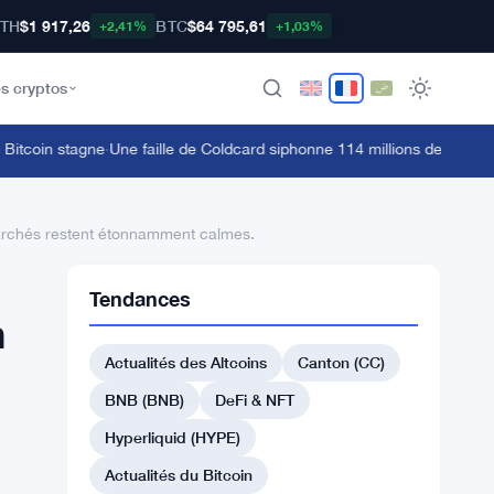
TH
$1 917,26
BTC
$64 795,61
+2,41%
+1,03%
s cryptos
tcoin stagne
·
Une faille de Coldcard siphonne 114 millions de dollars de 5
 marchés restent étonnamment calmes.
Tendances
n
Actualités des Altcoins
Canton (CC)
BNB (BNB)
DeFi & NFT
Hyperliquid (HYPE)
Actualités du Bitcoin