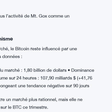
 des plateformes d’échange • Le mandataire
ment • Les participants du marché considèrent
 administratif, non menaçant
l : « Le manque de réaction du marché montre
s différemment le cycle de liquidation lié à Mt.
plus l’activité de Mt. Gox comme un
imisme
ché, le Bitcoin reste influencé par une
s données :