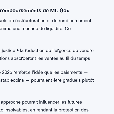
du marché : 1,80 billion de dollars • Dominance
ume sur 24 heures : 107,90 milliards $ (+41,76
longeant une tendance négative sur 90 jours
re un marché plus rationnel, mais elle ne
sur le BTC ce trimestre.
 remboursements de Mt. Gox
ycle de restructuration et de remboursement
comme une menace de liquidité. Ce
justice • la réduction de l’urgence de vendre
utions absorberont les ventes au fil du temps