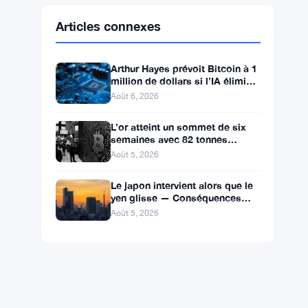
Ethereum
$1,917.26
ETH
▲ +2.41%
BNB
$598.34
BNB
▲ +0.83%
Solana
$74.3180
SOL
▲ +0.29%
XRP
$1.0675
XRP
▼ -1.03%
Articles connexes
Arthur Hayes prévoit Bitcoin à 1
million de dollars si l’IA élimine
les emplois de bureau
Août 6, 2026
L’or atteint un sommet de six
semaines avec 82 tonnes
achetées par la Chine, le Bitcoin
Août 5, 2026