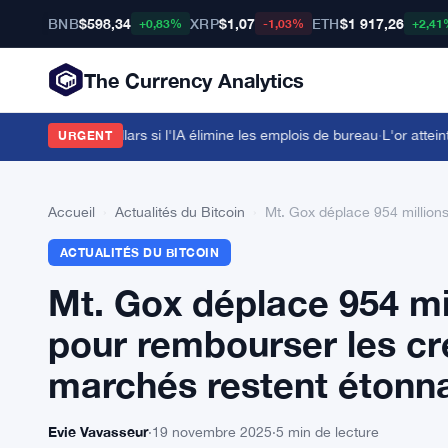
BNB
$598,34
XRP
$1,07
ETH
$1 917,26
+0,83%
-1,03%
+2,41
The Currency Analytics
 1 million de dollars si l'IA élimine les emplois de bureau
·
L'or atteint 
URGENT
Accueil
›
Actualités du Bitcoin
›
Mt. Gox déplace 954 million
ACTUALITÉS DU BITCOIN
Mt. Gox déplace 954 mil
pour rembourser les cr
marchés restent éton
Evie Vavasseur
·
19 novembre 2025
·
5 min de lecture