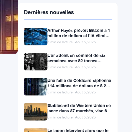
Dernières nouvelles
Arthur Hayes prévoit Bitcoin à 1
million de dollars si l’IA élimine
les emplois de bureau
5 min de lecture · Août 6, 2026
L’or atteint un sommet de six
semaines avec 82 tonnes
achetées par la Chine, le Bitcoin
5 min de lecture · Août 5, 2026