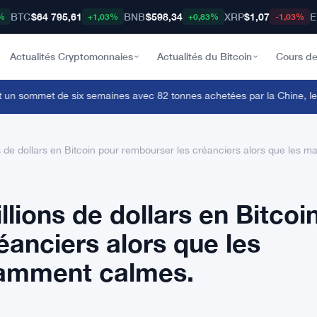
BTC
$64 795,61
BNB
$598,34
XRP
$1,07
E
%
+1,03%
+0,83%
-1,03%
Actualités Cryptomonnaies
Actualités du Bitcoin
Cours de
un sommet de six semaines avec 82 tonnes achetées par la Chine, le Bi
s de dollars en Bitcoin pour rembourser les créanciers alors que les
lions de dollars en Bitcoi
éanciers alors que les
namment calmes.