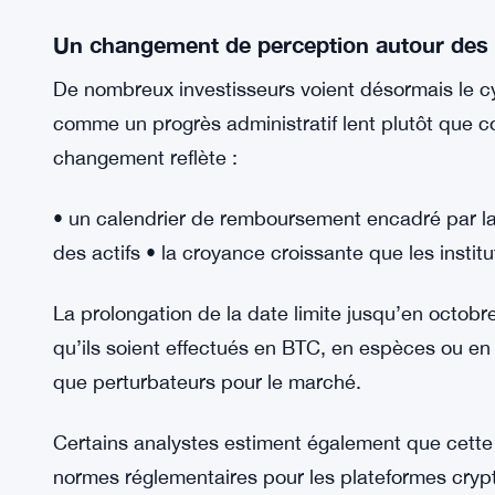
• BTC se négocie à 89 998,70 $ • Capitalisation 
du Bitcoin dans le secteur crypto : 58,20 % • Vol
%) • Prix en baisse de 5,34 % sur 24 heures, pro
La réaction modérée face à l’affaire Mt. Gox mont
supprime pas les pressions continues qui pèsent 
Un changement de perception autour des
De nombreux investisseurs voient désormais le c
comme un progrès administratif lent plutôt que 
changement reflète :
• un calendrier de remboursement encadré par la 
des actifs • la croyance croissante que les instit