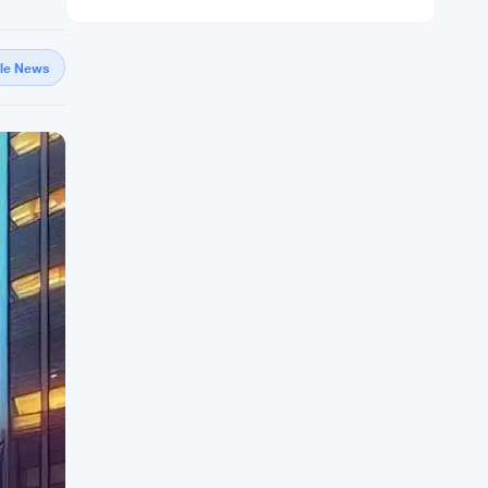
gle News