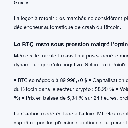
• Aucun des BTC transférés n’a été envoyé vers
n’est pas forcé de liquider les actifs immédiate
désormais le processus de remboursement comme
Un analyste crypto a résumé le sentiment généra
à quel point les investisseurs perçoivent désormai
Gox. »
La leçon à retenir : les marchés ne considèrent 
déclencheur automatique de crash du Bitcoin.
Le BTC reste sous pression malgré l’opt
Même si le transfert massif n’a pas secoué le mar
dynamique générale négative. Selon les dernière