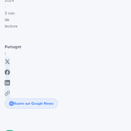
2024
·
3 min
de
lecture
Partager
:
Suivre sur Google News