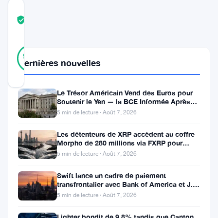
COMMUNITY
TRUST
Vérifié
SCORE
37
Vérifié
97
votes
%
Dernières nouvelles
RÉEL
Mis à jour 2 ans il y a
Le Trésor Américain Vend des Euros pour
Soutenir le Yen — la BCE Informée Après
Metaplanet,
Coup
5 min de lecture · Août 7, 2026
basé
au
Les détenteurs de XRP accèdent au coffre
Morpho de 280 millions via FXRP pour
Japon,
emprunter des RLUSD
5 min de lecture · Août 7, 2026
a
Swift lance un cadre de paiement
franchi
transfrontalier avec Bank of America et J.P.
Morgan dans 25 pays
une
5 min de lecture · Août 7, 2026
étape
Lighter bondit de 9,8% tandis que Canton