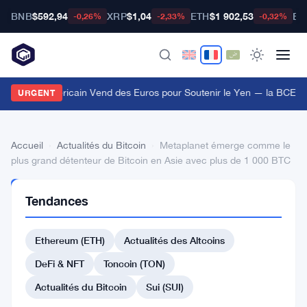
BNB
$592,94
XRP
$1,04
ETH
$1 902,53
BT
-0,26%
-2,33%
-0,32%
e Trésor Américain Vend des Euros pour Soutenir le Yen — la BCE I
URGENT
Accueil
›
Actualités du Bitcoin
›
Metaplanet émerge comme le
plus grand détenteur de Bitcoin en Asie avec plus de 1 000 BTC
ACTUALITÉS
Tendances
DU BITCOIN
Metaplanet
Ethereum (ETH)
Actualités des Altcoins
émerge
comme
DeFi & NFT
Toncoin (TON)
le
Actualités du Bitcoin
Sui (SUI)
plus