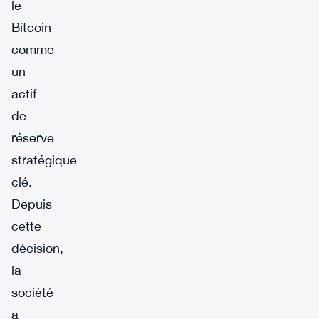
le
Bitcoin
comme
un
actif
de
réserve
stratégique
clé.
Depuis
cette
décision,
la
société
a