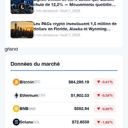
majeure
chute de 12,2% — Mouvements quotidiens
du 7 août
2 min de lecture · Août 7, 2026
en
devenant
Les PACs crypto investissent 1,5 million de
dollars en Floride, Alaska et Wyoming
le
après un revers au Michigan
5 min de lecture · Août 7, 2026
plus
grand
détenteur
Données du marché
de
Bitcoin
Bitcoin
$64,298.19
BTC
▼ -0.41%
en
Asie,
Ethereum
$1,902.53
ETH
▼ -0.32%
accumulant
BNB
$592.94
BNB
▼ -0.26%
plus
de
Solana
$72.6559
SOL
▼ -1.82%