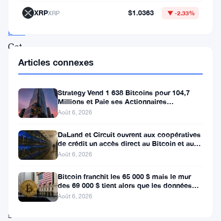
1
XRP
$1.0363
XRP
▼ -2.33%
000
BTC
.
Cet
accomplissement
Articles connexes
met
en
Strategy Vend 1 638 Bitcoins pour 104,7
Millions et Paie ses Actionnaires
avant
Privilégiés
Août 6, 2026
la
DaLand et Circuit ouvrent aux coopératives
stratégie
de crédit un accès direct au Bitcoin et aux
actifs numériques
agressive
Août 6, 2026
de
Bitcoin franchit les 65 000 $ mais le mur
l’entreprise
des 69 000 $ tient alors que les données
sur l’emploi se profilent
Août 6, 2026
pour
solidifier