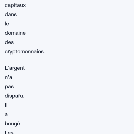
capitaux
dans
le
domaine
des
cryptomonnaies.
L’argent
n’a
pas
disparu.
Il
a
bougé.
Les