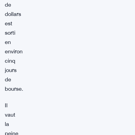
de
dollars
est
sorti
en
environ
cinq
jours
de
bourse.
Il
vaut
la
peine