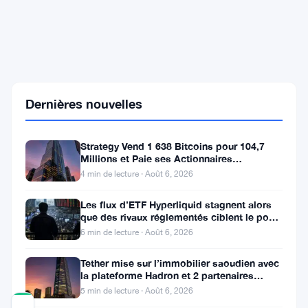
Les
ETFs
Bitcoin
au
comptant
perdent
Dernières nouvelles
1
milliard
de
Strategy Vend 1 638 Bitcoins pour 104,7
dollars
Millions et Paie ses Actionnaires
en
Privilégiés
4 min de lecture · Août 6, 2026
une
semaine
Les flux d’ETF Hyperliquid stagnent alors
alors
que des rivaux réglementés ciblent le pool
que
de trading DeFi de 2 à 3
les
6 min de lecture · Août 6, 2026
investisseurs
se
Tether mise sur l’immobilier saoudien avec
la plateforme Hadron et 2 partenaires
locaux
5 min de lecture · Août 6, 2026