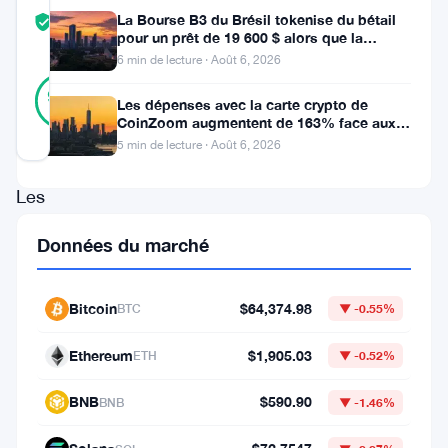
COMMUNITY
La Bourse B3 du Brésil tokenise du bétail
TRUST
Vérifié
pour un prêt de 19 600 $ alors que la
SCORE
blockchain atteint la ferme
6 min de lecture · Août 6, 2026
32
Vérifié
94
votes
%
Les dépenses avec la carte crypto de
RÉEL
CoinZoom augmentent de 163% face aux
Mis à jour 3 mois il y a
factures de carburant et d’épicerie
5 min de lecture · Août 6, 2026
Les
ETFs
Données du marché
Bitcoin
au
Bitcoin
$64,374.98
BTC
▼ -0.55%
comptant
viennent
Ethereum
$1,905.03
ETH
▼ -0.52%
de
BNB
$590.90
BNB
▼ -1.46%
perdre
1