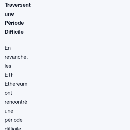
Traversent
une
Période
Difficile
En
revanche,
les
ETF
Ethereum
ont
rencontré
une
période
difficile,