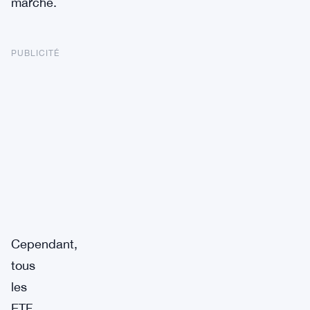
marché.
PUBLICITÉ
Cependant,
tous
les
ETF