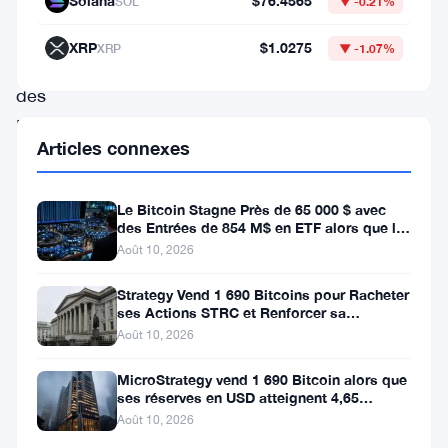
de
Solana
$76.4565
SOL
▼ -0.21%
cryptomonnaies,
XRP
$1.0275
XRP
▼ -1.07%
avec
des
ETF
Articles connexes
Bitcoin
enregistrant
Le Bitcoin Stagne Près de 65 000 $ avec
des
des Entrées de 854 M$ en ETF alors que le
CPI Approche
entrées
Août 10, 2026
significatives
Strategy Vend 1 690 Bitcoins pour Racheter
tandis
ses Actions STRC et Renforcer sa
Trésorerie
Août 10, 2026
que
les
MicroStrategy vend 1 690 Bitcoin alors que
ses réserves en USD atteignent 4,65
ETF
milliards de dollars
Août 10, 2026
Ethereum