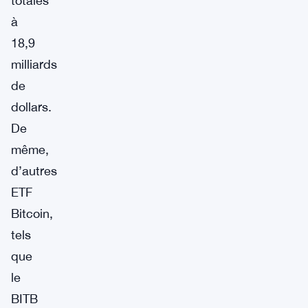
totales
à
18,9
milliards
de
dollars.
De
même,
d’autres
ETF
Bitcoin,
tels
que
le
BITB