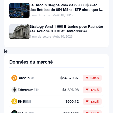
en
Le Bitcoin Stagne Près de 65 000 $ avec
des Entrées de 854 M$ en ETF alors que le
lumière
CPI Approche
5 min de lecture · Août 10, 2026
un
Strategy Vend 1 690 Bitcoins pour Racheter
changement
ses Actions STRC et Renforcer sa
dramatique
Trésorerie
4 min de lecture · Août 10, 2026
dans
le
monde
Données du marché
des
fonds
Bitcoin
$64,570.97
BTC
▼ -0.94%
négociés
Ethereum
$1,895.98
en
ETH
▼ -1.43%
bourse
BNB
$600.12
BNB
▼ -1.62%
(ETF)