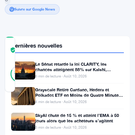
Suivre sur Google News
COMMUNITY
Dernières nouvelles
TRUST
Vérifié
SCORE
Le Sénat retarde la loi CLARITY, les
45
chances atteignent 88% sur Kalshi,
Vérifié
82
votes
%
Coinbase s’indigne
6 min de lecture · Août 10, 2026
RÉEL
Mis à jour 2 ans il y a
Grayscale Retire Cardano, Hedera et
Polkadot ETF en Moins de Quatre Minutes
à la SEC
Les
4 min de lecture · Août 10, 2026
données
SkyAI chute de 15 % et atteint l’EMA à 50
récentes
jours alors que les acheteurs s’agitent
5 min de lecture · Août 10, 2026
mettent