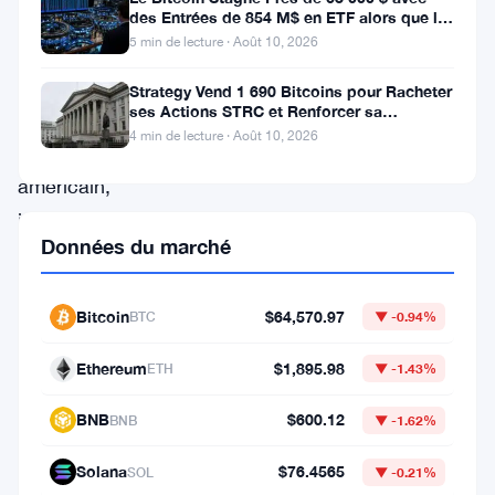
au
des Entrées de 854 M$ en ETF alors que le
CPI Approche
5 min de lecture · Août 10, 2026
Comité
bancaire
Strategy Vend 1 690 Bitcoins pour Racheter
ses Actions STRC et Renforcer sa
du
Trésorerie
4 min de lecture · Août 10, 2026
Sénat
américain,
initiée
Données du marché
par
le
Bitcoin
$64,570.97
BTC
▼ -0.94%
DeFi
Education
Ethereum
$1,895.98
ETH
▼ -1.43%
Fund
BNB
$600.12
BNB
▼ -1.62%
et
soutenue
Solana
$76.4565
SOL
▼ -0.21%
par