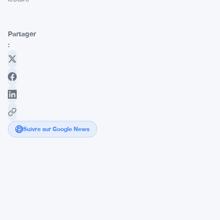
Partager
:
Suivre sur Google News
Les
acteurs
du
Bitcoin
exhortent
le