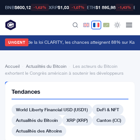
BNB
$600,12
XRP
$1,03
ETH
$1 895,98
BT
-1,62%
-1,07%
-1,43%
e Sénat retarde la loi CLARITY, les chances atteignent 88% sur Kalshi
URGENT
Accueil
›
Actualités du Bitcoin
›
Les acteurs du Bitcoin
exhortent le Congrès américain à soutenir les développeurs
ACTUALITÉS
Tendances
DU BITCOIN
Les
World Liberty Financial USD (USD1)
DeFi & NFT
acteurs
du
Actualités du Bitcoin
XRP (XRP)
Canton (CC)
Bitcoin
Actualités des Altcoins
exhortent