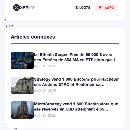
XRP
$1.0275
XRP
▼ -1.07%
plus
de
110
constructeurs,
Articles connexes
investisseurs
et
Le Bitcoin Stagne Près de 65 000 $ avec
des Entrées de 854 M$ en ETF alors que le
défenseurs
CPI Approche
Août 10, 2026
de
Strategy Vend 1 690 Bitcoins pour Racheter
la
ses Actions STRC et Renforcer sa
crypto-
Trésorerie
Août 10, 2026
monnaie,
MicroStrategy vend 1 690 Bitcoin alors que
appelle
ses réserves en USD atteignent 4,65
milliards de dollars
Août 10, 2026
le
Congrès