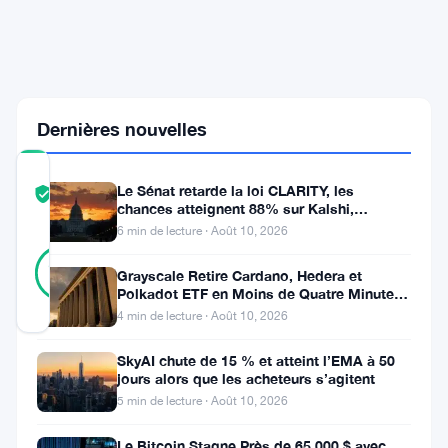
Congrès
américain
à
soutenir
les
développeurs
Dernières nouvelles
COMMUNITY
Le Sénat retarde la loi CLARITY, les
TRUST
Vérifié
chances atteignent 88% sur Kalshi,
SCORE
Coinbase s’indigne
6 min de lecture · Août 10, 2026
47
Vérifié
91
votes
%
Grayscale Retire Cardano, Hedera et
RÉEL
Polkadot ETF en Moins de Quatre Minutes
Mis à jour 12 mois il y a
à la SEC
4 min de lecture · Août 10, 2026
SkyAI chute de 15 % et atteint l’EMA à 50
Une
jours alors que les acheteurs s’agitent
lettre
5 min de lecture · Août 10, 2026
adressée
Le Bitcoin Stagne Près de 65 000 $ avec