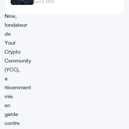
portage crypto
Août 5, 2026
Duo
Nine,
fondateur
de
Your
Crypto
Community
(YCC),
a
récemment
mis
en
garde
contre