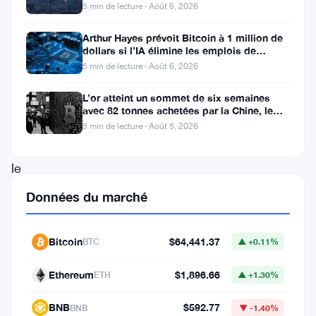
retraite
5 min de lecture · Août 6, 2026
une
nouvelle
Arthur Hayes prévoit Bitcoin à 1 million de
dollars si l’IA élimine les emplois de
menace
bureau
5 min de lecture · Août 6, 2026
potentiellement
L’or atteint un sommet de six semaines
dommageable
avec 82 tonnes achetées par la Chine, le
connue
Bitcoin stagne
5 min de lecture · Août 5, 2026
sous
le
nom
Données du marché
d’
« attaque
Bitcoin
$64,441.37
BTC
▲ +0.11%
de
Ethereum
$1,896.66
ETH
▲ +1.30%
vampire
« ,
BNB
$592.77
BNB
▼ -1.40%