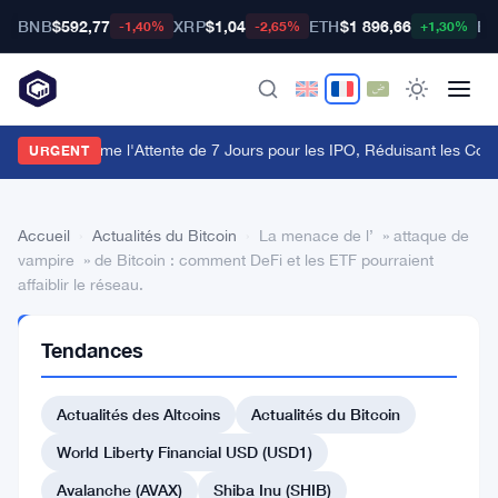
BNB
$592,77
XRP
$1,04
ETH
$1 896,66
BT
-1,40%
-2,65%
+1,30%
a FCA Supprime l'Attente de 7 Jours pour les IPO, Réduisant les Coû
URGENT
Accueil
›
Actualités du Bitcoin
›
La menace de l’ » attaque de
vampire » de Bitcoin : comment DeFi et les ETF pourraient
affaiblir le réseau.
ACTUALITÉS
Tendances
DU BITCOIN
La
Actualités des Altcoins
Actualités du Bitcoin
menace
de
World Liberty Financial USD (USD1)
l’
Avalanche (AVAX)
Shiba Inu (SHIB)