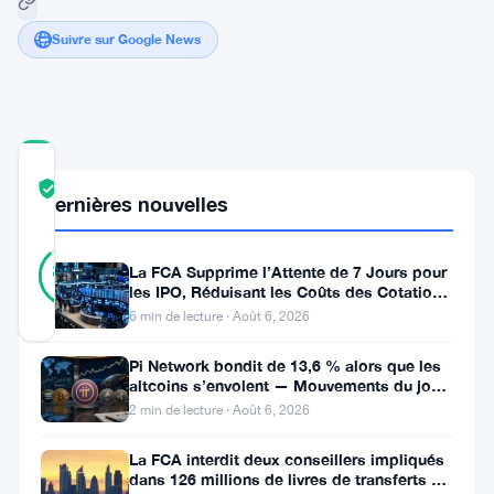
Suivre sur Google News
COMMUNITY
TRUST
Vérifié
Dernières nouvelles
SCORE
40
Vérifié
88
votes
La FCA Supprime l’Attente de 7 Jours pour
%
les IPO, Réduisant les Coûts des Cotations
RÉEL
au Royaume-Uni
Mis à jour 2 ans il y a
6 min de lecture · Août 6, 2026
Pi Network bondit de 13,6 % alors que les
Bitcoin
altcoins s’envolent — Mouvements du jour
6 août
2 min de lecture · Août 6, 2026
fait
face
La FCA interdit deux conseillers impliqués
dans 126 millions de livres de transferts de
à