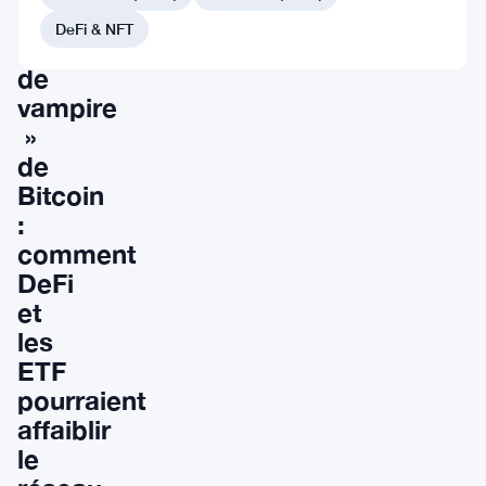
»
DeFi & NFT
attaque
de
vampire
»
de
Bitcoin
:
comment
DeFi
et
les
ETF
pourraient
affaiblir
le