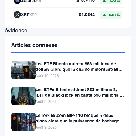
Solana
$76.7410
SOL
▲ +1.23%
développements
mettent
XRP
$1.0342
XRP
▲ +0.01%
en
évidence
l’attrait
Articles connexes
durable
du
Les ETF Bitcoin attirent 853 millions de
Bitcoin,
dollars alors que la chaîne minoritaire BIP-
110 meurt après deux
Août 10, 2026
avec
ses
Les ETFs Bitcoin attirent 853 millions $,
IBIT de BlackRock en capte 693 millions en
indicateurs
une semaine
Août 9, 2026
de
tendance
Le fork Bitcoin BIP-110 bloqué à deux
blocs alors que la puissance de hachage
à
se fait rare
Août 9, 2026
long