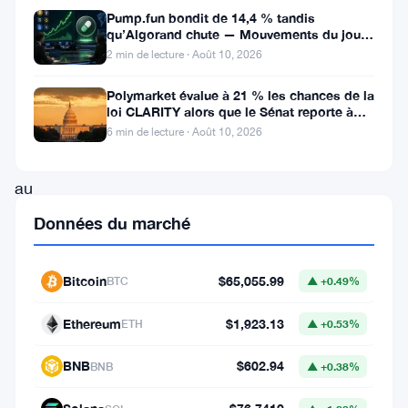
démontrant
Pump.fun bondit de 14,4 % tandis
qu’Algorand chute — Mouvements du jour
sa
10 août
2 min de lecture · Août 10, 2026
résilience
Polymarket évalue à 21 % les chances de la
et
loi CLARITY alors que le Sénat reporte à
septembre
sa
6 min de lecture · Août 10, 2026
force
au
milieu
Données du marché
des
fluctuations
Bitcoin
$65,055.99
BTC
▲ +0.49%
du
Ethereum
$1,923.13
ETH
▲ +0.53%
marché.
Les
BNB
$602.94
BNB
▲ +0.38%
récents