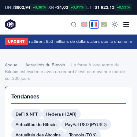
BNB
$602,94
XRP
$1,03
ETH
$1 923,13
B
+0,38%
+0,01%
+0,53%
es ETF Bitcoin attirent 853 millions de dollars alors que la chaîne min
URGENT
Accueil
›
Actualités du Bitcoin
›
La force à long terme du
Bitcoin est évidente avec un record élevé de moyenne mobile
sur 200 jours
ACTUALITÉS
Tendances
DU BITCOIN
La
DeFi & NFT
Hedera (HBAR)
force
à
Actualités du Bitcoin
PayPal USD (PYUSD)
long
Actualités des Altcoins
Toncoin (TON)