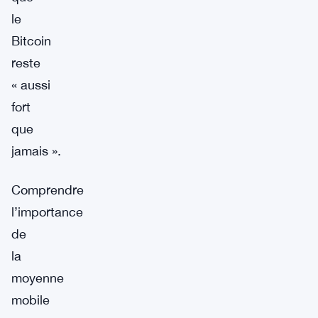
le
Bitcoin
reste
« aussi
fort
que
jamais ».
Comprendre
l’importance
de
la
moyenne
mobile