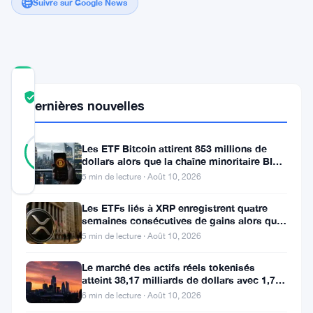
Suivre sur Google News
COMMUNITY
TRUST
Vérifié
Dernières nouvelles
SCORE
16
Vérifié
81
Les ETF Bitcoin attirent 853 millions de
votes
%
dollars alors que la chaîne minoritaire BIP-
RÉEL
110 meurt après deux
Mis à jour 2 ans il y a
5 min de lecture · Août 10, 2026
Les ETFs liés à XRP enregistrent quatre
Bitcoin
semaines consécutives de gains alors que
le prix teste le support à 1
5 min de lecture · Août 10, 2026
continue
à
Le marché des actifs réels tokenisés
atteint 38,17 milliards de dollars avec 1,7
se
million de détenteurs
6 min de lecture · Août 10, 2026
maintenir,