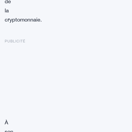
de
la
cryptomonnaie.
PUBLICITÉ
À
son