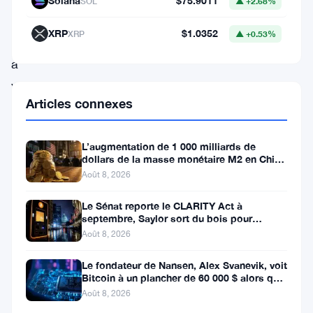
Solana
$75.9011
SOL
▲ +2.68%
premier
XRP
$1.0352
XRP
▲ +0.53%
plan,
a
vu
Articles connexes
son
prix
L’augmentation de 1 000 milliards de
chuter
dollars de la masse monétaire M2 en Chine
en
laisse les traders de Bitcoin
Août 8, 2026
dessous
Le Sénat reporte le CLARITY Act à
du
septembre, Saylor sort du bois pour
Bitcoin
Août 8, 2026
seuil
critique
Le fondateur de Nansen, Alex Svanevik, voit
Bitcoin à un plancher de 60 000 $ alors que
de
les actifs tokenisés
Août 8, 2026
59