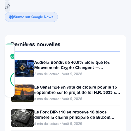
Suivre sur Google News
Dernières nouvelles
COMMUNITY
TRUST
Vérifié
Audiera Bondit de 46,6% alors que les
SCORE
Mouvements Crypto Changent —
10
Mouvements Quotidiens 9 Août
2 min de lecture · Août 9, 2026
Vérifié
90
votes
%
RÉEL
Le Sénat fixe un vote de clôture pour le 15
Mis à jour 2 ans il y a
septembre sur le projet de loi H.R. 3633 sur
le marché des cryptos
5 min de lecture · Août 9, 2026
Le
Le Fork BIP-110 se retrouve 18 blocs
marché
derrière la chaîne principale de Bitcoin
après la scission des Roughnecks
5 min de lecture · Août 9, 2026
des