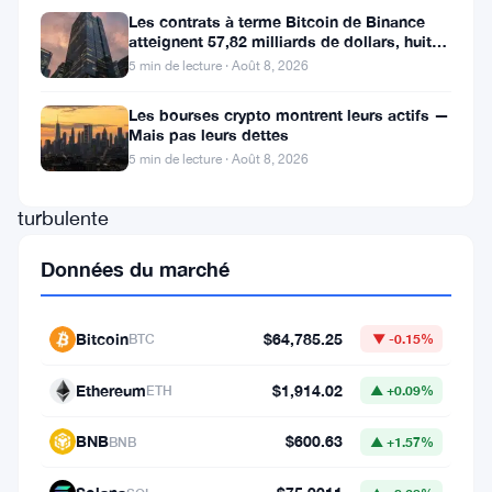
cryptomonnaies
Les contrats à terme Bitcoin de Binance
atteignent 57,82 milliards de dollars, huit
traverse
fois le volume du marché
5 min de lecture · Août 8, 2026
à
nouveau
Les bourses crypto montrent leurs actifs —
Mais pas leurs dettes
une
5 min de lecture · Août 8, 2026
période
turbulente
alors
Données du marché
que
le
Bitcoin
$64,785.25
BTC
▼ -0.15%
Bitcoin
(
BTC
),
Ethereum
$1,914.02
ETH
▲ +0.09%
l’actif
BNB
$600.63
BNB
▲ +1.57%
numérique
de