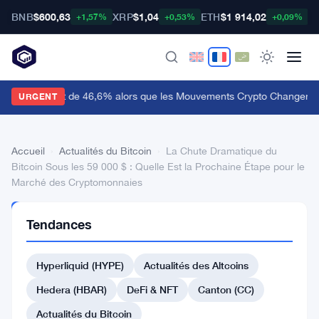
BNB
$600,63
XRP
$1,04
ETH
$1 914,02
B
+1,57%
+0,53%
+0,09%
udiera Bondit de 46,6% alors que les Mouvements Crypto Changent 
URGENT
Accueil
›
Actualités du Bitcoin
›
La Chute Dramatique du
Bitcoin Sous les 59 000 $ : Quelle Est la Prochaine Étape pour le
Marché des Cryptomonnaies
ACTUALITÉS
Tendances
DU BITCOIN
La
Hyperliquid (HYPE)
Actualités des Altcoins
Chute
Dramatique
Hedera (HBAR)
DeFi & NFT
Canton (CC)
du
Actualités du Bitcoin