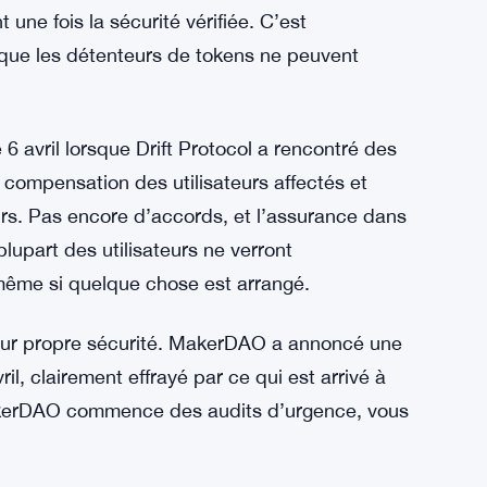
 flou sur les détails clés. Il a dit que certains
« complexe et chronophage » – ce qui
s ne savons pas si nous récupérerons
faire preuve de patience et de soutien, mais
ennent de disparaître.
 Binance et Coinbase ont suspendu le trading
une fois la sécurité vérifiée. C’est
i que les détenteurs de tokens ne peuvent
 avril lorsque Drift Protocol a rencontré des
a compensation des utilisateurs affectés et
urs. Pas encore d’accords, et l’assurance dans
lupart des utilisateurs ne verront