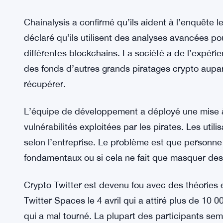
Début des efforts de récupération
La PDG Emily Carter est passée à l’action le 2 avri
travaillent avec des entreprises de cybersécurité po
tout leur possible pour renforcer la sécurité et p
précisé quelles entreprises ils ont embauchées, 
disent que cela leur coûte beaucoup d’argent.
Chainalysis a confirmé qu’ils aident à l’enquête l
déclaré qu’ils utilisent des analyses avancées pour
différentes blockchains. La société a de l’expéri
des fonds d’autres grands piratages crypto aupara
récupérer.
L’équipe de développement a déployé une mise à jou