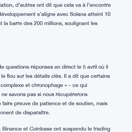
lisateurs doivent mettre à jour immédiatement,
ne sait vraiment si cela résout les problèmes
 problèmes plus importants.
 et des accusations. Alex Thompson a animé un
 000 auditeurs, tous essayant de comprendre ce
blaient très en colère contre les normes de
ation, d’autres ont dit que cela va à l’encontre
e développement s’aligne avec Solana atteint 10
t la barre des 200 millions, soulignant les
questions-réponses en direct le 5 avril où il