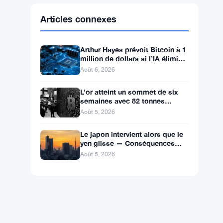
Ethereum
$1,896.66
ETH
▲ +1.30%
BNB
$592.77
BNB
▼ -1.40%
Solana
$73.4642
SOL
▼ -0.88%
XRP
$1.0446
XRP
▼ -2.65%
Articles connexes
Arthur Hayes prévoit Bitcoin à 1
million de dollars si l’IA élimine
les emplois de bureau
Août 6, 2026
L’or atteint un sommet de six
semaines avec 82 tonnes
achetées par la Chine, le Bitcoin
Août 5, 2026