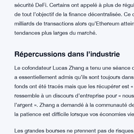
vulnérabilités exploitées par les pirates. Les uti
selon l’entreprise. Le problème est que personne 
fondamentaux ou si cela ne fait que masquer des
Crypto Twitter est devenu fou avec des théories
Twitter Spaces le 4 avril qui a attiré plus de 10
qui a mal tourné. La plupart des participants sem
sécurité DeFi. Certains ont appelé à plus de régul
de tout l’objectif de la finance décentralisée. C
milliards de transactions alors qu’Ethereum attein
tendances plus larges du marché.
Répercussions dans l’industrie
Le cofondateur Lucas Zhang a tenu une séance de 