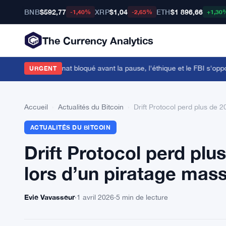
BNB
$592,77
XRP
$1,04
ETH
$1 896,66
-1,40%
-2,65%
+1,30
The Currency Analytics
tomonnaies au Sénat bloqué avant la pause, l'éthique et le FBI s'oppose
URGENT
Accueil
›
Actualités du Bitcoin
›
Drift Protocol perd plus de 20
ACTUALITÉS DU BITCOIN
Drift Protocol perd plus
lors d’un piratage massi
Evie Vavasseur
·
1 avril 2026
·
5 min de lecture