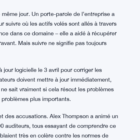
l, publiant sur le blog de l’entreprise qu’ils
ur tracer l’argent volé. Elle a dit qu’ils font
révenir de futures attaques. Carter n’a pas
mais des sources proches de l’entreprise
e même jour. Un porte-parole de l’entreprise a
 suivre où les actifs volés sont allés à travers
ence dans ce domaine – elle a aidé à récupérer
vant. Mais suivre ne signifie pas toujours
r logicielle le 3 avril pour corriger les