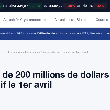
BTC
$64 441,37
BNB
$592,77
XRP
$1,04
E
%
+0,11%
-1,40%
-2,65%
Actualités Cryptomonnaies
Actualités du Bitcoin
Cours de
nt
·
La FCA Supprime l'Attente de 7 Jours pour les IPO, Réduisant les 
0 millions de dollars lors d’un piratage massif le 1er avril
 de 200 millions de dollars
f le 1er avril