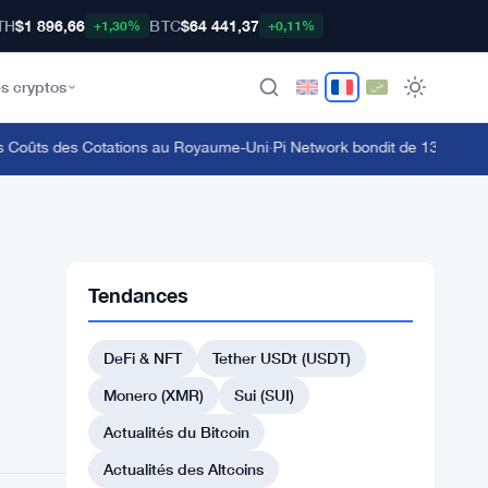
TH
$1 896,66
BTC
$64 441,37
+1,30%
+0,11%
s cryptos
Coûts des Cotations au Royaume-Uni
·
Pi Network bondit de 13,6 % alors
Tendances
DeFi & NFT
Tether USDt (USDT)
Monero (XMR)
Sui (SUI)
Actualités du Bitcoin
Actualités des Altcoins