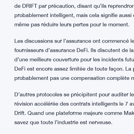
a essentiellement admis qu’ils sont toujours dans le
fonds ont été tracés mais que les récupérer est 
ressemble à un discours d’entreprise pour « nou
l’argent ». Zhang a demandé à la communauté de 
la patience est difficile lorsque vos économies vi
Les grandes bourses ne prennent pas de risques.
de DRIFT par précaution, disant qu’ils reprendront 
probablement intelligent, mais cela signifie auss
même pas réduire leurs pertes pour le moment.
Les discussions sur l’assurance ont commencé le 6
fournisseurs d’assurance DeFi. Ils discutent de l
d’une meilleure couverture pour les incidents fut
DeFi est encore assez limitée de toute façon. La p