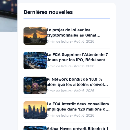
Dernières nouvelles
Le projet de loi sur les
cryptomonnaies au Sénat
bloqué avant la pause, l’éthique
5 min de lecture · Août 6, 2026
et le FBI s’opposent
La FCA Supprime l’Attente de 7
Jours pour les IPO, Réduisant
les Coûts des Cotations au
6 min de lecture · Août 6, 2026