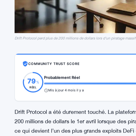
Drift Protocol perd plus de 200 millions de dollars lors d'un piratage massif 
COMMUNITY TRUST SCORE
Probablement Réel
79
%
RÉEL
Mis à jour 4 mois il y a
Drift Protocol a été durement touché. La platefo
200 millions de dollars le 1er avril lorsque des pi
ce qui devient l’un des plus grands exploits DeFi 