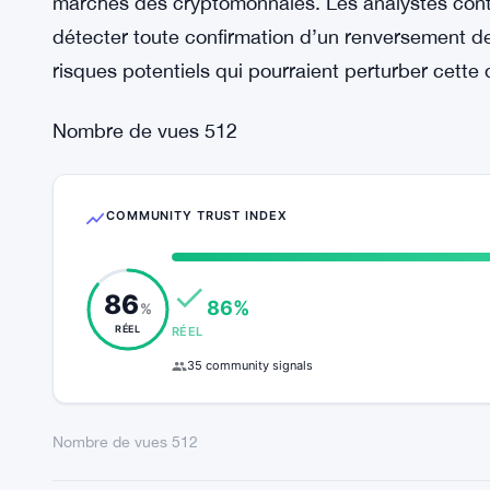
marchés des cryptomonnaies. Les analystes contin
détecter toute confirmation d’un renversement d
risques potentiels qui pourraient perturber cett
Nombre de vues
512
COMMUNITY TRUST INDEX
86
86%
%
RÉEL
RÉEL
35 community signals
Nombre de vues
512