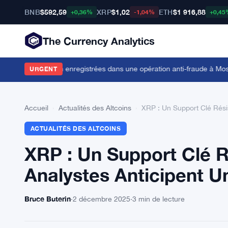
BNB
$592,59
XRP
$1,02
ETH
$1 916,88
+0,36%
-1,04%
+0,45
The Currency Analytics
rmes crypto non enregistrées dans une opération anti-fraude à Mosco
URGENT
Accueil
›
Actualités des Altcoins
›
XRP : Un Support Clé Rési
ACTUALITÉS DES ALTCOINS
XRP : Un Support Clé R
Analystes Anticipent 
Bruce Buterin
·
2 décembre 2025
·
3 min de lecture