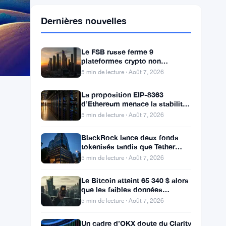
Dernières nouvelles
Le FSB russe ferme 9
plateformes crypto non
enregistrées dans une opération
5 min de lecture · Août 7, 2026
anti-fraude à Moscou
La proposition EIP-8363
d’Ethereum menace la stabilité
de 41,5 millions d’ETH stakés et
5 min de lecture · Août 7, 2026