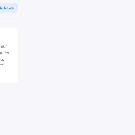
gle News
 sur
r les
ée,
FT,