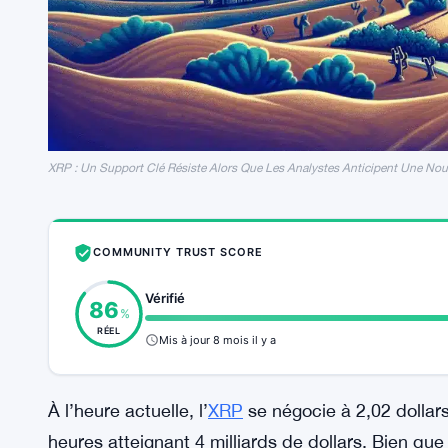
XRP : Un Support Clé Résiste Alors Que Les Analystes Anticipent Une Nou
COMMUNITY TRUST SCORE
Vérifié
86
%
RÉEL
Mis à jour 8 mois il y a
À l’heure actuelle, l’
XRP
se négocie à 2,02 dollar
heures atteignant 4 milliards de dollars. Bien que