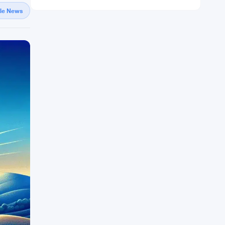
gle News