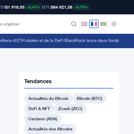
TH
$1 916,88
BTC
$64 921,56
+0,45%
+0,78%
s cryptos
ons d'ETH stakés et de la DeFi
·
BlackRock lance deux fonds tokenisés ta
Tendances
Actualités du Bitcoin
Bitcoin (BTC)
DeFi & NFT
Zcash (ZEC)
Cardano (ADA)
Actualités des Altcoins