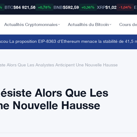
BTC
$64 921,56
BNB
$592,59
XRP
$1,02
E
%
+0,78%
+0,36%
-1,04%
Actualités Cryptomonnaies
Actualités du Bitcoin
Cours de
u
·
La proposition EIP-8363 d'Ethereum menace la stabilité de 41,5 milli
ste Alors Que Les Analystes Anticipent Une Nouvelle Hausse
ésiste Alors Que Les
Une Nouvelle Hausse