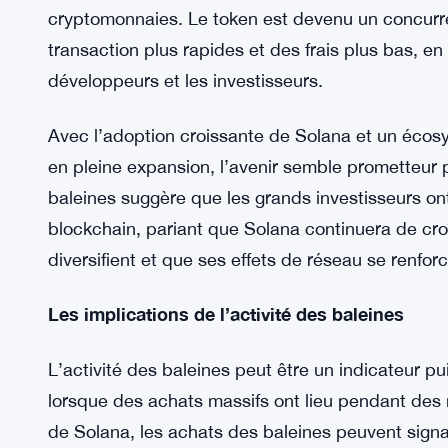
demande croissante pour les tokens SOL en tant q
conduire à une appréciation supplémentaire des 
La capitalisation boursière croissante de Sola
L’ascension de Solana à une capitalisation boursi
réalisation importante, consolidant sa place parm
cryptomonnaies. Le token est devenu un concurre
transaction plus rapides et des frais plus bas, en 
développeurs et les investisseurs.
Avec l’adoption croissante de Solana et un écos
en pleine expansion, l’avenir semble prometteur 
baleines suggère que les grands investisseurs ont
blockchain, pariant que Solana continuera de croî