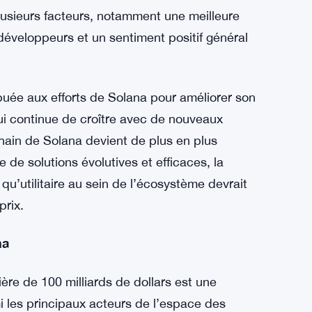
 leurs avoirs, les baleines de Solana semblent
ue le réseau Solana gagne en traction et que
es baleines parient sur la croissance continue
plique cet élan ?
semaine dernière a attiré une attention
plusieurs facteurs, notamment une meilleure
développeurs et un sentiment positif général
buée aux efforts de Solana pour améliorer son
ui continue de croître avec de nouveaux
chain de Solana devient de plus en plus
de solutions évolutives et efficaces, la