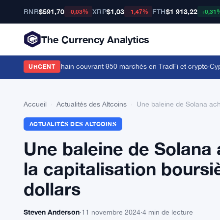
BNB
$591,70
XRP
$1,03
ETH
$1 913,22
-0,03%
-1,47%
+0,31
The Currency Analytics
de dérivés on-chain couvrant 950 marchés en TradFi et crypto
·
Cypher 
URGENT
Accueil
›
Actualités des Altcoins
›
Une baleine de Solana achè
ACTUALITÉS DES ALTCOINS
Une baleine de Solana 
la capitalisation boursi
dollars
Steven Anderson
·
11 novembre 2024
·
4 min de lecture