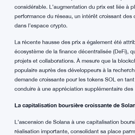
où, tandis que les baleines d’Ethereum ont réduit
se concentrer davantage sur l’achat. À mesure q
son écosystème s’élargit, beaucoup croient que c
de la blockchain et sur son potentiel futur.
La hausse du prix de Solana : Qu’est-ce qui ex
La hausse de 30 % du prix de Solana rien que la 
considérable. L’augmentation du prix est liée à 
performance du réseau, un intérêt croissant des 
dans l’espace crypto.
La récente hausse des prix a également été attri
écosystème de la finance décentralisée (DeFi), q
projets et collaborations. À mesure que la block
populaire auprès des développeurs à la recherche 