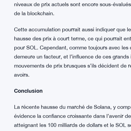
diversifient et que ses effets de réseau se renforc
Les implications de l’activité des baleines
L’activité des baleines peut être un indicateur p
lorsque des achats massifs ont lieu pendant des
de Solana, les achats des baleines peuvent signa
niveaux de prix actuels sont encore sous-évalué
de la blockchain.
Cette accumulation pourrait aussi indiquer que le
hausse des prix à court terme, ce qui pourrait en
pour SOL. Cependant, comme toujours avec les cr
demeure un facteur, et l’influence de ces grands 
mouvements de prix brusques s’ils décident de ré