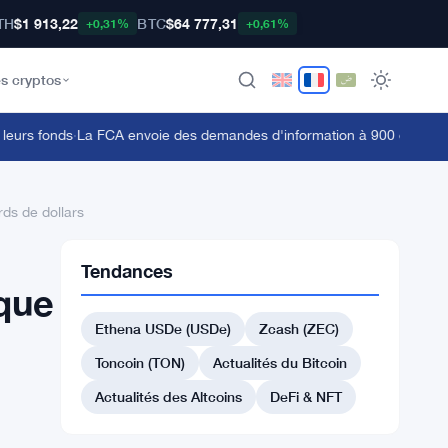
TH
$1 913,22
BTC
$64 777,31
+0,31%
+0,61%
s cryptos
rs fonds
·
La FCA envoie des demandes d'information à 900 entreprises 
rds de dollars
Tendances
que
Ethena USDe (USDe)
Zcash (ZEC)
Toncoin (TON)
Actualités du Bitcoin
Actualités des Altcoins
DeFi & NFT