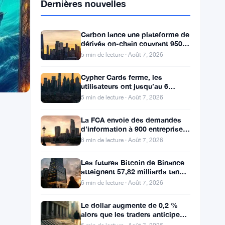
Dernières nouvelles
Carbon lance une plateforme de
dérivés on-chain couvrant 950
marchés en TradFi et crypto
5 min de lecture · Août 7, 2026
Cypher Cards ferme, les
utilisateurs ont jusqu’au 6
septembre pour retirer leurs
5 min de lecture · Août 7, 2026
fonds