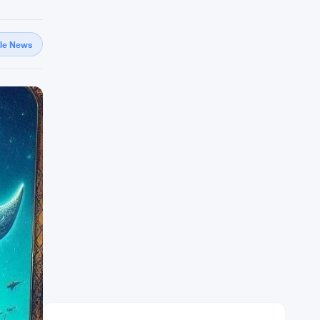
gle News