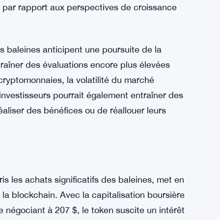
ent.
uissant du sentiment du marché, surtout
 mouvements haussiers des prix. Dans le cas
ler que les grands acteurs estiment que les
s par rapport aux perspectives de croissance
s baleines anticipent une poursuite de la
traîner des évaluations encore plus élevées
yptomonnaies, la volatilité du marché
investisseurs pourrait également entraîner des
aliser des bénéfices ou de réallouer leurs