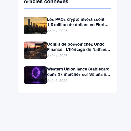
BNB
$591.70
BNB
▼ -0.03%
Solana
$73.8072
SOL
▲ +0.90%
XRP
$1.0293
XRP
▼ -1.47%
Articles connexes
Les PACs crypto investissent
1,5 million de dollars en Floride,
Alaska et Wyoming après un
Août 7, 2026
revers au Michigan
Conflit de pouvoir chez Ondo
Finance : L’héritage de Nathan
Allman évince le PDG Ian De
Août 7, 2026
Bode le 24 juillet
Western Union lance Stablecard