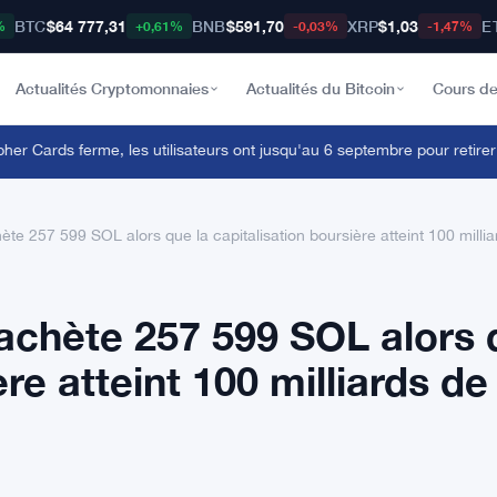
BTC
$64 777,31
BNB
$591,70
XRP
$1,03
E
%
+0,61%
-0,03%
-1,47%
Actualités Cryptomonnaies
Actualités du Bitcoin
Cours de
Cards ferme, les utilisateurs ont jusqu'au 6 septembre pour retirer leu
te 257 599 SOL alors que la capitalisation boursière atteint 100 millia
achète 257 599 SOL alors 
ère atteint 100 milliards de