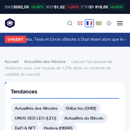
BNB
$592,59
XRP
$1,02
ETH
$1 916,88
B
+0,36%
-1,04%
+0,45%
ybit ajoute Meta, Tesla et Circle xStocks à Dual Asset alors que le ma
URGENT
Accueil
›
Actualités des Altcoins
›
Litecoin fait preuve de
résilience avec une hausse de 1,5% dans un contexte de
volatilité du marché
ACTUALITÉS
Tendances
DES
ALTCOINS
Litecoin
Actualités des Altcoins
Shiba Inu (SHIB)
fait
UNUS SED LEO (LEO)
Actualités du Bitcoin
preuve
DeFi & NFT
Hedera (HBAR)