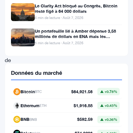
monnaies,
Le Clarity Act bloqué au Congrès, Bitcoin
reste figé à 64 000 dollars
Litecoin
4 min de lecture · Août 7, 2026
a
Un portefeuille lié à Amber dépense 3,58
pris
millions de dollars en ENA mais les
le
acheteurs ne suivent pas
5 min de lecture · Août 7, 2026
devant
de
la
Données du marché
scène
aujourd’hui
Bitcoin
$64,921.56
BTC
▲ +0.78%
avec
Ethereum
$1,916.88
son
ETH
▲ +0.45%
prix
BNB
$592.59
BNB
▲ +0.36%
de