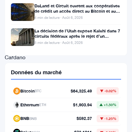
stagnation
DaLand et Circuit ouvrent aux coopératives
et
de crédit un accès direct au Bitcoin et aux
actifs numériques
4 min de lecture · Août 6, 2026
d’incertitude
chez
La décision de l’Utah expose Kalshi dans 7
circuits fédéraux après le rejet d’un
les
bouclier fédéral
5 min de lecture · Août 6, 2026
investisseurs,
Cardano
(
ADA
)
Données du marché
montre
à
Bitcoin
$64,325.49
BTC
▼ -0.02%
nouveau
des
Ethereum
$1,903.94
ETH
▲ +1.50%
signes
BNB
$592.37
BNB
▼ -1.25%
de
reprise.