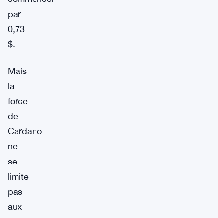
par
0,73
$.
Mais
la
force
de
Cardano
ne
se
limite
pas
aux