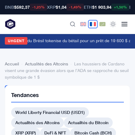
BNB
$592,37
XRP
$1,04
ETH
$1 903,94
BT
-1,25%
-1,49%
+1,50%
a Bourse B3 du Brésil tokenise du bétail pour un prêt de 19 600 $ alors
URGENT
Accueil
›
Actualités des Altcoins
›
Les haussiers de Cardano
visent une grande évasion alors que l’ADA se rapproche du seuil
symbolique de 1 $
ACTUALITÉS
Tendances
DES
ALTCOINS
Les
World Liberty Financial USD (USD1)
haussiers
Actualités des Altcoins
Actualités du Bitcoin
de
XRP (XRP)
DeFi & NFT
Bitcoin Cash (BCH)