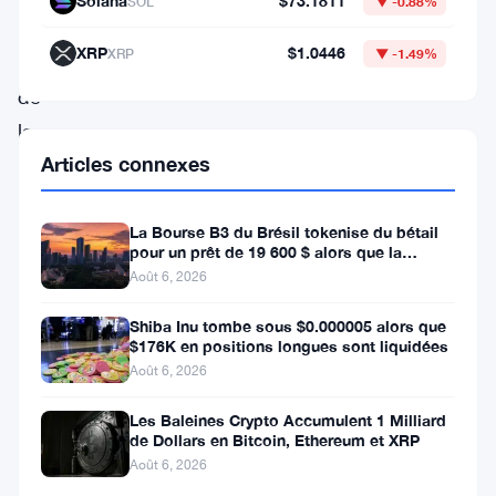
Solana
$73.1811
SOL
▼ -0.88%
Au
XRP
$1.0446
XRP
▼ -1.49%
cours
de
la
Articles connexes
semaine
dernière,
l’ADA
La Bourse B3 du Brésil tokenise du bétail
pour un prêt de 19 600 $ alors que la
a
blockchain atteint la ferme
Août 6, 2026
progressé
Shiba Inu tombe sous $0.000005 alors que
de
$176K en positions longues sont liquidées
plus
Août 6, 2026
de
Les Baleines Crypto Accumulent 1 Milliard
6,6
de Dollars en Bitcoin, Ethereum et XRP
Août 6, 2026
%,