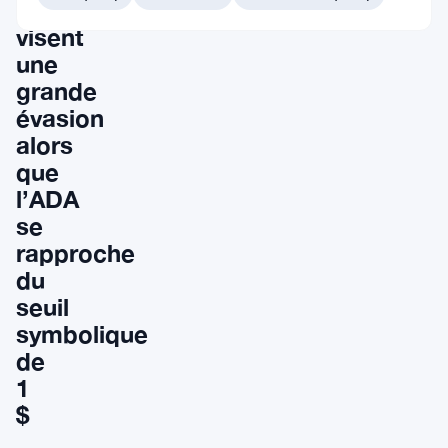
Cardano
visent
une
grande
évasion
alors
que
l’ADA
se
rapproche
du
seuil
symbolique
de
1
$