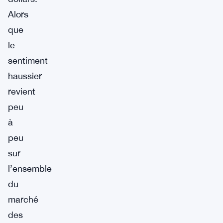
Alors
que
le
sentiment
haussier
revient
peu
à
peu
sur
l’ensemble
du
marché
des