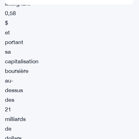
atteignant
0,58
$
et
portant
sa
capitalisation
boursière
au-
dessus
des
21
milliards
de
dollars.