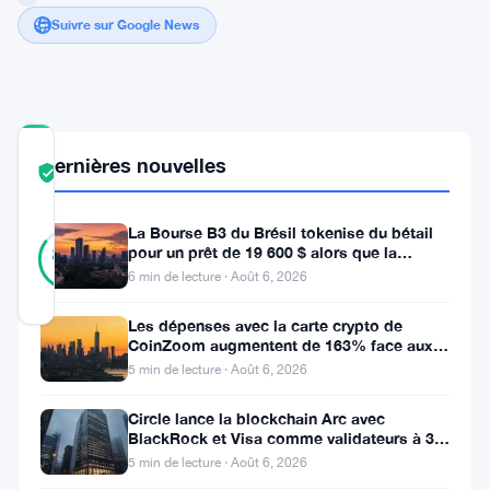
Suivre sur Google News
COMMUNITY
Dernières nouvelles
TRUST
Vérifié
SCORE
La Bourse B3 du Brésil tokenise du bétail
27
Vérifié
pour un prêt de 19 600 $ alors que la
85
votes
%
blockchain atteint la ferme
6 min de lecture · Août 6, 2026
RÉEL
Mis à jour 1 an il y a
Les dépenses avec la carte crypto de
CoinZoom augmentent de 163% face aux
Après
factures de carburant et d’épicerie
5 min de lecture · Août 6, 2026
plusieurs
Circle lance la blockchain Arc avec
mois
BlackRock et Visa comme validateurs à 3
milliards de dollars
de
5 min de lecture · Août 6, 2026