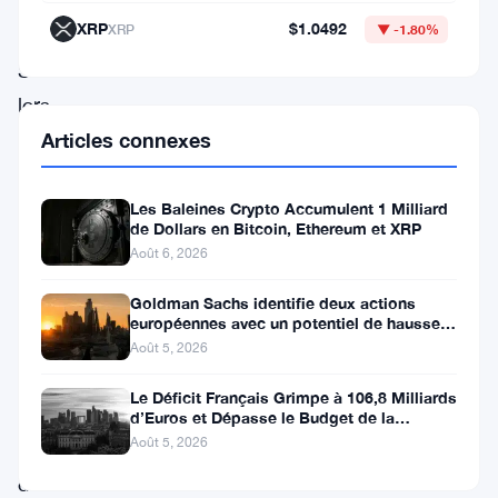
meme
XRP
$1.0492
XRP
▼ -1.80%
coin
Solana
lors
d’une
Articles connexes
diffusion
en
Les Baleines Crypto Accumulent 1 Milliard
de Dollars en Bitcoin, Ethereum et XRP
ligne
Août 6, 2026
le
Goldman Sachs identifie deux actions
12
européennes avec un potentiel de hausse
de plus de 100 %
mars,
Août 5, 2026
et
Le Déficit Français Grimpe à 106,8 Milliards
le
d’Euros et Dépasse le Budget de la
Défense
Août 5, 2026
prix
de