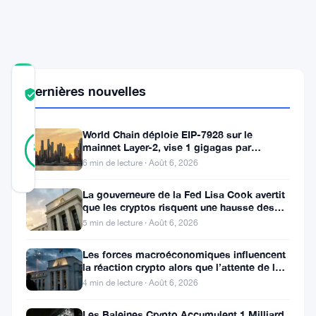
Exclusive
Event
News
COMMUNITY
Dernières nouvelles
TRUST
Vérifié
SCORE
9
World Chain déploie EIP-7928 sur le
Vérifié
89
votes
mainnet Layer-2, vise 1 gigagas par
%
seconde
RÉEL
6 min de lecture · Août 6, 2026
Mis à jour 5 mois il y a
La gouverneure de la Fed Lisa Cook avertit
que les cryptos risquent une hausse des
Trump
taux
5 min de lecture · Août 6, 2026
a
Les forces macroéconomiques influencent
fait
la réaction crypto alors que l’attente de la
Fed se poursuit
une
4 min de lecture · Août 6, 2026
annonce
Les Baleines Crypto Accumulent 1 Milliard