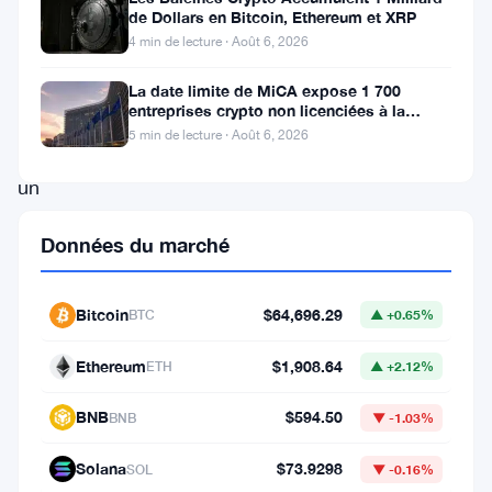
majeure.
de Dollars en Bitcoin, Ethereum et XRP
4 min de lecture · Août 6, 2026
L’ancien
président
La date limite de MiCA expose 1 700
entreprises crypto non licenciées à la
a
fraude par usurpation
5 min de lecture · Août 6, 2026
révélé
un
événement
Données du marché
spécial
pour
Bitcoin
$64,696.29
BTC
▲ +0.65%
les
principaux
Ethereum
$1,908.64
ETH
▲ +2.12%
détenteurs
BNB
$594.50
BNB
▼ -1.03%
de
son
Solana
$73.9298
SOL
▼ -0.16%