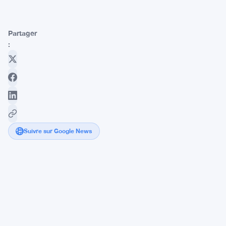
Partager
:
Suivre sur Google News
Trump's
Solana
Meme
Coin
Jumps
After