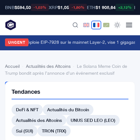
BNB
$594,50
XRP
$1,05
ETH
$1 908,64
BT
-1,03%
-1,80%
+2,12%
orld Chain déploie EIP-7928 sur le mainnet Layer-2, vise 1 gigagas p
URGENT
Accueil
›
Actualités des Altcoins
›
Le Solana Meme Coin de
Trump bondit après l’annonce d’un événement exclusif
ACTUALITÉS
Tendances
DES
ALTCOINS
Le
DeFi & NFT
Actualités du Bitcoin
Solana
Actualités des Altcoins
UNUS SED LEO (LEO)
Meme
Sui (SUI)
TRON (TRX)
Coin