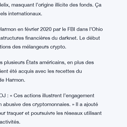
lus les cas pénaux contre les échanges crypto,
lementaires. Changement de cap après le
orcement Team (NCET), l’unité spécialisée qui
 rôle de Helix dans le blanchiment pour
 autorités ont révélé que des transactions de
elix, masquant l’origine illicite des fonds. Ça
nels internationaux.
Harmon en février 2020 par le FBI dans l’Ohio
astructures financières du darknet. Le début
ations des mélangeurs crypto.
ns plusieurs États américains, en plus des