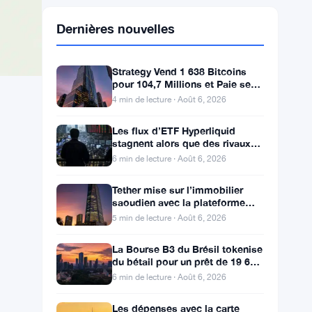
Dernières nouvelles
Strategy Vend 1 638 Bitcoins
pour 104,7 Millions et Paie ses
Actionnaires Privilégiés
4 min de lecture · Août 6, 2026
Les flux d’ETF Hyperliquid
stagnent alors que des rivaux
réglementés ciblent le pool de
6 min de lecture · Août 6, 2026