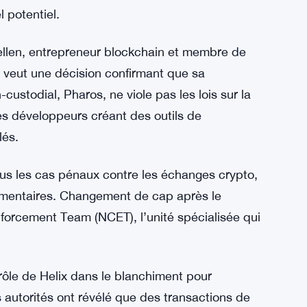
us ses actifs. Le 21 janvier 2026, la juge Beryl
, transférant officiellement tout au
sur les mélangeurs crypto et outils de
onné ces dernières années. Les défenseurs des
tions légitimes de la vie privée, mais les
l potentiel.
ellen, entrepreneur blockchain et membre de
l veut une décision confirmant que sa
custodial, Pharos, ne viole pas les lois sur la
es développeurs créant des outils de
lés.