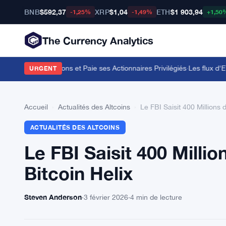
BNB
$592,37
XRP
$1,04
ETH
$1 903,94
-1,25%
-1,49%
+1,50
The Currency Analytics
pour 104,7 Millions et Paie ses Actionnaires Privilégiés
·
Les flux d'ETF 
URGENT
Accueil
›
Actualités des Altcoins
›
Le FBI Saisit 400 Millions 
ACTUALITÉS DES ALTCOINS
Le FBI Saisit 400 Milli
Bitcoin Helix
Steven Anderson
·
3 février 2026
·
4 min de lecture