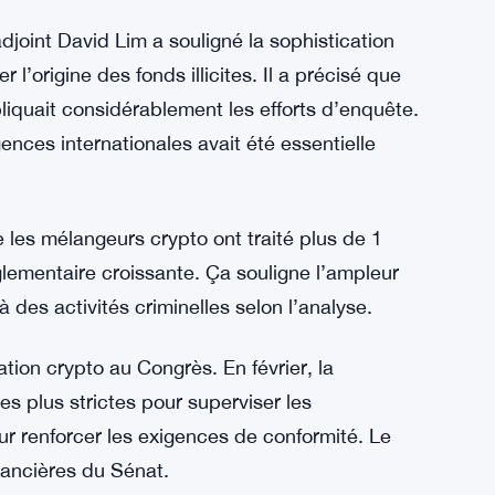
aient été acquis avec les recettes du
 de Harmon.
OJ : « Ces actions illustrent l’engagement
on abusive des cryptomonnaies. » Il a ajouté
ur traquer et poursuivre les réseaux utilisant
ctivités.
djoint David Lim a souligné la sophistication
’origine des fonds illicites. Il a précisé que
pliquait considérablement les efforts d’enquête.
ences internationales avait été essentielle
 les mélangeurs crypto ont traité plus de 1