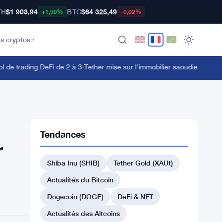
TH
$1 903,94
BTC
$64 325,49
+1,50%
-0,02%
s cryptos
e trading DeFi de 2 à 3
·
Tether mise sur l'immobilier saoudien avec la 
Tendances
r
Shiba Inu (SHIB)
Tether Gold (XAUt)
Actualités du Bitcoin
Dogecoin (DOGE)
DeFi & NFT
Actualités des Altcoins