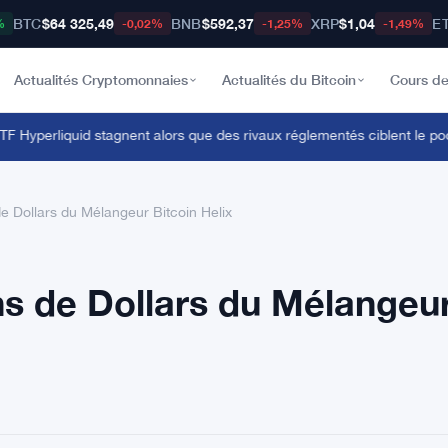
BTC
$64 325,49
BNB
$592,37
XRP
$1,04
E
%
-0,02%
-1,25%
-1,49%
Actualités Cryptomonnaies
Actualités du Bitcoin
Cours de
Hyperliquid stagnent alors que des rivaux réglementés ciblent le pool d
de Dollars du Mélangeur Bitcoin Helix
ons de Dollars du Mélangeu