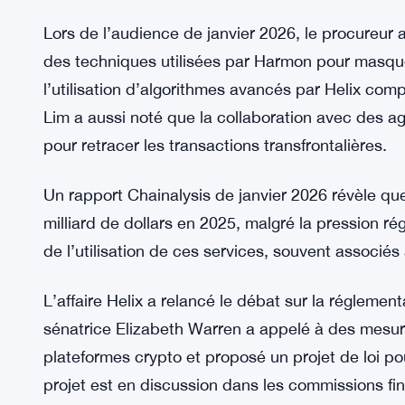
cryptos. Selon les docs judiciaires, ces biens av
blanchiment, montrant l’ampleur des opérations
Le 22 janvier 2026, Peter Carr, porte-parole du D
continu du département à lutter contre l’utilisati
que la coopération internationale était cruciale po
des technologies avancées pour dissimuler leurs a
Lors de l’audience de janvier 2026, le procureur a
des techniques utilisées par Harmon pour masquer l
l’utilisation d’algorithmes avancés par Helix com
Lim a aussi noté que la collaboration avec des ag
pour retracer les transactions transfrontalières.
Un rapport Chainalysis de janvier 2026 révèle que