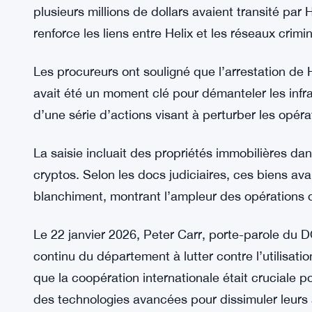
Le DOJ a ensuite annoncé qu’il ne poursuivrait p
développeurs ou utilisateurs pour violations rég
démantèlement de la National Cryptocurrency Enf
enquêtait sur les activités criminelles crypto.
En janvier 2026, le DOJ a aussi mis en lumière le
AlphaBay, un marché noir notoire du darknet. Les
plusieurs millions de dollars avaient transité par H
renforce les liens entre Helix et les réseaux crimi
Les procureurs ont souligné que l’arrestation de 
avait été un moment clé pour démanteler les infr
d’une série d’actions visant à perturber les opér
La saisie incluait des propriétés immobilières da