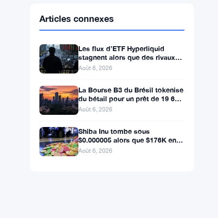
Ethereum
$1,903.94
ETH
▲ +1.50%
BNB
$592.37
BNB
▼ -1.25%
Solana
$73.1811
SOL
▼ -0.88%
XRP
$1.0446
XRP
▼ -1.49%
Articles connexes
Les flux d’ETF Hyperliquid
stagnent alors que des rivaux
réglementés ciblent le pool de
Août 6, 2026
trading DeFi de 2 à 3
La Bourse B3 du Brésil tokenise
du bétail pour un prêt de 19 600
$ alors que la blockchain atteint
Août 6, 2026