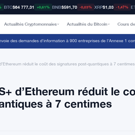
BTC
$64 777,31
BNB
$591,70
XRP
$1,03
E
%
+0,61%
-0,03%
-1,47%
Actualités Cryptomonnaies
Actualités du Bitcoin
Cours de
e des demandes d'information à 900 entreprises de l'Annexe 1 contre
’Ethereum réduit le coût des signatures post-quantiques à 7 centimes
+ d’Ethereum réduit le c
antiques à 7 centimes