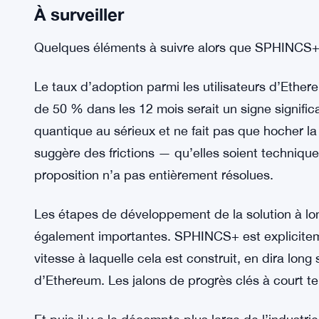
Anthropic Claude Fable 5 cible le p
VOIR AUSSI :
des DeFi
La difficulté du minage de 
LECTURE CONNEXE:
enregistrée
À surveiller
Quelques éléments à suivre alors que SPHINCS+
Le taux d’adoption parmi les utilisateurs d’Ethere
de 50 % dans les 12 mois serait un signe signifi
quantique au sérieux et ne fait pas que hocher la
suggère des frictions — qu’elles soient technique