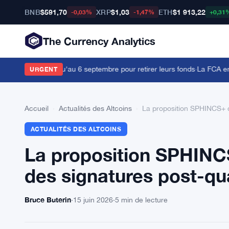
BNB
$591,70
XRP
$1,03
ETH
$1 913,22
-0,03%
-1,47%
+0,31
The Currency Analytics
isateurs ont jusqu'au 6 septembre pour retirer leurs fonds
·
La FCA envoi
URGENT
Accueil
›
Actualités des Altcoins
›
La proposition SPHINCS+ d
ACTUALITÉS DES ALTCOINS
La proposition SPHINCS
des signatures post-qu
Bruce Buterin
·
15 juin 2026
·
5 min de lecture