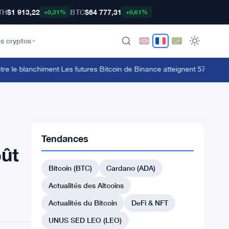
TH
$1 913,22
BTC
$64 777,31
+0,31%
+0,61%
s cryptos
 le blanchiment
·
Les futures Bitcoin de Binance atteignent 57,82 milliard
Tendances
oût
Bitcoin (BTC)
Cardano (ADA)
Actualités des Altcoins
Actualités du Bitcoin
DeFi & NFT
UNUS SED LEO (LEO)