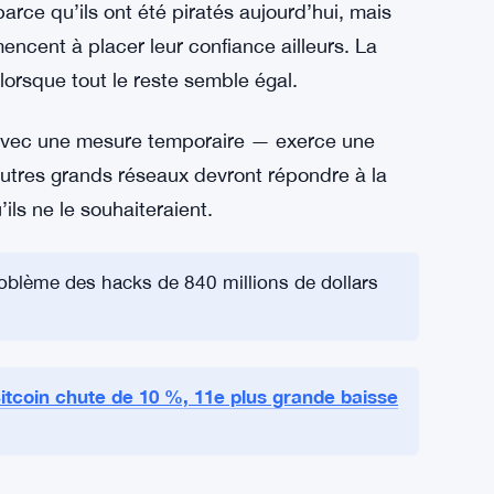
 à l’adoption — et si l’on peut réduire la
ratiquement. C’est la logique, en tout cas. Reste
 blockchain qui ne progressent pas sur la
 qui devient plus sérieuse à mesure que le
înent des pieds pourraient se retrouver
arce qu’ils ont été piratés aujourd’hui, mais
encent à placer leur confiance ailleurs. La
 lorsque tout le reste semble égal.
avec une mesure temporaire — exerce une
 autres grands réseaux devront répondre à la
ls ne le souhaiteraient.