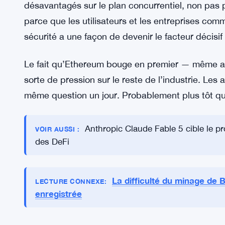
SPHINCS+ est que le coût est la véritable barrière
vérification à 7 centimes, l’hésitation disparaît p
à voir si cela se concrétise en pratique.
Et les enjeux plus larges sont réels. Les réseaux
sécurité quantique reposent sur une vulnérabilité
matériel quantique s’améliore. Les projets qui tra
désavantagés sur le plan concurrentiel, non pas p
parce que les utilisateurs et les entreprises comm
sécurité a une façon de devenir le facteur décisif
Le fait qu’Ethereum bouge en premier — même 
sorte de pression sur le reste de l’industrie. Les
même question un jour. Probablement plus tôt qu’i