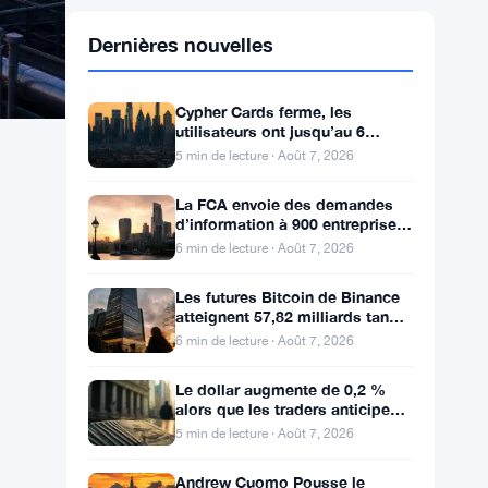
Dernières nouvelles
Cypher Cards ferme, les
utilisateurs ont jusqu’au 6
septembre pour retirer leurs
5 min de lecture · Août 7, 2026
fonds
La FCA envoie des demandes
d’information à 900 entreprises
de l’Annexe 1 contre le
6 min de lecture · Août 7, 2026