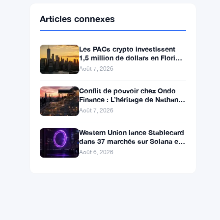
Ethereum
$1,913.22
ETH
▲ +0.31%
BNB
$591.70
BNB
▼ -0.03%
Solana
$73.8072
SOL
▲ +0.90%
XRP
$1.0293
XRP
▼ -1.47%
Articles connexes
Les PACs crypto investissent
1,5 million de dollars en Floride,
Alaska et Wyoming après un
Août 7, 2026
revers au Michigan
Conflit de pouvoir chez Ondo
Finance : L’héritage de Nathan
Allman évince le PDG Ian De
Août 7, 2026