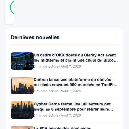
39
Vérifié
92
votes
%
RÉEL
Mis à jour 2 ans il y a
La
Dernières nouvelles
chaîne
BNB
Un cadre d’OKX doute du Clarity Act avant
les midterms et craint une chute du Bitcoin
sera
à 55 000 $
5 min de lecture · Août 7, 2026
un
point
Carbon lance une plateforme de dérivés
on-chain couvrant 950 marchés en TradFi et
central
crypto
5 min de lecture · Août 7, 2026
lors
Cypher Cards ferme, les utilisateurs ont
de
jusqu’au 6 septembre pour retirer leurs
fonds
la
5 min de lecture · Août 7, 2026
prochaine
La FCA envoie des demandes