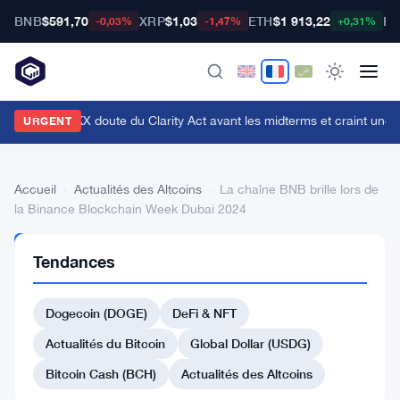
BNB
$591,70
XRP
$1,03
ETH
$1 913,22
BT
-0,03%
-1,47%
+0,31%
n cadre d'OKX doute du Clarity Act avant les midterms et craint une c
URGENT
Accueil
›
Actualités des Altcoins
›
La chaîne BNB brille lors de
la Binance Blockchain Week Dubai 2024
ACTUALITÉS
Tendances
DES
ALTCOINS
La
Dogecoin (DOGE)
DeFi & NFT
chaîne
Actualités du Bitcoin
Global Dollar (USDG)
BNB
Bitcoin Cash (BCH)
Actualités des Altcoins
brille