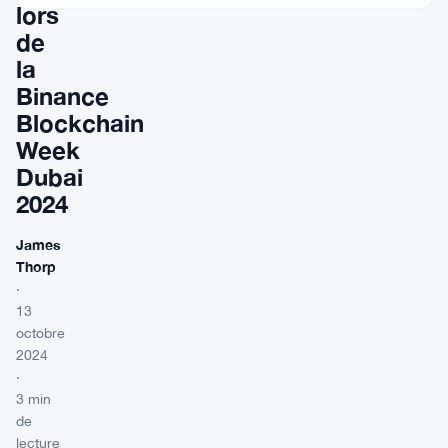
lors
de
la
Binance
Blockchain
Week
Dubai
2024
James
Thorp
·
13
octobre
2024
·
3 min
de
lecture