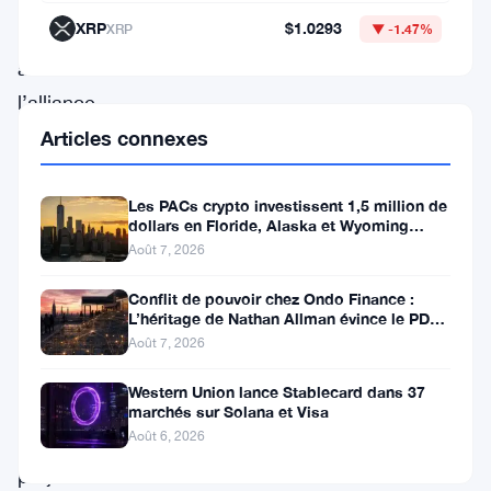
mettra
XRP
$1.0293
XRP
▼ -1.47%
en
avant
l’alliance
d’incubation
Articles connexes
BNB
(BIA),
Les PACs crypto investissent 1,5 million de
dollars en Floride, Alaska et Wyoming
une
après un revers au Michigan
Août 7, 2026
initiative
Conflit de pouvoir chez Ondo Finance :
collaborative
L’héritage de Nathan Allman évince le PDG
visant
Ian De Bode le 24 juillet
Août 7, 2026
à
Western Union lance Stablecard dans 37
soutenir
marchés sur Solana et Visa
Août 6, 2026
les
projets