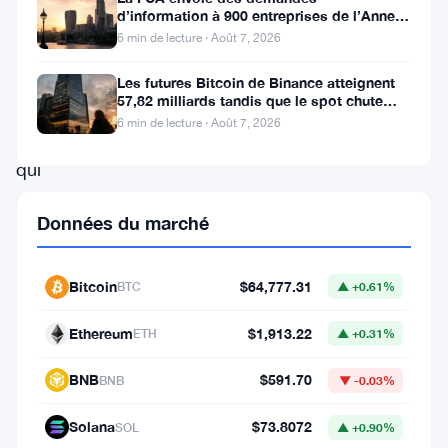
Binance
d’information à 900 entreprises de l’Annexe
1 contre le blanchiment
6 min de lecture · Août 7, 2026
Blockchain
Week
Les futures Bitcoin de Binance atteignent
57,82 milliards tandis que le spot chute
Dubai
huit fois
6 min de lecture · Août 7, 2026
2024,
qui
se
Données du marché
déroulera
le
Bitcoin
$64,777.31
BTC
▲ +0.61%
31
octobre
Ethereum
$1,913.22
ETH
▲ +0.31%
2024.
BNB
$591.70
BNB
▼ -0.03%
Cet
événement
Solana
$73.8072
SOL
▲ +0.90%